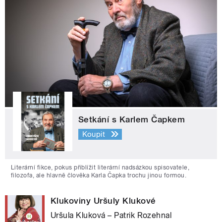
Setkání s Karlem Čapkem
Koupit
Literární fikce, pokus přiblížit literární nadsázkou spisovatele,
filozofa, ale hlavně člověka Karla Čapka trochu jinou formou.
Klukoviny Uršuly Klukové
Uršula Kluková – Patrik Rozehnal