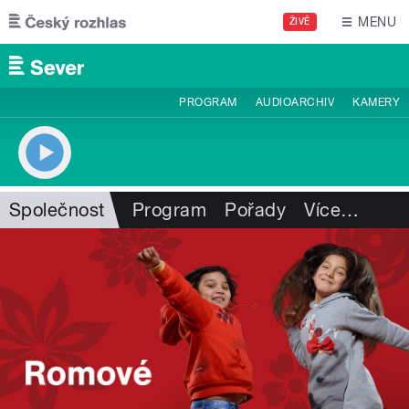
Přejít k hlavnímu obsahu
MENU
ŽIVĚ
PROGRAM
AUDIOARCHIV
KAMERY
Společnost
Program
Pořady
Více
…