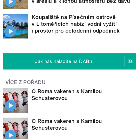
v areálu a klidnou atmosféru bez davů
Koupaliště na Písečném ostrově
v Litoměřicích nabízí vodní vyžití
i prostor pro celodenní odpočinek
Jak nás naladíte na DABu
VÍCE Z POŘADU
O Roma vakeren s Kamilou
Schusterovou
O Roma vakeren s Kamilou
Schusterovou