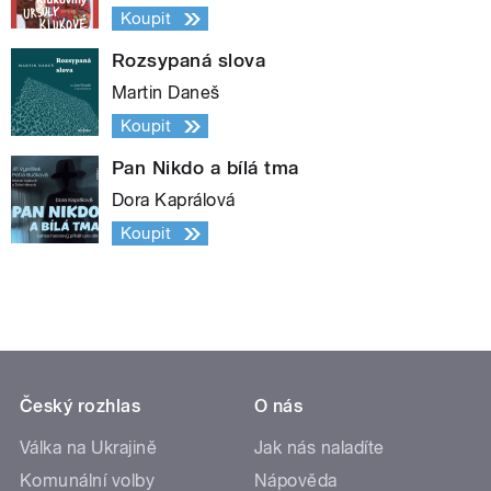
Koupit
Rozsypaná slova
Martin Daneš
Koupit
Pan Nikdo a bílá tma
Dora Kaprálová
Koupit
Český rozhlas
O nás
Válka na Ukrajině
Jak nás naladíte
Komunální volby
Nápověda