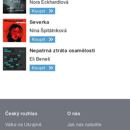
Nora Eckhardtová
Koupit
Severka
Nina Špitálníková
Koupit
Nepatrná ztráta osamělosti
Eli Beneš
Koupit
Český rozhlas
O nás
Válka na Ukrajině
Jak nás naladíte