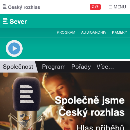
Přejít k hlavnímu obsahu
MENU
ŽIVĚ
PROGRAM
AUDIOARCHIV
KAMERY
Společnost
Program
Pořady
Více
…