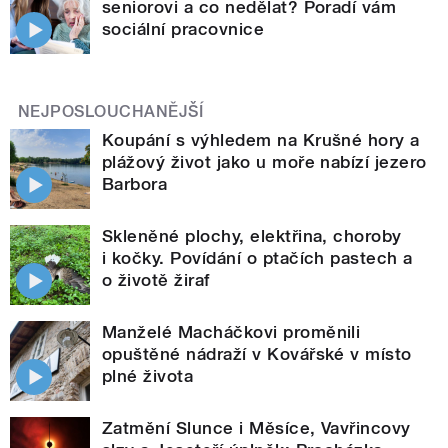
seniorovi a co nedělat? Poradí vám
sociální pracovnice
NEJPOSLOUCHANĚJŠÍ
Koupání s výhledem na Krušné hory a
plážový život jako u moře nabízí jezero
Barbora
Skleněné plochy, elektřina, choroby
i kočky. Povídání o ptačích pastech a
o životě žiraf
Manželé Macháčkovi proměnili
opuštěné nádraží v Kovářské v místo
plné života
Zatmění Slunce i Měsíce, Vavřincovy