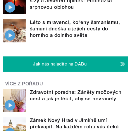
slzy a Jeseteří úplněk: Procházka
srpnovou oblohou
Léto s mravenci, kořeny šamanismu,
šamani dneška a jejich cesty do
horního a dolního světa
Jak nás naladíte na DABu
VÍCE Z POŘADU
Zdravotní poradna: Záněty močových
cest a jak je léčit, aby se nevracely
Zámek Nový Hrad v Jimlíně umí
překvapit. Na každém rohu vás čeká