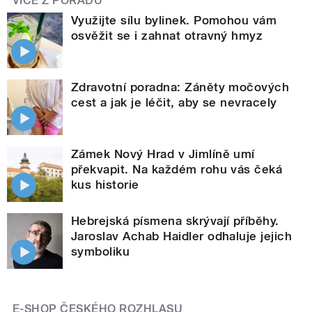
VÍCE Z POŘADU
Využijte sílu bylinek. Pomohou vám
osvěžit se i zahnat otravný hmyz
Zdravotní poradna: Záněty močových
cest a jak je léčit, aby se nevracely
Zámek Nový Hrad v Jimlíně umí
překvapit. Na každém rohu vás čeká
kus historie
Hebrejská písmena skrývají příběhy.
Jaroslav Achab Haidler odhaluje jejich
symboliku
E-SHOP ČESKÉHO ROZHLASU