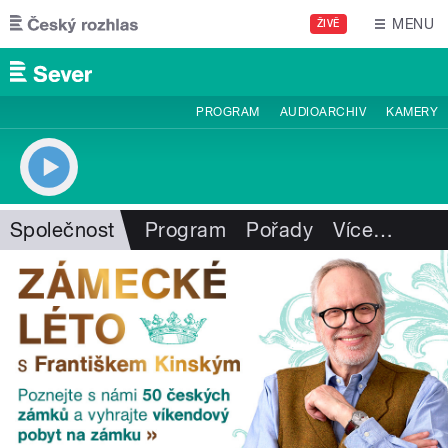
Přejít k hlavnímu obsahu
MENU
ŽIVĚ
PROGRAM
AUDIOARCHIV
KAMERY
Společnost
Program
Pořady
Více
…