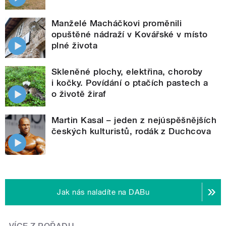
Manželé Macháčkovi proměnili
opuštěné nádraží v Kovářské v místo
plné života
Skleněné plochy, elektřina, choroby
i kočky. Povídání o ptačích pastech a
o životě žiraf
Martin Kasal – jeden z nejúspěšnějších
českých kulturistů, rodák z Duchcova
Jak nás naladíte na DABu