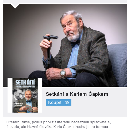
Setkání s Karlem Čapkem
Koupit
Literární fikce, pokus přiblížit literární nadsázkou spisovatele,
filozofa, ale hlavně člověka Karla Čapka trochu jinou formou.