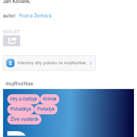
Jan Kovařík.
autor:
Yvona Žertová
Všechny díly pořadu na mujRozhlas
mujRozhlas
Hry a četby
Krimi
Pohádky
Pořady
Živé vysílání