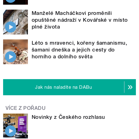
Manželé Macháčkovi proměnili
opuštěné nádraží v Kovářské v místo
plné života
Léto s mravenci, kořeny šamanismu,
šamani dneška a jejich cesty do
horního a dolního světa
Jak nás naladíte na DABu
VÍCE Z POŘADU
Novinky z Českého rozhlasu