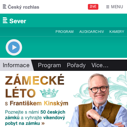
Přejít k hlavnímu obsahu
MENU
ŽIVĚ
PROGRAM
AUDIOARCHIV
KAMERY
Informace
Program
Pořady
Více
…