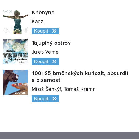
Kněhyně
Kaczi
Koupit
Tajuplný ostrov
Jules Verne
Koupit
100+25 brněnských kuriozit, absurdit
a bizarností
Miloš Šenkýř, Tomáš Kremr
Koupit