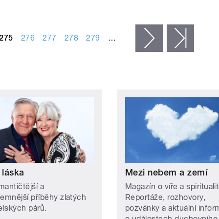
275
276
277
278
279
…
následující ›
posled
 láska
Mezi nebem a zemí
mantičtější a
Magazín o víře a spiritualit
jemnější příběhy zlatých
Reportáže, rozhovory,
lských párů.
pozvánky a aktuální info
o událostech duchovního