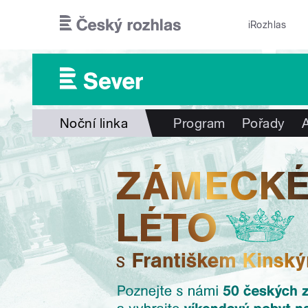
Přejít k hlavnímu obsahu
iRozhlas
Noční linka
Program
Pořady