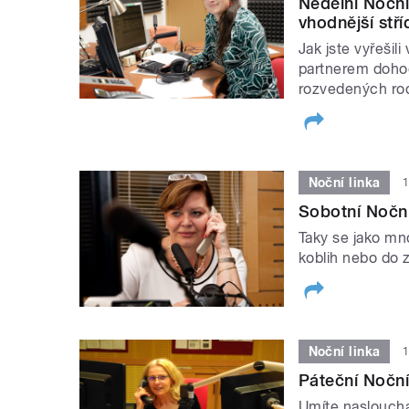
Nedělní Noční
vhodnější stř
Jak jste vyřešil
partnerem dohod
rozvedených rod
Noční linka
1
Sobotní Noční 
Taky se jako mn
koblih nebo do 
Noční linka
1
Páteční Nočn
Umíte naslouch