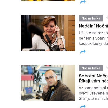
Noční linka
1
Nedělní Noční 
Už jste se rozho
během života? M
kousek louky dá
Noční linka
1
Sobotní Noční 
Říkají vám ně
Vzpomenete si na
byly? Dřevěné ne
Stáli jste na ni