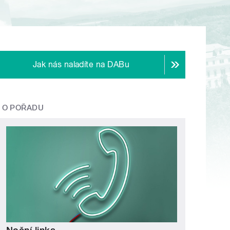
Jak nás naladíte na DABu
O POŘADU