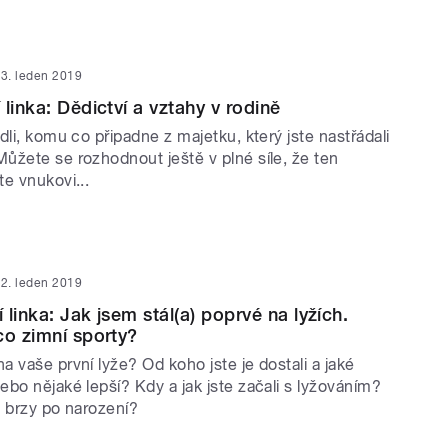
3. leden 2019
linka: Dědictví a vztahy v rodině
dli, komu co připadne z majetku, který jste nastřádali
ůžete se rozhodnout ještě v plné síle, že ten
te vnukovi...
2. leden 2019
linka: Jak jsem stál(a) poprvé na lyžích.
co zimní sporty?
 vaše první lyže? Od koho jste je dostali a jaké
bo nějaké lepší? Kdy a jak jste začali s lyžováním?
ch brzy po narození?