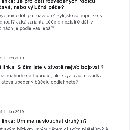
 linka: Je pro děti rozvedených rodičů
ídavá, nebo výlučná péče?
i výchovu dětí po rozvodu? Byli jste schopní se s
nout? Jaká varianta péče o nezletilé děti v
inách je podle vás lepší?
9. leden 2019
linka: S čím jste v životě nejvíc bojovali?
ozí rozhodnete hubnout, ale když uvidíte sladký
zlatova upečený bůček, podlehnete?
8. leden 2019
í linka: Umíme naslouchat druhým?
at svým blízkým, svým dětem či svým přátelům? A