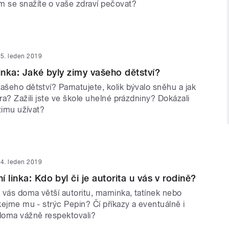
 se snažíte o vaše zdraví pečovat?
5. leden 2019
linka: Jaké byly zimy vašeho dětství?
ašeho dětství? Pamatujete, kolik bývalo sněhu a jak
ara? Zažili jste ve škole uhelné prázdniny? Dokázali
 zimu užívat?
4. leden 2019
 linka: Kdo byl či je autorita u vás v rodině?
 vás doma větší autoritu, maminka, tatínek nebo
íkejme mu - strýc Pepin? Čí příkazy a eventuálně i
 doma vážně respektovali?