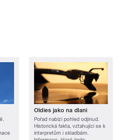
ní »
Oldies jako na dlani
ě.
Pořad nabízí pohled odjinud.
Historická fakta, vztahující se k
rmace
interpretům i skladbám.
Informace, které jinde