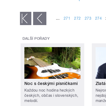
STRÁNKY
…
271
272
273
274
« první
‹ předchozí
DALŠÍ POŘADY
Noc s českými písničkami
Zlatá
Každou noc hodina hezkých
Nejro
českých, občas i slovenských,
nejdo
melodií.
manže