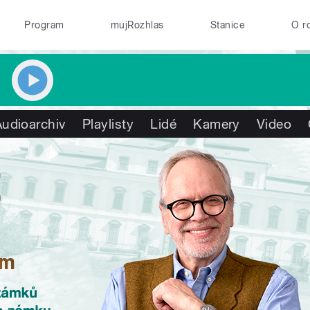
Program
mujRozhlas
Stanice
O r
Audioarchiv
Playlisty
Lidé
Kamery
Video