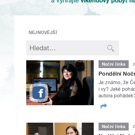
NEJNOVĚJŠÍ
Noční linka
2
Pondělní Nočn
Je známo, že Če
i vy? Jaké pohád
autora pohádek
Noční linka
2