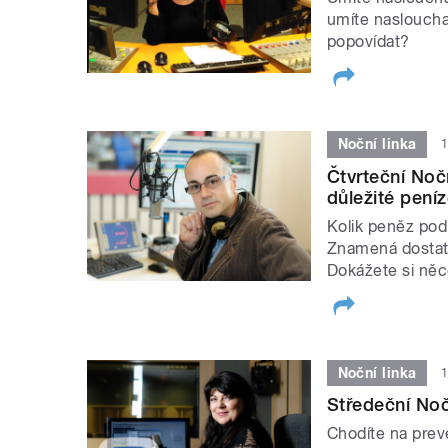
umíte naslouchat 
popovídat?
Noční linka
1
Čtvrteční Noč
důležité pení
Kolik peněz podl
Znamená dostate
Dokážete si něco
Noční linka
1
Středeční Noč
Chodíte na prev