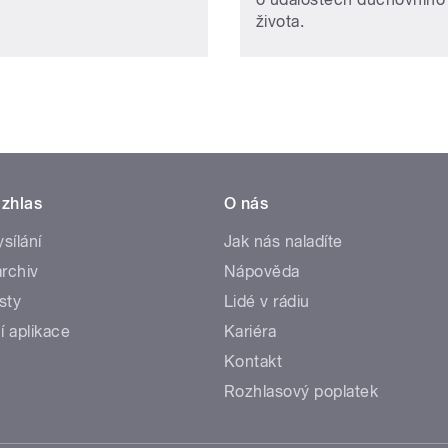
života.
zhlas
O nás
ysílání
Jak nás naladíte
rchiv
Nápověda
sty
Lidé v rádiu
í aplikace
Kariéra
Kontakt
Rozhlasový poplatek