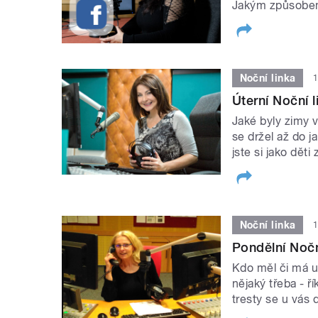
Jakým způsobem
Noční linka
1
Úterní Noční 
Jaké byly zimy v
se držel až do j
jste si jako děti
Noční linka
1
Pondělní Noční
Kdo měl či má u
nějaký třeba - ř
tresty se u vás