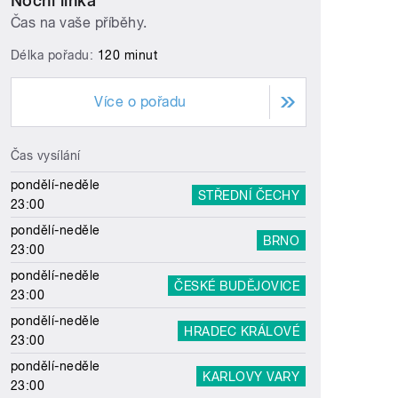
Noční linka
Čas na vaše příběhy.
Délka pořadu:
120 minut
Více o pořadu
Čas vysílání
pondělí-neděle
STŘEDNÍ ČECHY
23:00
pondělí-neděle
BRNO
23:00
pondělí-neděle
ČESKÉ BUDĚJOVICE
23:00
pondělí-neděle
HRADEC KRÁLOVÉ
23:00
pondělí-neděle
KARLOVY VARY
23:00