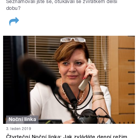
Seznamovali jste se, oťukávali se zvířátkem delší
dobu?
Noční linka
3. leden 2019
Čtvrteční Noční linka: Jak zvládáte denní režim