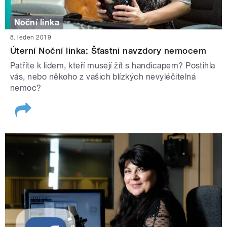
Noční linka
8. leden 2019
Úterní Noční linka: Šťastni navzdory nemocem
Patříte k lidem, kteří musejí žít s handicapem? Postihla
vás, nebo někoho z vašich blízkých nevyléčitelná
nemoc?