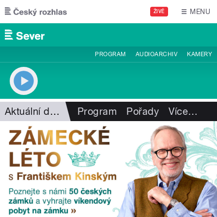
Přejít k hlavnímu obsahu
MENU
ŽIVĚ
PROGRAM
AUDIOARCHIV
KAMERY
Aktuální dění
Program
Pořady
Více
…