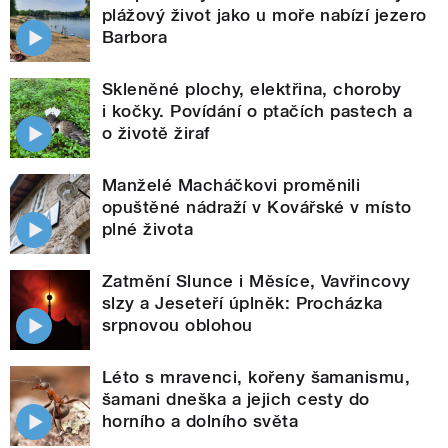
plážový život jako u moře nabízí jezero
Barbora
Skleněné plochy, elektřina, choroby
i kočky. Povídání o ptačích pastech a
o životě žiraf
Manželé Macháčkovi proměnili
opuštěné nádraží v Kovářské v místo
plné života
Zatmění Slunce i Měsíce, Vavřincovy
slzy a Jeseteří úplněk: Procházka
srpnovou oblohou
Léto s mravenci, kořeny šamanismu,
šamani dneška a jejich cesty do
horního a dolního světa