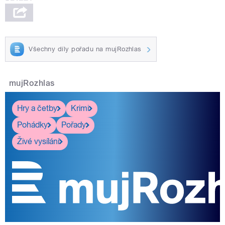
Všechny díly pořadu na mujRozhlas
mujRozhlas
Hry a četby
Krimi
Pohádky
Pořady
Živé vysílání