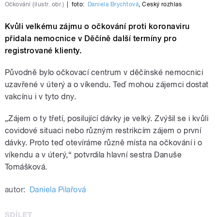
Očkování (ilustr. obr.)
|
foto:
Daniela Brychtová
,
Český rozhlas
Kvůli velkému zájmu o očkování proti koronaviru
přidala nemocnice v Děčíně další termíny pro
registrované klienty.
Původně bylo očkovací centrum v děčínské nemocnici
uzavřené v úterý a o víkendu. Teď mohou zájemci dostat
vakcínu i v tyto dny.
„Zájem o ty třetí, posilující dávky je velký. Zvýšil se i kvůli
covidové situaci nebo různým restrikcím zájem o první
dávky. Proto teď otevíráme různě místa na očkování i o
víkendu a v úterý,“ potvrdila hlavní sestra Danuše
Tomášková.
autor:
Daniela Pilařová