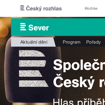
Přejít k hlavnímu obsahu
iRozhlas
Aktuální dění
Program
Pořady