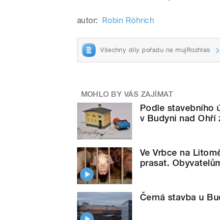
autor:
Robin Röhrich
Všechny díly pořadu na mujRozhlas
MOHLO BY VÁS ZAJÍMAT
Podle stavebního ú
v Budyni nad Ohří
Ve Vrbce na Litomě
prasat. Obyvatelům
Černá stavba u Bud