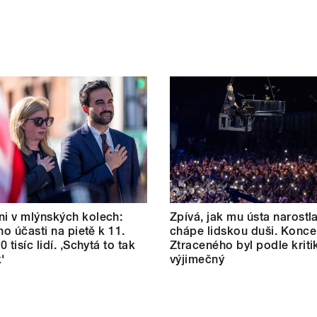
i v mlýnských kolech:
Zpívá, jak mu ústa narostl
ho účasti na pietě k 11.
chápe lidskou duši. Konce
80 tisíc lidí. ‚Schytá to tak
Ztraceného byl podle kriti
'
výjimečný