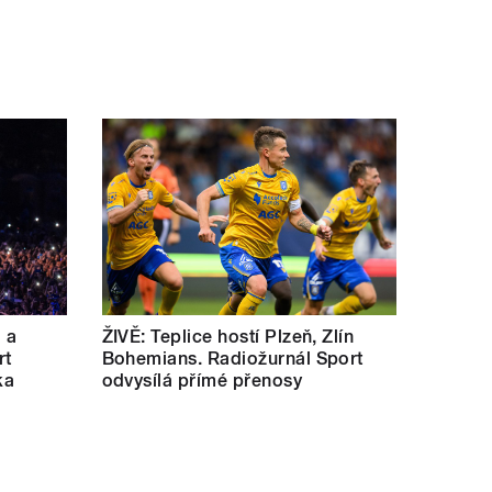
a a
ŽIVĚ: Teplice hostí Plzeň, Zlín
rt
Bohemians. Radiožurnál Sport
ka
odvysílá přímé přenosy