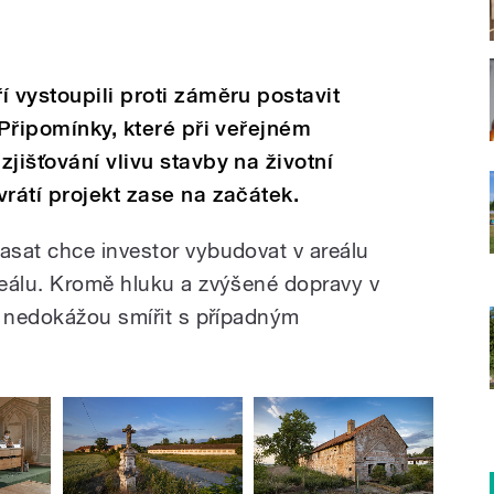
í vystoupili proti záměru postavit
 Připomínky, které při veřejném
jišťování vlivu stavby na životní
vrátí projekt zase na začátek.
sat chce investor vybudovat v areálu
eálu. Kromě hluku a zvýšené dopravy v
í nedokážou smířit s případným