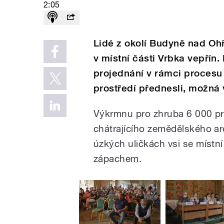
2:05
Lidé z okolí Budyně nad Ohř
v místní části Vrbka vepřín.
projednání v rámci procesu z
prostředí přednesli, možná 
Výkrmnu pro zhruba 6 000 pra
chátrajícího zemědělského ar
úzkých uličkách vsi se místn
zápachem.