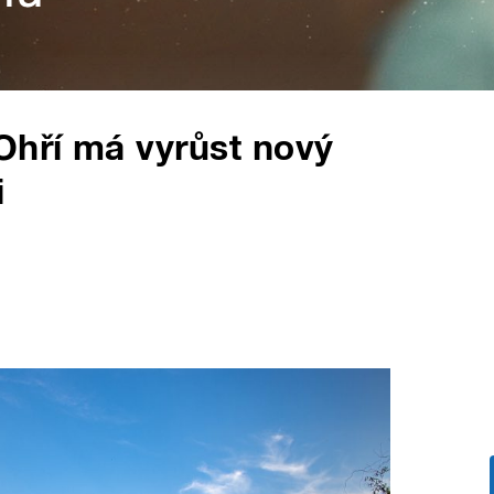
hří má vyrůst nový
i