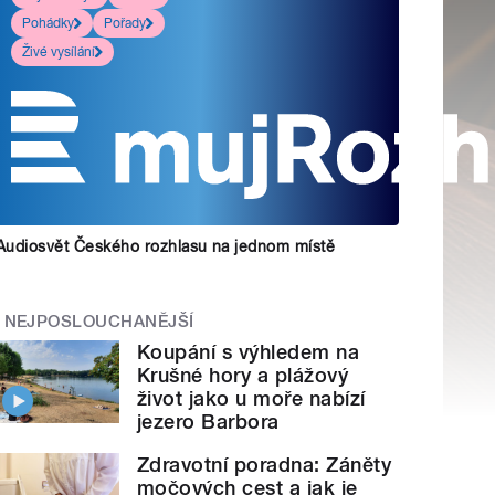
Pohádky
Pořady
Živé vysílání
Audiosvět Českého rozhlasu na jednom místě
NEJPOSLOUCHANĚJŠÍ
Koupání s výhledem na
Krušné hory a plážový
život jako u moře nabízí
jezero Barbora
Zdravotní poradna: Záněty
močových cest a jak je