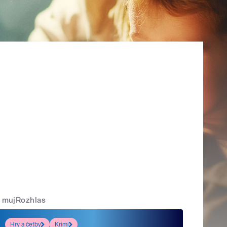
mujRozhlas
Hry a četby
Krimi