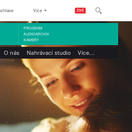
ozhlase
Více
ŽIVĚ
PROGRAM
AUDIOARCHIV
KAMERY
O nás
Nahrávací studio
Více
…