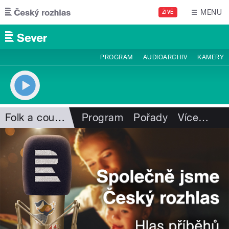
Přejít k hlavnímu obsahu
MENU
ŽIVĚ
PROGRAM
AUDIOARCHIV
KAMERY
Folk a country
Program
Pořady
Více
…