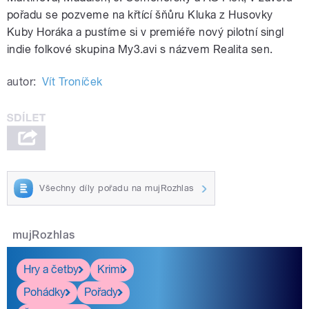
pořadu se pozveme na křtící šňůru Kluka z Husovky
Kuby Horáka a pustíme si v premiéře nový pilotní singl
indie folkové skupina My3.avi s názvem Realita sen.
autor:
Vít Troníček
Všechny díly pořadu na mujRozhlas
mujRozhlas
Hry a četby
Krimi
Pohádky
Pořady