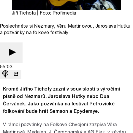
Jiří Tichota | Foto: Profimedia
Poslechněte si Nezmary, Věru Martinovou, Jaroslava Hutku
a pozvánky na folkové festivaly
55:03
Kromě Jiřího Tichoty zazní v souvislosti s výročími
písně od Nezmarů, Jaroslava Hutky nebo Dua
Červánek. Jako pozvánka na festival Petrovické
folkování bude hrát Samson a Epydemye.
V rámci pozvánky na Folkové Chvojení zazpívá Věra
Martinová, Madalen, J. Černohorský a AG Flek, v závěru