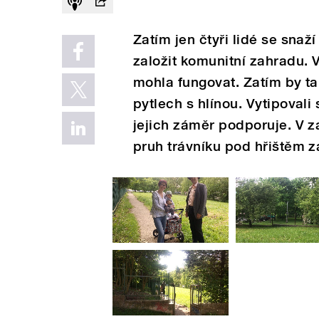
Zatím jen čtyři lidé se snaž
založit komunitní zahradu. V
mohla fungovat. Zatím by ta
pytlech s hlínou. Vytipoval
jejich záměr podporuje. V z
pruh trávníku pod hřištěm z