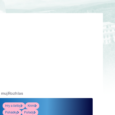
mujRozhlas
Hry a četby
Krimi
Pohádky
Pořady