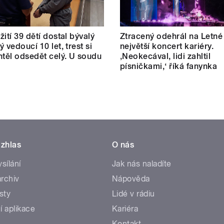
žití 39 dětí dostal bývalý
Ztracený odehrál na Letné
 vedoucí 10 let, trest si
největší koncert kariéry.
htěl odsedět celý. U soudu
‚Neokecával, lidi zahltil
písničkami,‘ říká fanynka
zhlas
O nás
ysílání
Jak nás naladíte
rchiv
Nápověda
sty
Lidé v rádiu
í aplikace
Kariéra
Kontakt