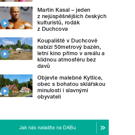
Martin Kasal – jeden
z nejúspěšnějších českých
kulturistů, rodák
z Duchcova
Koupaliště v Duchcově
nabízí 50metrový bazén,
letní kino přímo v areálu a
klidnou atmosféru bez
davů
Objevte malebné Kytlice,
obec s bohatou sklářskou
minulostí i slavnými
obyvateli
Jak nás naladíte na DABu