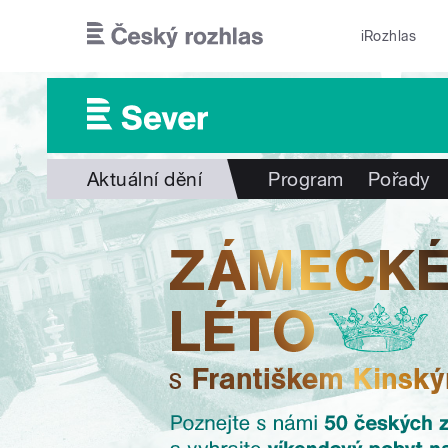
Přejít k hlavnímu obsahu
iRozhlas
Aktuální dění
Program
Pořady