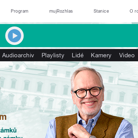
Program
mujRozhlas
Stanice
O r
Audioarchiv
Playlisty
Lidé
Kamery
Video