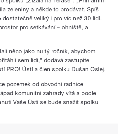
o spolku „Žížala na Terase“: „Primárním
ila zeleniny a někde to prodávat. Spíš
e dostatečně veliký i pro víc než 30 lidí.
prostor pro setkávání – ohniště, a
lali něco jako nultý ročník, abychom
přitáhli sem lidi,“ dodává zastupitel
tí PRO! Ústí a člen spolku Dušan Oslej.
hce pozemek od obvodní radnice
ápad komunitní zahrady vítá a podle
hnutí Vaše Ústí se bude snažit spolku