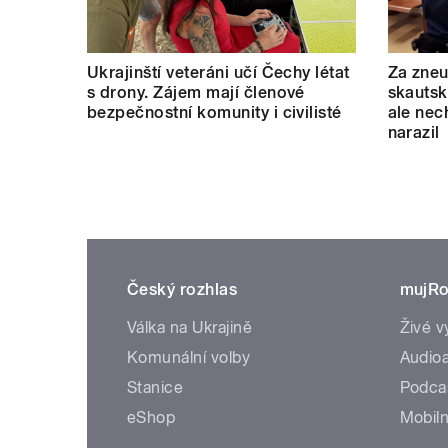
Ukrajinští veteráni učí Čechy létat
Za zneu
s drony. Zájem mají členové
skautský
bezpečnostní komunity i civilisté
ale nec
narazil
Český rozhlas
mujRo
Válka na Ukrajině
Živé v
Komunální volby
Audioa
Stanice
Podca
eShop
Mobiln