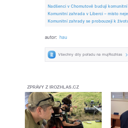
Nadšenci v Chomutově budují komunitní 
Komunitní zahrada v Liberci – místo neje
Komunitní zahrady se probouzejí k životu
autor:
hau
Všechny díly pořadu na mujRozhlas
ZPRÁVY Z IROZHLAS.CZ