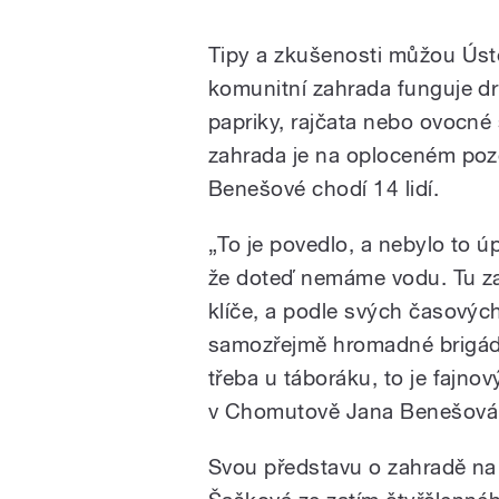
Tipy a zkušenosti můžou Úste
komunitní zahrada funguje dr
papriky, rajčata nebo ovocné
zahrada je na oploceném poz
Benešové chodí 14 lidí.
„To je povedlo, a nebylo to ú
že doteď nemáme vodu. Tu z
klíče, a podle svých časový
samozřejmě hromadné brigád
třeba u táboráku, to je fajno
v Chomutově Jana Benešová
Svou představu o zahradě na