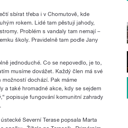
čtí sbírat třeba i v Chomutově, kde
uhým rokem. Lidé tam pěstují jahody,
 stromy. Problém s vandaly tam nemají –
emku školy. Pravidelně tam podle Jany
plně jednoduché. Co se nepovedlo, je to,
atím musíme dovážet. Každý člen má své
ch možností dochází. Pak máme
y a také hromadné akce, kdy se sejdem
vý,“ popisuje fungování komunitní zahrady
.
 ústecké Severní Terase popsala Marta