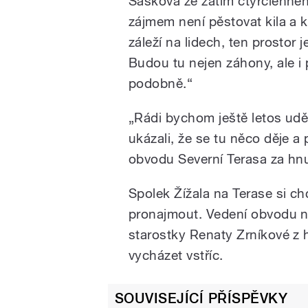
Šašková ze zatím čtyřčlennéh
zájmem není pěstovat kila a k
záleží na lidech, ten prostor j
Budou tu nejen záhony, ale i 
podobně.“
„Rádi bychom ještě letos udě
ukázali, že se tu něco děje a 
obvodu Severní Terasa za hnu
Spolek Žížala na Terase si c
pronajmout. Vedení obvodu n
starostky Renaty Zrníkové z 
vycházet vstříc.
SOUVISEJÍCÍ PŘÍSPĚVKY