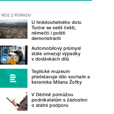
VÍCE Z POŘADU
U hnědouhelného dolu
Turów se sešli čeští,
němečtí i polští
demonstranti
Automobilový průmysl
stále omezují výpadky
v dodávkách dílů
Teplické muzeum
představuje dílo sochaře a
keramika Milana Žofky
V Děčíně pomůžou
podnikatelům s žádostmi
o státní podporu