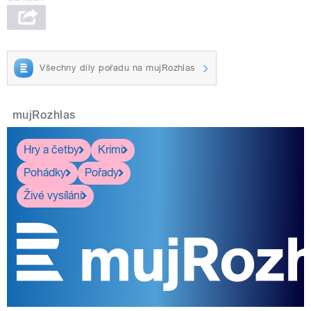
Všechny díly pořadu na mujRozhlas
mujRozhlas
Hry a četby
Krimi
Pohádky
Pořady
Živé vysílání