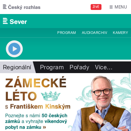
Přejít k hlavnímu obsahu
MENU
ŽIVĚ
PROGRAM
AUDIOARCHIV
KAMERY
Regionální
Program
Pořady
Více
…