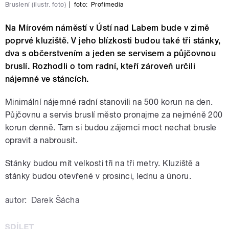
Bruslení (ilustr. foto)
|
foto:
Profimedia
Na Mírovém náměstí v Ústí nad Labem bude v zimě
poprvé kluziště. V jeho blízkosti budou také tři stánky,
dva s občerstvením a jeden se servisem a půjčovnou
bruslí. Rozhodli o tom radní, kteří zároveň určili
nájemné ve stáncích.
Minimální nájemné radní stanovili na 500 korun na den.
Půjčovnu a servis bruslí město pronajme za nejméně 200
korun denně. Tam si budou zájemci moct nechat brusle
opravit a nabrousit.
Stánky budou mít velkosti tři na tři metry. Kluziště a
stánky budou otevřené v prosinci, lednu a únoru.
autor:
Darek Šácha