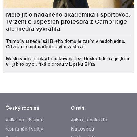
Mělo jít o nadaného akademika i sportovce.
Tvrzení o úspěších profesora z Cambridge
ale média vyvrátila
Trumpův taneční sál Bílého domu je zatím v nedohlednu.
Odvolací soud nařídil stavbu zastavit
Maskování a stokrát opakovaná lež. Ruská taktika je ‚kdo
ví, jak to bylo‘, říká o dronu v Lipsku Bříza
Český rozhlas
O nás
Válka na Ukrajině
Jak nás naladíte
Komunální volby
Nápověda