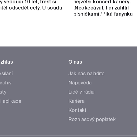
 vedoucí 10 let, trest si
největší koncert kariéry.
htěl odsedět celý. U soudu
‚Neokecával, lidi zahltil
písničkami,‘ říká fanynka
zhlas
O nás
ysílání
Jak nás naladíte
rchiv
Nápověda
sty
Lidé v rádiu
í aplikace
Kariéra
Kontakt
Rozhlasový poplatek