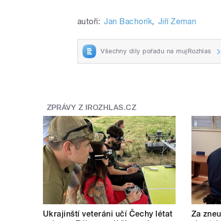
autoři:
Jan Bachorík
,
Jiří Zeman
Všechny díly pořadu na mujRozhlas
ZPRÁVY Z IROZHLAS.CZ
Ukrajinští veteráni učí Čechy létat
Za zneu