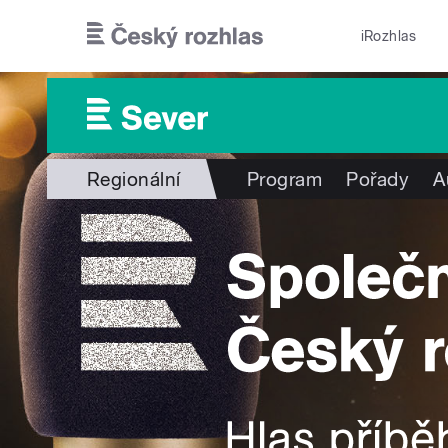
Přejít k hlavnímu obsahu
iRozhlas
Regionální
Program
Pořady
A