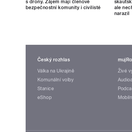
s drony. Zájem mají členové
skautský
bezpečnostní komunity i civilisté
ale nec
narazil
Český rozhlas
mujRo
Válka na Ukrajině
Živé v
Komunální volby
Audioa
Stanice
Podca
eShop
Mobiln