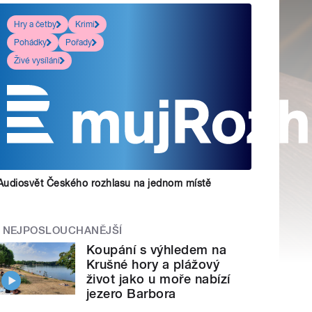
Hry a četby
Krimi
Pohádky
Pořady
Živé vysílání
Audiosvět Českého rozhlasu na jednom místě
NEJPOSLOUCHANĚJŠÍ
Koupání s výhledem na
Krušné hory a plážový
život jako u moře nabízí
jezero Barbora