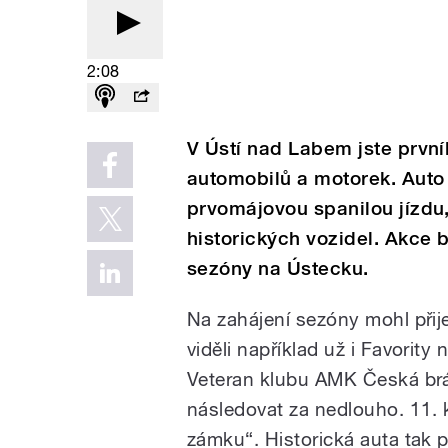
2:08
V Ústí nad Labem jste první
automobilů a motorek. Auto
prvomájovou spanilou jízdu,
historických vozidel. Akce
sezóny na Ústecku.
Na zahájení sezóny mohl přij
viděli například už i Favority
Veteran klubu AMK Česká brá
následovat za nedlouho. 11.
zámku“. Historická auta tak