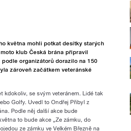
ho května mohli potkat desítky starých
 moto klub Česká brána připravil
 podle organizátorů dorazilo na 150
 byla zároveň začátkem veteránské
et kdokoliv, se svým veteránem. Lidé tak
 nebo Golfy. Uvedl to Ondřej Přibyl z
na. Podle něj další akce bude
 května to bude akce „Ze zámku, do
 pojedou ze zámku ve Velkém Březně na