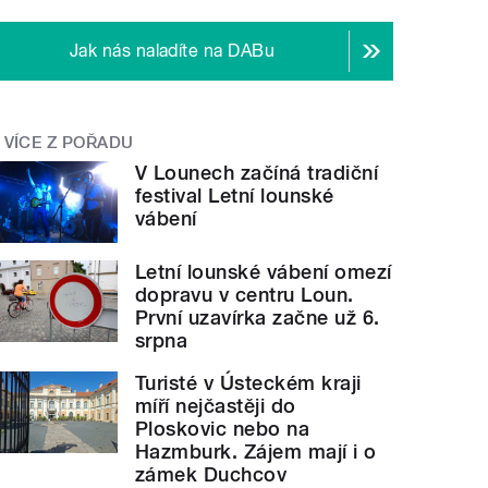
Jak nás naladíte na DABu
VÍCE Z POŘADU
V Lounech začíná tradiční
festival Letní lounské
vábení
Letní lounské vábení omezí
dopravu v centru Loun.
První uzavírka začne už 6.
srpna
Turisté v Ústeckém kraji
míří nejčastěji do
Ploskovic nebo na
Hazmburk. Zájem mají i o
zámek Duchcov