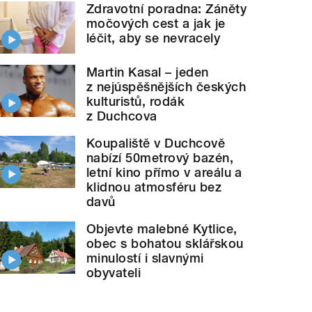
Zdravotní poradna: Záněty
močových cest a jak je
léčit, aby se nevracely
Martin Kasal – jeden
z nejúspěšnějších českých
kulturistů, rodák
z Duchcova
Koupaliště v Duchcově
nabízí 50metrový bazén,
letní kino přímo v areálu a
klidnou atmosféru bez
davů
Objevte malebné Kytlice,
obec s bohatou sklářskou
minulostí i slavnými
obyvateli