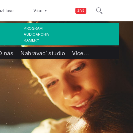
ozhlase
Více
ŽIVĚ
PROGRAM
AUDIOARCHIV
KAMERY
O nás
Nahrávací studio
Více
…