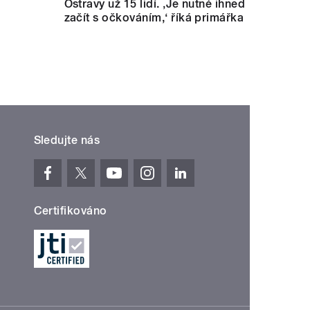
Ostravy už 15 lidí. ‚Je nutné ihned
začít s očkováním,‘ říká primářka
Sledujte nás
Certifikováno