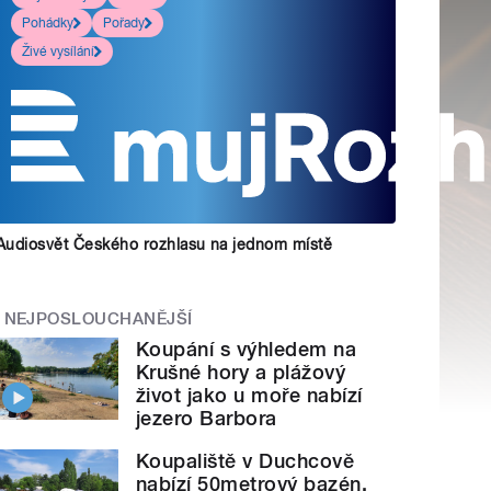
Pohádky
Pořady
Živé vysílání
Audiosvět Českého rozhlasu na jednom místě
NEJPOSLOUCHANĚJŠÍ
Koupání s výhledem na
Krušné hory a plážový
život jako u moře nabízí
jezero Barbora
Koupaliště v Duchcově
nabízí 50metrový bazén,