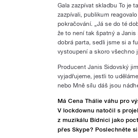
Gala zazpívat skladbu To je t
zazpívali, publikum reagovalo
pokračování. „Já se do té doby
že to není tak špatný a Janis
dobrá parta, sedli jsme si a 
vystoupení a skoro všechno j
Producent Janis Sidovský jim
vyjadřujeme, jestli to udělám
nebo Mně sílu dáš jsou nádhe
Má Cena Thálie váhu pro výš
V lockdownu natočil s proje
z muzikálu Bídnici jako poc
přes Skype? Poslechněte si