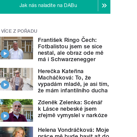
Jak nás naladíte na DABu
VÍCE Z POŘADU
František Ringo Čech:
Fotbalistou jsem se sice
nestal, ale obraz ode mě
má i Schwarzenegger
Herečka Kateřina
Macháčková: To, že
vypadám mladě, je asi tím,
že mám infantilního ducha
Zdeněk Zelenka: Scénář
k Lásce nebeské jsem
zřejmě vymyslel v narkóze
Helena Vondráčková: Moje
práce mě bude bavit až do