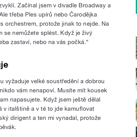
 zvyklí. Začínal jsem v divadle Broadway a
Ale třeba Ples upírů nebo Čarodějka
 s orchestrem, protože jinak to nejde. Na
m se nemůžete splést. Když je živý
třeba zastaví, nebo na vás počká.“
je
extu vyžaduje velké soustředění a dobrou
nikdo vám nenapoví. Musíte mít kousek
kam napasujete. Když jsem ještě dělal
v italštině a v té to jde kamuflovat
ský dirigent a ten mi vynadal, protože
pěvák.