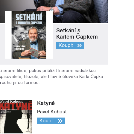
Setkání s
Karlem Čapkem
Koupit
Literární fikce, pokus přiblížit literární nadsázkou
spisovatele, filozofa, ale hlavně člověka Karla Čapka
trochu jinou formou.
Katyně
Pavel Kohout
Koupit