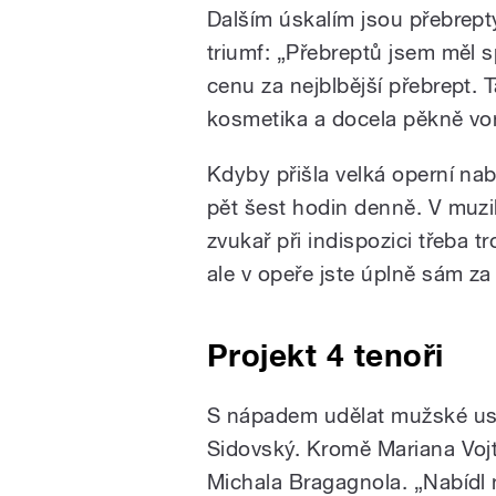
Dalším úskalím jsou přebrepty 
triumf: „Přebreptů jsem měl
cenu za nejblbější přebrept. T
kosmetika a docela pěkně vo
Kdyby přišla velká operní nabí
pět šest hodin denně. V muzik
zvukař při indispozici třeba tr
ale v opeře jste úplně sám za
Projekt 4 tenoři
S nápadem udělat mužské usk
Sidovský. Kromě Mariana Vojtk
Michala Bragagnola. „Nabídl