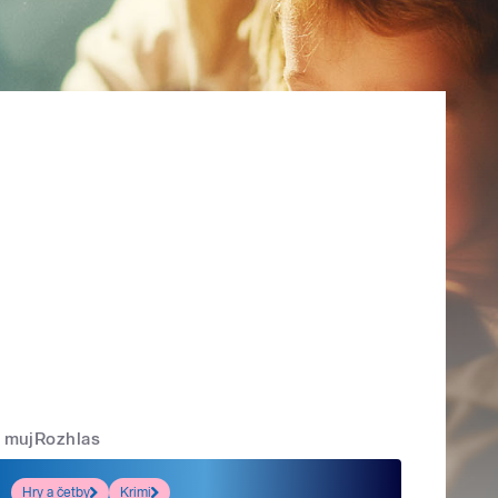
mujRozhlas
Hry a četby
Krimi