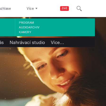
ozhlase
Více
ŽIVĚ
PROGRAM
AUDIOARCHIV
KAMERY
ás
Nahrávací studio
Více
…