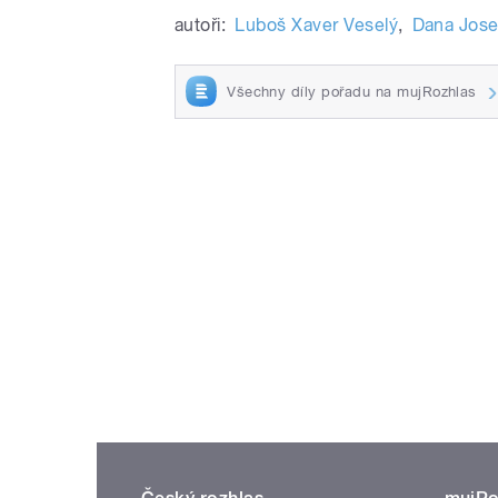
autoři:
Luboš Xaver Veselý
,
Dana Jose
Všechny díly pořadu na mujRozhlas