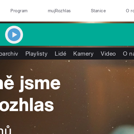
Program
mujRozhlas
Stanice
O r
oarchiv
Playlisty
Lidé
Kamery
Video
O n