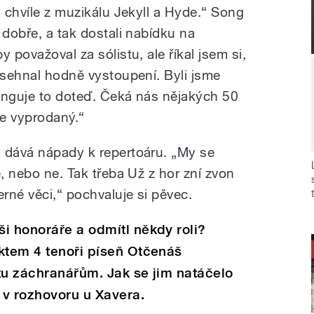
a chvíle z muzikálu Jekyll a Hyde.“ Song
 dobře, a tak dostali nabídku na
 považoval za sólistu, ale říkal jsem si,
 sehnal hodně vystoupení. Byli jsme
funguje to doteď. Čeká nás nějakých 50
e vyprodaný.“
 dává nápady k repertoáru. „My se
e, nebo ne. Tak třeba Už z hor zní zvon
rné věci,“ pochvaluje si pěvec.
i honoráře a odmítl někdy roli?
ktem 4 tenoři píseň Otčenáš
tu záchranářům. Jak se jim natáčelo
 v rozhovoru u Xavera.