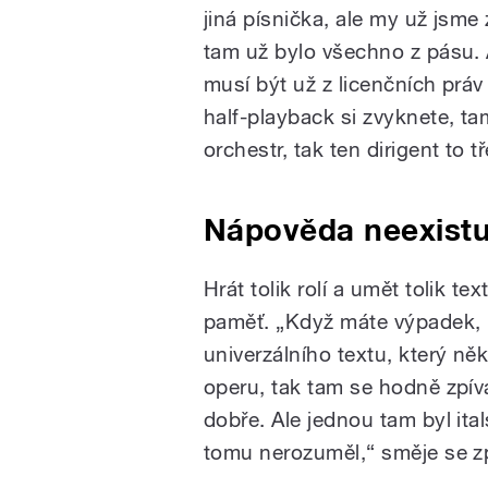
jiná písnička, ale my už jsme
tam už bylo všechno z pásu. 
musí být už z licenčních práv
half-playback si zvyknete, ta
orchestr, tak ten dirigent to 
Nápověda neexistu
Hrát tolik rolí a umět tolik t
paměť. „Když máte výpadek, 
univerzálního textu, který ně
operu, tak tam se hodně zpívá 
dobře. Ale jednou tam byl ital
tomu nerozuměl,“ směje se z