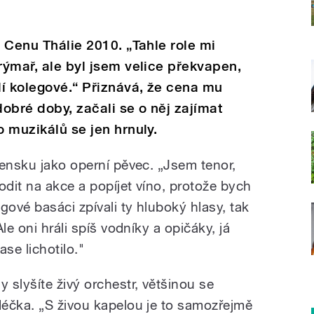
l Cenu Thálie 2010. „Tahle role mi
rýmař, ale byl jsem velice překvapen,
ělí kolegové.“ Přiznává, že cena mu
dobré doby, začali se o něj zajímat
o muzikálů se jen hrnuly.
vensku jako operní pěvec. „Jsem tenor,
odit na akce a popíjet víno, protože bych
gové basáci zpívali ty hluboký hlasy, tak
le oni hráli spíš vodníky a opičáky, já
ase lichotilo."
slyšíte živý orchestr, většinou se
éčka. „S živou kapelou je to samozřejmě