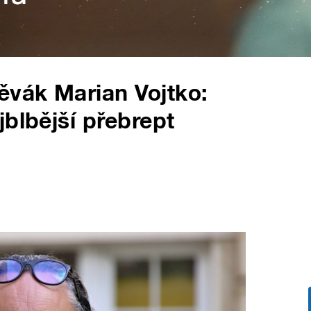
ěvák Marian Vojtko:
jblbější přebrept