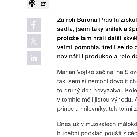
Za roli Barona Prášila získa
sedla, jsem taky snílek a šp
protože tam hráli další skv
velmi pomohla, trefil se do 
novináři i produkce a role d
Marian Vojtko začínal na Slo
tak jsem si nemohl dovolit ch
to druhý den nevyzpíval. Kole
v tomhle měli jistou výhodu. A
prince a milovníky, tak to mi z
Dnes už v muzikálech málokdy 
hudební podklad pouští z céd