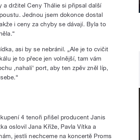
a držitel Ceny Thálie si připsal další
 spoustu. Jednou jsem dokonce dostal
akže i ceny za chyby se dávají. Byla to
něla.“
dka, asi by se nebránil. „Ale je to cvičit
álu je to přece jen volnější, tam vám
ochu ‚nahalí‘ port, aby ten zpěv zněl líp,
 sebe.“
upení 4 tenoři přišel producent Janis
a oslovil Jana Kříže, Pavla Vítka a
 nám, jestli nechceme na koncertě Proms