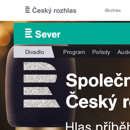
Přejít k hlavnímu obsahu
iRozhlas
Divadlo
Program
Pořady
Audi