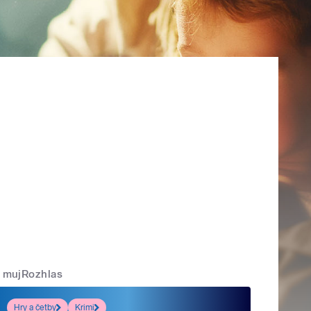
mujRozhlas
Hry a četby
Krimi