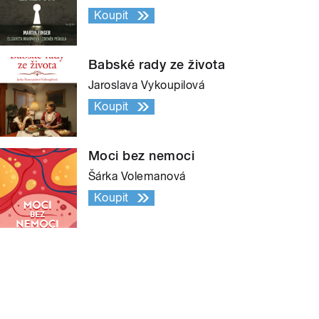
Koupit
Babské rady ze života
Jaroslava Vykoupilová
Koupit
Moci bez nemoci
Šárka Volemanová
Koupit