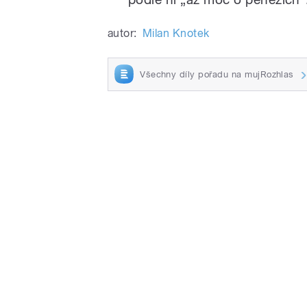
autor:
Milan Knotek
Všechny díly pořadu na mujRozhlas