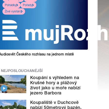
Pohádky
Pořady
Živé vysílání
Audiosvět Českého rozhlasu na jednom místě
NEJPOSLOUCHANĚJŠÍ
Koupání s výhledem na
Krušné hory a plážový
život jako u moře nabízí
jezero Barbora
Koupaliště v Duchcově
nabízí 50metrový bazén,