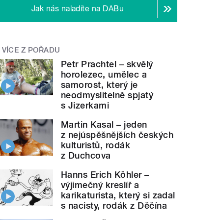
Jak nás naladíte na DABu
VÍCE Z POŘADU
Petr Prachtel – skvělý
horolezec, umělec a
samorost, který je
neodmyslitelně spjatý
s Jizerkami
Martin Kasal – jeden
z nejúspěšnějších českých
kulturistů, rodák
z Duchcova
Hanns Erich Köhler –
výjimečný kreslíř a
karikaturista, který si zadal
s nacisty, rodák z Děčína