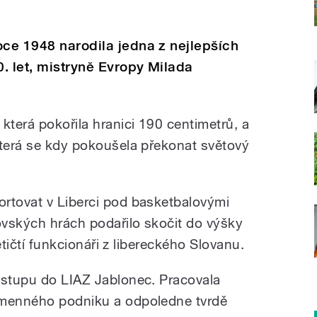
oce 1948 narodila jedna z nejlepších
. let, mistryně Evropy Milada
která pokořila hranici 190 centimetrů, a
která se kdy pokoušela překonat světový
rtovat v Liberci pod basketbalovými
kovských hrách podařilo skočit do výšky
letičtí funkcionáři z libereckého Slovanu.
estupu do LIAZ Jablonec. Pracovala
jmenného podniku a odpoledne tvrdě