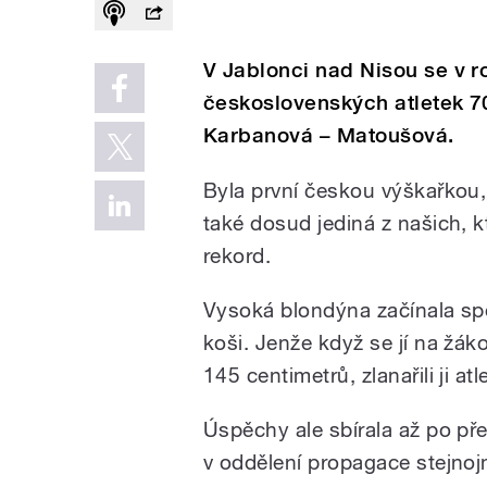
V Jablonci nad Nisou se v r
československých atletek 70
Karbanová – Matoušová.
Byla první českou výškařkou, 
také dosud jediná z našich, 
rekord.
Vysoká blondýna začínala spo
koši. Jenže když se jí na žá
145 centimetrů, zlanařili ji at
Úspěchy ale sbírala až po př
v oddělení propagace stejno