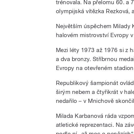
trénovala. Na přelomu 60. a 7
olympijská vítězka Rezková, a
Největším úspěchem Milady K
halovém mistrovství Evropy v 
Mezi léty 1973 až 1976 si z h
a dva bronzy. Stříbrnou medai
Evropy na otevřeném stadion
Republikový šampionát ovlád
širým nebem a čtyřikrát v hal
nedařilo – v Mnichově skonči
Milada Karbanová ráda vzpom
atletické reprezentaci. Na zá
podle ní „až moc o penězích“