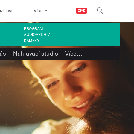
ozhlase
Více
ŽIVĚ
PROGRAM
AUDIOARCHIV
KAMERY
ás
Nahrávací studio
Více
…