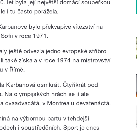
0. let byla její největší domácí soupeřkou
le i tu často porážela.
arbanové bylo překvapivé vítězství na
Sofii v roce 1971.
aly ještě odvezla jedno evropské stříbro
li také získala v roce 1974 na mistrovství
u v Římě.
la Karbanová osmkrát. Čtyřikrát pod
e. Na olympijských hrách se jí ale
la dvaadvacátá, v Montrealu devatenáctá.
íná na výbornou partu v tehdejší
vodech i soustředěních. Sport je dnes
.