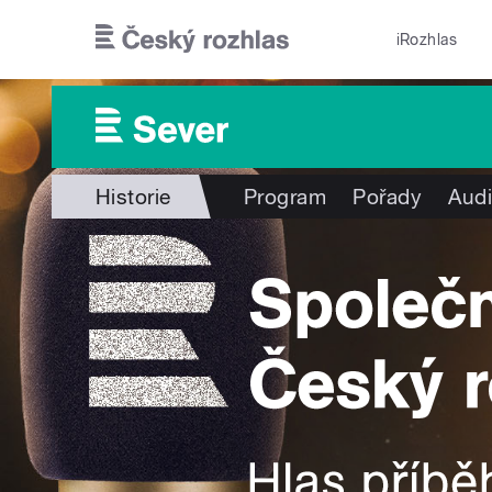
Přejít k hlavnímu obsahu
iRozhlas
Historie
Program
Pořady
Audi