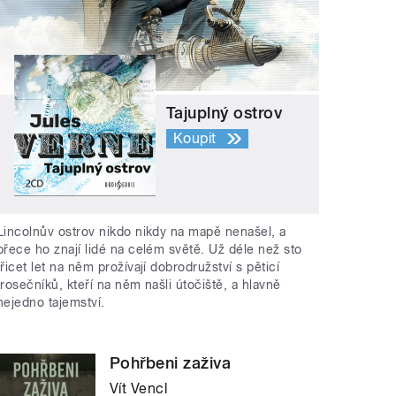
Tajuplný ostrov
Koupit
Lincolnův ostrov nikdo nikdy na mapě nenašel, a
přece ho znají lidé na celém světě. Už déle než sto
třicet let na něm prožívají dobrodružství s pěticí
trosečníků, kteří na něm našli útočiště, a hlavně
nejedno tajemství.
Pohřbeni zaživa
Vít Vencl