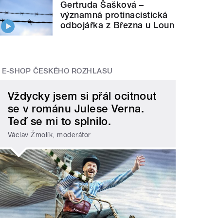
Gertruda Šašková –
významná protinacistická
odbojářka z Března u Loun
E-SHOP ČESKÉHO ROZHLASU
Vždycky jsem si přál ocitnout
se v románu Julese Verna.
Teď se mi to splnilo.
Václav Žmolík, moderátor