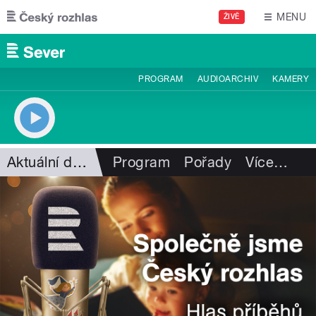
Přejít k hlavnímu obsahu
MENU
ŽIVĚ
PROGRAM
AUDIOARCHIV
KAMERY
Aktuální dění
Program
Pořady
Více
…