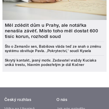
Měl zdědit dům u Prahy, ale notářka
nenašla závěť. Místo toho měl dostat 600
tisíc korun, rozhodl soud
Šlo o Zemanův sen, Babišova vláda teď ze snah o změnu
systému obviňuje Pavla. ‚Pokrytectví,‘ soudí Kysela
Skrytý kontakt, jasný motiv. Zadavatel vraždy Kuciaka
uniká trestu, hlavním podezřelým je dál Kočner
Český rozhlas
O nás
Válka na Ukrajině
Jak nás naladíte