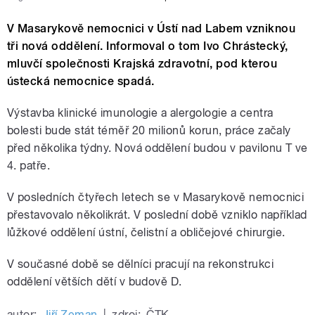
V Masarykově nemocnici v Ústí nad Labem vzniknou
tři nová oddělení. Informoval o tom Ivo Chrástecký,
mluvčí společnosti Krajská zdravotní, pod kterou
ústecká nemocnice spadá.
Výstavba klinické imunologie a alergologie a centra
bolesti bude stát téměř 20 milionů korun, práce začaly
před několika týdny. Nová oddělení budou v pavilonu T ve
4. patře.
V posledních čtyřech letech se v Masarykově nemocnici
přestavovalo několikrát. V poslední době vzniklo například
lůžkové oddělení ústní, čelistní a obličejové chirurgie.
V současné době se dělníci pracují na rekonstrukci
oddělení větších dětí v budově D.
autor:
Jiří Zeman
|
zdroj:
ČTK