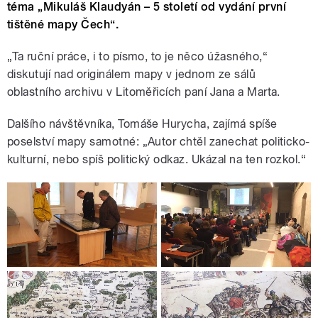
téma „Mikuláš Klaudyán – 5 století od vydání první
tištěné mapy Čech“.
„Ta ruční práce, i to písmo, to je něco úžasného,“
diskutují nad originálem mapy v jednom ze sálů
oblastního archivu v Litoměřicích paní Jana a Marta.
Dalšího návštěvníka, Tomáše Hurycha, zajímá spíše
poselství mapy samotné: „Autor chtěl zanechat politicko-
kulturní, nebo spíš politický odkaz. Ukázal na ten rozkol.“