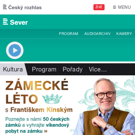
Přejít k hlavnímu obsahu
MENU
ŽIVĚ
PROGRAM
AUDIOARCHIV
KAMERY
Kultura
Program
Pořady
Více
…