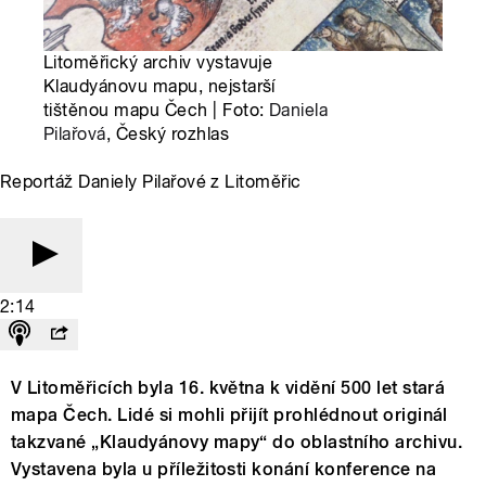
Litoměřický archiv vystavuje
Klaudyánovu mapu, nejstarší
tištěnou mapu Čech | Foto:
Daniela
Pilařová
, Český rozhlas
Reportáž Daniely Pilařové z Litoměřic
2:14
V Litoměřicích byla 16. května k vidění 500 let stará
mapa Čech. Lidé si mohli přijít prohlédnout originál
takzvané „Klaudyánovy mapy“ do oblastního archivu.
Vystavena byla u příležitosti konání konference na