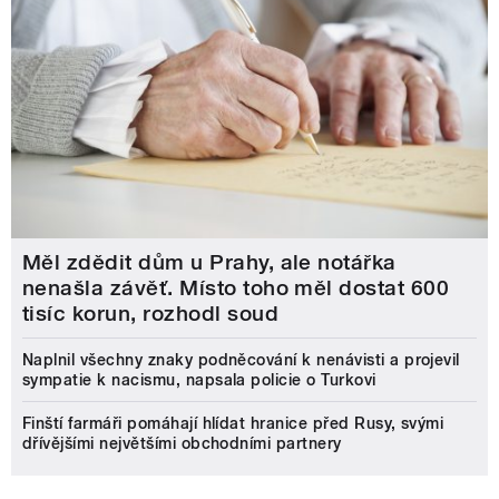
Měl zdědit dům u Prahy, ale notářka
nenašla závěť. Místo toho měl dostat 600
tisíc korun, rozhodl soud
Naplnil všechny znaky podněcování k nenávisti a projevil
sympatie k nacismu, napsala policie o Turkovi
Finští farmáři pomáhají hlídat hranice před Rusy, svými
dřívějšími největšími obchodními partnery