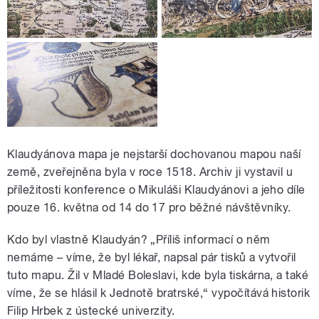
Klaudyánova mapa je nejstarší dochovanou mapou naší
země, zveřejněna byla v roce 1518. Archiv ji vystavil u
příležitosti konference o Mikuláši Klaudyánovi a jeho díle
pouze 16. května od 14 do 17 pro běžné návštěvníky.
Kdo byl vlastně Klaudyán? „Příliš informací o něm
nemáme – víme, že byl lékař, napsal pár tisků a vytvořil
tuto mapu. Žil v Mladé Boleslavi, kde byla tiskárna, a také
víme, že se hlásil k Jednotě bratrské,“ vypočítává historik
Filip Hrbek z ústecké univerzity.