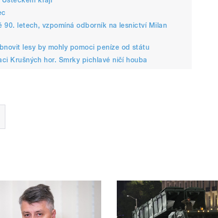
ec
ě 90. letech, vzpomíná odborník na lesnictví Milan
novit lesy by mohly pomoci peníze od státu
taci Krušných hor. Smrky pichlavé ničí houba