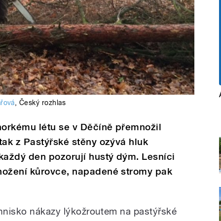
ařová
,
Český rozhlas
orkému létu se v Děčíně přemnožil
tak z Pastýřské stěny ozývá hluk
každý den pozorují hustý dým. Lesníci
nožení kůrovce, napadené stromy pak
ohnisko nákazy lýkožroutem na pastýřské