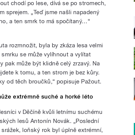
žout chodí po lese, dívá se po stromech,
ím sprejem. „Teď jsme našli napadený
ho, a ten smrk to má spočítaný…“
uta rozmnožit, byla by zkáza lesa velmi
 smrku se může vylíhnout a vylítat
y pak může být klidně celý zrzavý. Na
ijdete k tomu, a ten strom je bez kůry.
čky od těch broučků,“ popisuje Pažout.
ůže extrémně suché a horké léto
lesníci v Děčíně kvůli letnímu suchému
stských lesů Antonín Novák. „Poslední
 srážek, loňský rok byl úplně extrémní,