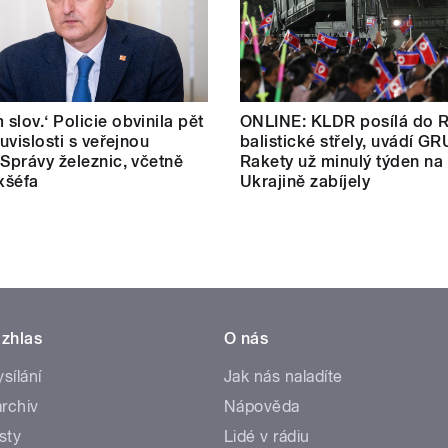
slov.‘ Policie obvinila pět
ONLINE: KLDR posílá do 
ouvislosti s veřejnou
balistické střely, uvádí GR
 Správy železnic, včetně
Rakety už minulý týden na
exšéfa
Ukrajině zabíjely
zhlas
O nás
ysílání
Jak nás naladíte
rchiv
Nápověda
sty
Lidé v rádiu