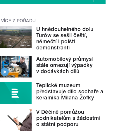
VÍCE Z POŘADU
U hnědouhelného dolu
Turów se sešli čeští,
němečtí i polští
demonstranti
Automobilový průmysl
stále omezují výpadky
v dodávkách dílů
Teplické muzeum
představuje dílo sochaře a
keramika Milana Žofky
V Děčíně pomůžou
podnikatelům s žádostmi
o státní podporu