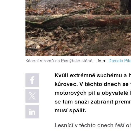
Kácení stromů na Pastýřské stěně
|
foto:
Daniela Pil
Kvůli extrémně suchému a h
kůrovec. V těchto dnech se 
motorových pil a obyvatelé 
se tam snaží zabránit přem
musí spálit.
Lesníci v těchto dnech řeší 