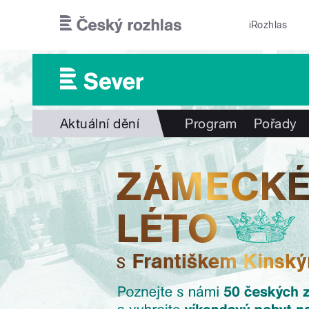
Přejít k hlavnímu obsahu
iRozhlas
Aktuální dění
Program
Pořady