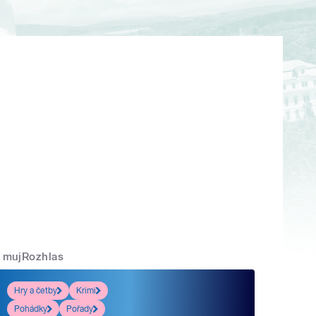
mujRozhlas
Hry a četby
Krimi
Pohádky
Pořady