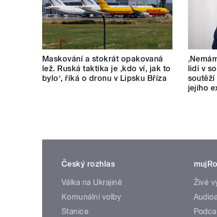
Maskování a stokrát opakovaná
‚Nemám 
lež. Ruská taktika je ‚kdo ví, jak to
lidí v s
bylo‘, říká o dronu v Lipsku Bříza
soutěží
jejího 
Český rozhlas
mujRo
Válka na Ukrajině
Živé v
Komunální volby
Audioa
Stanice
Podca