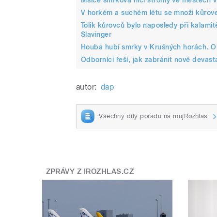
V horkém a suchém létu se množí kůrov
Tolik kůrovců bylo naposledy při kalamit
Slavinger
Houba hubí smrky v Krušných horách. Ob
Odborníci řeší, jak zabránit nové devas
autor:
dap
Všechny díly pořadu na mujRozhlas
ZPRÁVY Z IROZHLAS.CZ