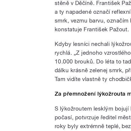
stěně v Děčíně. František Pa
a ty napadené označí reflexn
smrk, vezmu barvu, označím 
konstatuje František Pažout.
Kdyby lesníci nechali lýkožro
rychlá. „Z jednoho vzrostlého
10.000 brouků. Do léta to tad
dálku krásně zelenej smrk, př
Tam vidíte vlastně ty chodbi
Za přemnožení lýkožrouta m
S lýkožroutem lesklým bojují 
počasí, potvrzuje ředitel mě
roky byly extrémně teplé, bez