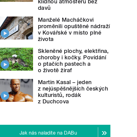
klidnou atmosféru bez
davů
Manželé Macháčkovi
proměnili opuštěné nádraží
v Kovářské v místo plné
života
Skleněné plochy, elektřina,
choroby i kočky. Povídání
o ptačích pastech a
o životě žiraf
Martin Kasal – jeden
z nejúspěšnějších českých
kulturistů, rodák
z Duchcova
Jak nás naladíte na DABu