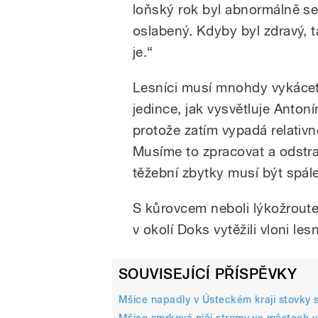
loňský rok byl abnormálně se
oslabený. Kdyby byl zdravý, ta
je.“
Lesníci musí mnohdy vykácet
jedince, jak vysvětluje Anto
protože zatím vypadá relativně
Musíme to zpracovat a odstrani
těžební zbytky musí být spál
S kůrovcem neboli lýkožroutem
v okolí Doks vytěžili vloni l
SOUVISEJÍCÍ PŘÍSPĚVKY
Mšice napadly v Ústeckém kraji stovky 
Mšice smrková ničí stromy ve městech v