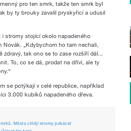
menný pro ten smrk, takže ten smrk byl
k by ty brouky zavalil pryskyřicí a udusil
 i stromy stojící okolo napadeného
nín Novák. „Kdybychom ho tam nechali,
 zdravý, tak ono se to zase rozšíří dál...
t. To, co se dá, prodat na dříví, ale ty
eny.“
 se potýkají v celé republice, například
esníci 3.000 kubíků napadeného dřeva.
smrků. Města chtějí stromy pokácet
 Ústeckém kraji