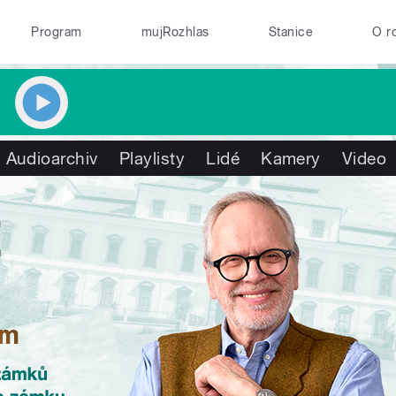
Program
mujRozhlas
Stanice
O r
Audioarchiv
Playlisty
Lidé
Kamery
Video