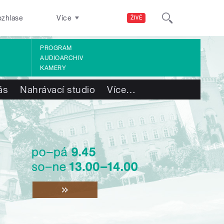
ozhlase
Více
ŽIVĚ
PROGRAM
AUDIOARCHIV
KAMERY
ás
Nahrávací studio
Více
…