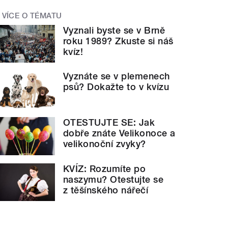
VÍCE O TÉMATU
Vyznali byste se v Brně
roku 1989? Zkuste si náš
kvíz!
Vyznáte se v plemenech
psů? Dokažte to v kvízu
OTESTUJTE SE: Jak
dobře znáte Velikonoce a
velikonoční zvyky?
KVÍZ: Rozumíte po
naszymu? Otestujte se
z těšínského nářečí