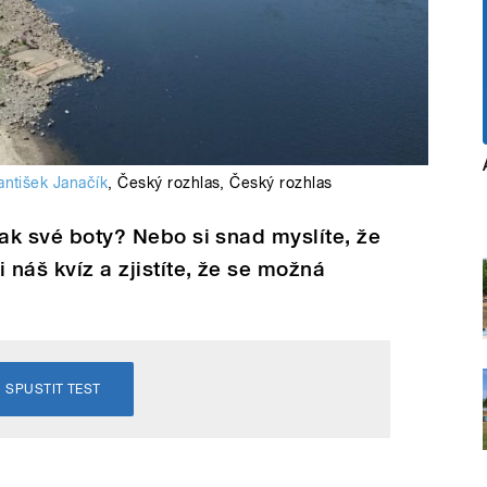
antišek Janačík
,
Český rozhlas
,
Český rozhlas
 jak své boty? Nebo si snad myslíte, že
 náš kvíz a zjistíte, že se možná
SPUSTIT TEST