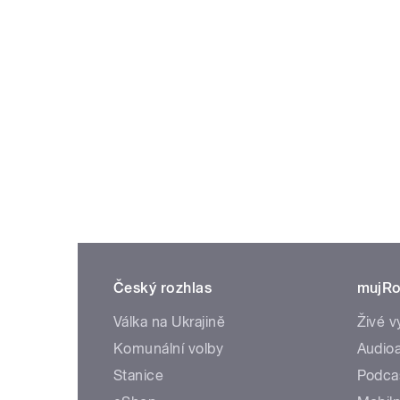
Český rozhlas
mujRo
Válka na Ukrajině
Živé v
Komunální volby
Audioa
Stanice
Podca