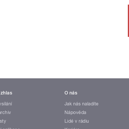
zhlas
O nás
ysílání
Jak nás naladíte
rchiv
Nápověda
sty
Lidé v rádiu