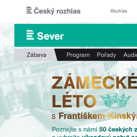
Přejít k hlavnímu obsahu
iRozhlas
Zábava
Program
Pořady
Audi