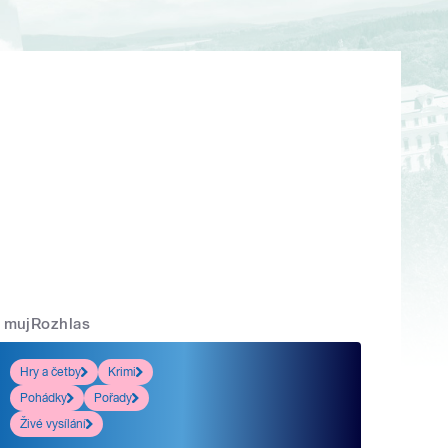
mujRozhlas
Hry a četby
Krimi
Pohádky
Pořady
Živé vysílání