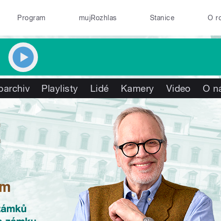
Program
mujRozhlas
Stanice
O r
oarchiv
Playlisty
Lidé
Kamery
Video
O n