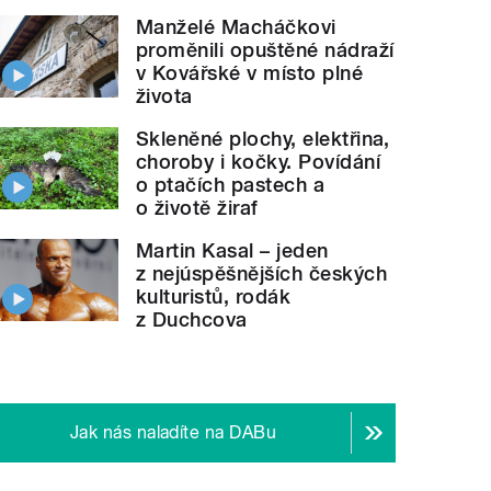
Manželé Macháčkovi
proměnili opuštěné nádraží
v Kovářské v místo plné
života
Skleněné plochy, elektřina,
choroby i kočky. Povídání
o ptačích pastech a
o životě žiraf
Martin Kasal – jeden
z nejúspěšnějších českých
kulturistů, rodák
z Duchcova
Jak nás naladíte na DABu