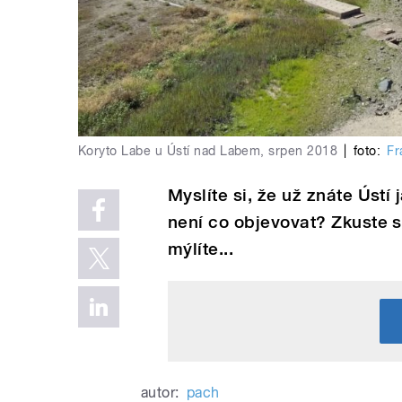
Koryto Labe u Ústí nad Labem, srpen 2018
|
foto:
Fr
Myslíte si, že už znáte Ústí
není co objevovat? Zkuste si
mýlíte...
autor:
pach