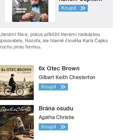
Koupit
Literární fikce, pokus přiblížit literární nadsázkou
spisovatele, filozofa, ale hlavně člověka Karla Čapka
trochu jinou formou.
6x Otec Brown
Gilbert Keith Chesterton
Koupit
Brána osudu
Agatha Christie
Koupit