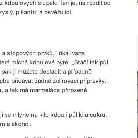
 kdoulových slupek. Ten je, na rozdíl od
slý, pikantní a osvěžující.
a stopových prvků,“ říká Ivana
terá míchá kdoulové pyré. „Stačí tak půl
 pak ji můžete dosladit a případně
eba přidávat žádné želírovací přípravky.
, a tak má marmeláda přirozeně
 ve mlýně na kilo kdoulí půl kila cukru.
 a skořicí.