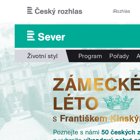
Přejít k hlavnímu obsahu
iRozhlas
Životní styl
Program
Pořady
A