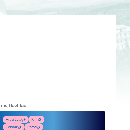
mujRozhlas
Hry a četby
Krimi
Pohádky
Pořady