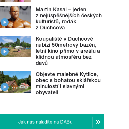
Martin Kasal – jeden
z nejúspěšnějších českých
kulturistů, rodák
z Duchcova
Koupaliště v Duchcově
nabízí 50metrový bazén,
letní kino přímo v areálu a
klidnou atmosféru bez
davů
Objevte malebné Kytlice,
obec s bohatou sklářskou
minulostí i slavnými
obyvateli
Jak nás naladíte na DABu