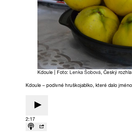
Kdoule | Foto:
Lenka Šobová
, Český rozhla
Kdoule – podivné hruškojablko, které dalo jmé
2:17