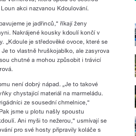
 Loun akci nazvanou Kdoulování.
vujeme je jadřinců,“ říkají ženy
ni. Nakrájené kousky kdoulí končí v
y. „Kdoule je středověké ovoce, které se
 Je to vlastně hruškojablko, ale zasyrova
sou chutné a mohou způsobit i trávicí
rová.
romu není dobrý nápad. „Je to takové
dyňky chystající materiál na marmeládu.
rigádníci ze sousední chmelnice,“
„Pak jsme u plotu našly spoustu
ulí. Ani myši to nežerou,“ usmívají se
vání pro své hosty připravily koláče s