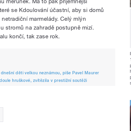
chu meruněk. Má to pak příjemnější
 které se Kdoulování účastní, aby si domů
k netradiční marmelády. Celý mlýn
ou stromů na zahradě postupně mizí.
lu končí, tak zase rok.
 dnešní děti velkou neznámou, píše Pavel Maurer
oule hruškové, zvítězila v prestižní soutěži