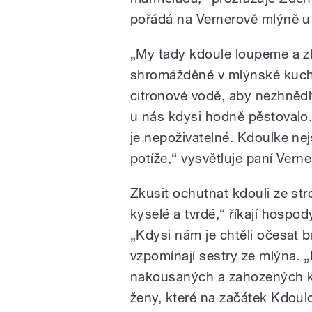
pořádá na Vernerově mlýně u
„My tady kdoule loupeme a zba
shromážděné v mlýnské kuchy
citronové vodě, aby nezhnědl
u nás kdysi hodně pěstovalo.
je nepoživatelné. Kdoulke nej
potíže,“ vysvětluje paní Verne
Zkusit ochutnat kdouli ze st
kyselé a tvrdé,“ říkají hospo
„Kdysi nám je chtěli očesat b
vzpomínají sestry ze mlýna. 
nakousaných a zahozených kdo
ženy, které na začátek Kdoulo