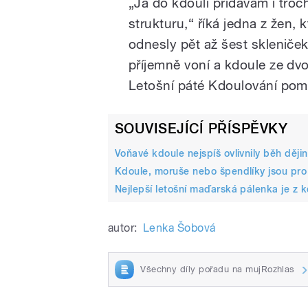
„Já do kdoulí přidávám i tro
strukturu,“ říká jedna z žen,
odnesly pět až šest skleniče
příjemně voní a kdoule ze dv
Letošní páté Kdoulování poma
SOUVISEJÍCÍ PŘÍSPĚVKY
Voňavé kdoule nejspíš ovlivnily běh dějin
Kdoule, moruše nebo špendlíky jsou pro
Nejlepší letošní maďarská pálenka je z kd
autor:
Lenka Šobová
Všechny díly pořadu na mujRozhlas