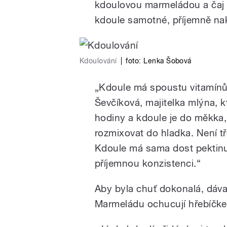
kdoulovou marmeládou a čaj z
kdoule samotné, příjemně naky
Kdoulování
|
foto: Lenka Šobová
„Kdoule má spoustu vitamínů 
Ševčíková, majitelka mlýna, k
hodiny a kdoule je do měkka,
rozmixovat do hladka. Není tř
Kdoule má sama dost pektinu
příjemnou konzistenci.“
Aby byla chuť dokonalá, dávají
Marmeládu ochucují hřebíčkem