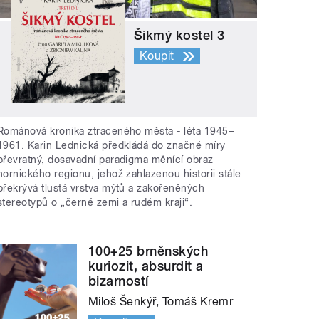
Šikmý kostel 3
Koupit
Románová kronika ztraceného města - léta 1945–
1961. Karin Lednická předkládá do značné míry
převratný, dosavadní paradigma měnící obraz
hornického regionu, jehož zahlazenou historii stále
překrývá tlustá vrstva mýtů a zakořeněných
stereotypů o „černé zemi a rudém kraji“.
100+25 brněnských
kuriozit, absurdit a
bizarností
Miloš Šenkýř, Tomáš Kremr