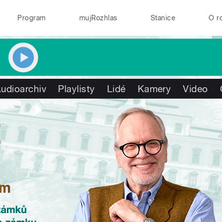
Program
mujRozhlas
Stanice
O r
udioarchiv
Playlisty
Lidé
Kamery
Video