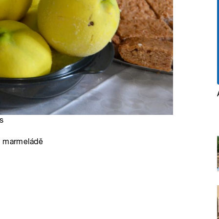
s
no marmeládě