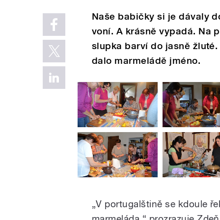
Naše babičky si je dávaly d
voní. A krásně vypadá. Na p
slupka barví do jasně žlut
dalo marmeládě jméno.
„V portugalštině se kdoule ř
marmeláda,“ prozrazuje Zdeňk