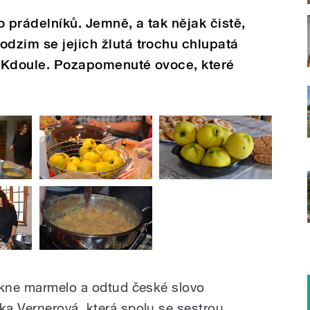
o prádelníků. Jemně, a tak nějak čistě,
odzim se jejich žlutá trochu chlupatá
é. Kdoule. Pozapomenuté ovoce, které
ekne marmelo a odtud české slovo
a Vernerová, která spolu se sestrou