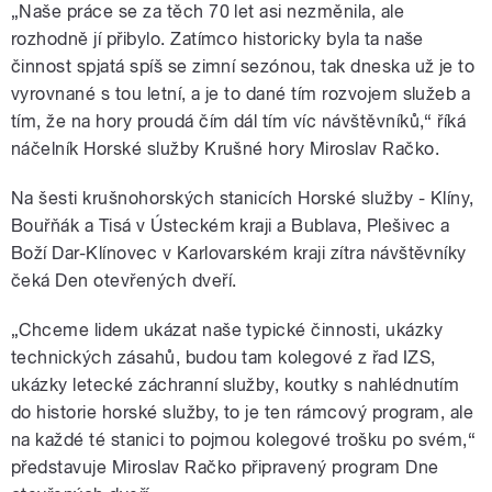
„Naše práce se za těch 70 let asi nezměnila, ale
rozhodně jí přibylo. Zatímco historicky byla ta naše
činnost spjatá spíš se zimní sezónou, tak dneska už je to
vyrovnané s tou letní, a je to dané tím rozvojem služeb a
tím, že na hory proudá čím dál tím víc návštěvníků,“ říká
náčelník Horské služby Krušné hory Miroslav Račko.
Na šesti krušnohorských stanicích Horské služby - Klíny,
Bouřňák a Tisá v Ústeckém kraji a Bublava, Plešivec a
Boží Dar-Klínovec v Karlovarském kraji zítra návštěvníky
čeká Den otevřených dveří.
„Chceme lidem ukázat naše typické činnosti, ukázky
technických zásahů, budou tam kolegové z řad IZS,
ukázky letecké záchranní služby, koutky s nahlédnutím
do historie horské služby, to je ten rámcový program, ale
na každé té stanici to pojmou kolegové trošku po svém,“
představuje Miroslav Račko připravený program Dne