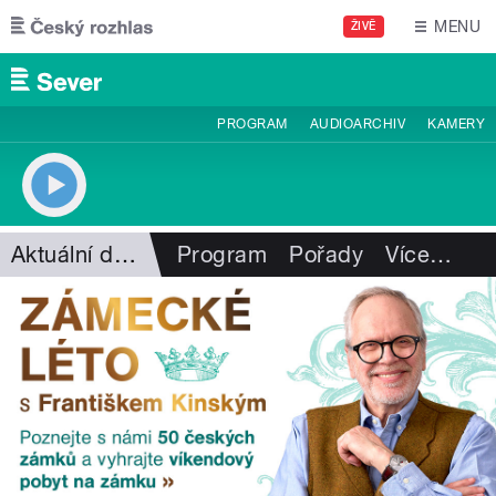
Přejít k hlavnímu obsahu
MENU
ŽIVĚ
PROGRAM
AUDIOARCHIV
KAMERY
Aktuální dění
Program
Pořady
Více
…