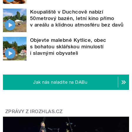
Koupaliště v Duchcově nabízí
50metrový bazén, letní kino přímo
v areálu a klidnou atmosféru bez davů
Objevte malebné Kytlice, obec
s bohatou sklářskou minulostí
i slavnými obyvateli
Jak nás naladíte na DABu
ZPRÁVY Z IROZHLAS.CZ