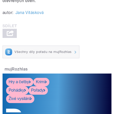
otevřených dveří.
autor:
Jana Vitásková
Všechny díly pořadu na mujRozhlas
mujRozhlas
Hry a četby
Krimi
Pohádky
Pořady
Živé vysílání