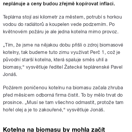
neplánuje a ceny budou zřejmě kopírovat inflaci.
Teplárna stojí asi kilometr za městem, potrubí s horkou
vodou do radiátorů a koupelen vede podzemím. Po
květnovém požáru je ale jedna kotelna mimo provoz.
„Tím, že jsme na nějakou dobu přišli o zdroj biomasové
kotelny, tak budeme tuto zimu využívat Perč 1, což je
původní starší kotelna, která spaluje směs uhlí a
biomasy,“ vysvětluje ředitel Žatecké teplárenské Pavel
Jonáš.
Požárem poničenou kotelnu na biomasu začala zhruba
před měsícem odborná firma čistit. To by mělo trvat do
prosince. „Musí se tam všechno odmastit, protože tam
hořel olej a je to zakouřené,“ vysvětluje Jonáš.
Kotelna na biomasu by mohla začít