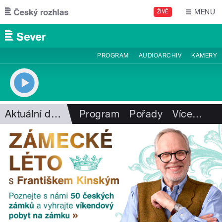
Přejít k hlavnímu obsahu
MENU
ŽIVĚ
PROGRAM
AUDIOARCHIV
KAMERY
Aktuální dění
Program
Pořady
Více
…