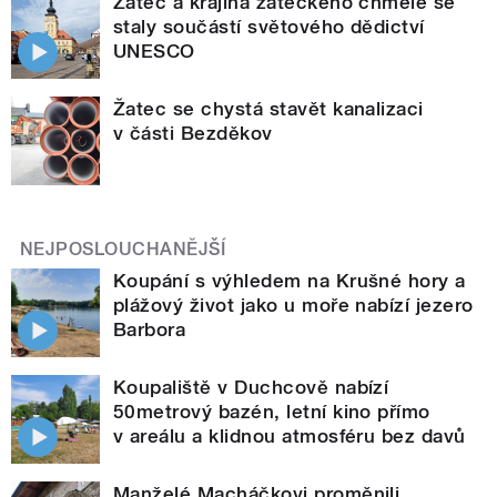
Žatec a krajina žateckého chmele se
staly součástí světového dědictví
UNESCO
Žatec se chystá stavět kanalizaci
v části Bezděkov
NEJPOSLOUCHANĚJŠÍ
Koupání s výhledem na Krušné hory a
plážový život jako u moře nabízí jezero
Barbora
Koupaliště v Duchcově nabízí
50metrový bazén, letní kino přímo
v areálu a klidnou atmosféru bez davů
Manželé Macháčkovi proměnili