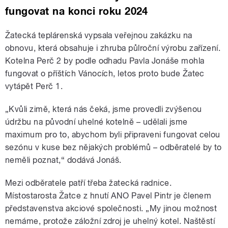
fungovat na konci roku 2024
Žatecká teplárenská vypsala veřejnou zakázku na
obnovu, která obsahuje i zhruba půlroční výrobu zařízení.
Kotelna Perč 2 by podle odhadu Pavla Jonáše mohla
fungovat o příštích Vánocích, letos proto bude Žatec
vytápět Perč 1.
„Kvůli zimě, která nás čeká, jsme provedli zvýšenou
údržbu na původní uhelné kotelně – udělali jsme
maximum pro to, abychom byli připraveni fungovat celou
sezónu v kuse bez nějakých problémů – odběratelé by to
neměli poznat,“ dodává Jonáš.
Mezi odběratele patří třeba žatecká radnice.
Místostarosta Žatce z hnutí ANO Pavel Pintr je členem
představenstva akciové společnosti. „My jinou možnost
nemáme, protože záložní zdroj je uhelný kotel. Naštěstí