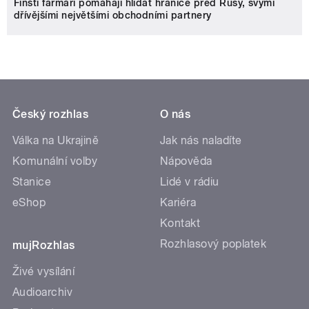
Finští farmáři pomáhají hlídat hranice před Rusy, svými
dřívějšími největšími obchodními partnery
Český rozhlas
O nás
Válka na Ukrajině
Jak nás naladíte
Komunální volby
Nápověda
Stanice
Lidé v rádiu
eShop
Kariéra
Kontakt
Rozhlasový poplatek
mujRozhlas
Živé vysílání
Audioarchiv