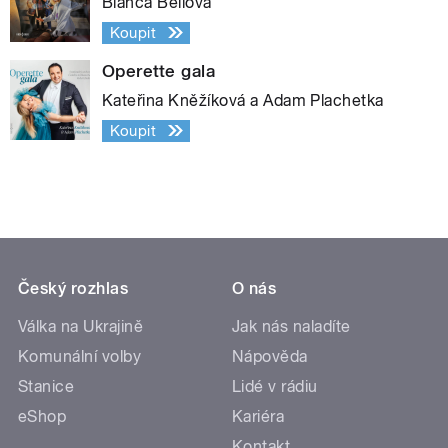
Bianca Bellová
Koupit
Operette gala
Kateřina Kněžíková a Adam Plachetka
Koupit
Český rozhlas
O nás
Válka na Ukrajině
Jak nás naladíte
Komunální volby
Nápověda
Stanice
Lidé v rádiu
eShop
Kariéra
Kontakt