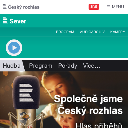
Přejít k hlavnímu obsahu
MENU
ŽIVĚ
PROGRAM
AUDIOARCHIV
KAMERY
Hudba
Program
Pořady
Více
…