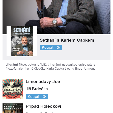
Setkání s Karlem Čapkem
Koupit
Literární fikce, pokus přiblížit literární nadsázkou spisovatele,
filozofa, ale hlavně člověka Karla Čapka trochu jinou formou.
Limonádový Joe
Jiří Brdečka
Koupit
Případ Holečkovi