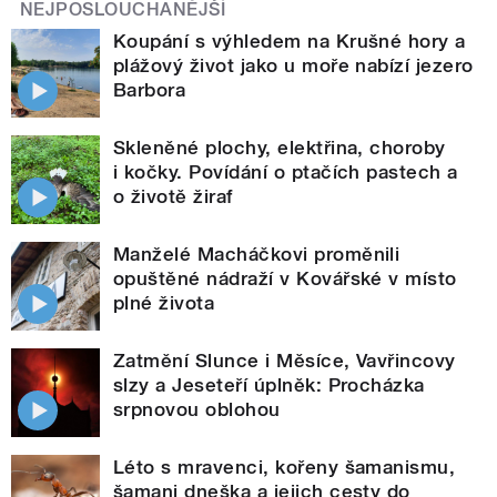
NEJPOSLOUCHANĚJŠÍ
Koupání s výhledem na Krušné hory a
plážový život jako u moře nabízí jezero
Barbora
Skleněné plochy, elektřina, choroby
i kočky. Povídání o ptačích pastech a
o životě žiraf
Manželé Macháčkovi proměnili
opuštěné nádraží v Kovářské v místo
plné života
Zatmění Slunce i Měsíce, Vavřincovy
slzy a Jeseteří úplněk: Procházka
srpnovou oblohou
Léto s mravenci, kořeny šamanismu,
šamani dneška a jejich cesty do