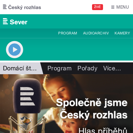
Přejít k hlavnímu obsahu
MENU
ŽIVĚ
PROGRAM
AUDIOARCHIV
KAMERY
Domácí štěstí I. Hüttnerové
Program
Pořady
Více
…