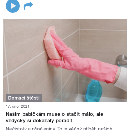
Domácí štěstí
17. únor 2021
Našim babičkám muselo stačit málo, ale
vždycky si dokázaly poradit
Nečistoty a připáleniny. To je věčný příběh našich