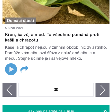
Domácí štěstí
5. únor 2021
Křen, šalvěj a med. To všechno pomáhá proti
kašli a chrapotu
Kašel a chrapot nejsou v zimním období nic zvláštního.
Pomůže vám cibulová šťáva z nakrájené cibule a
medu. Stejně účinné je i šalvějové mléko.
STRÁNKY
30
n
zí
Jak nás naladíte na DABu