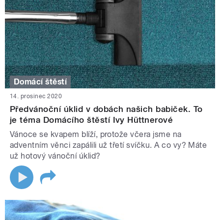
Domácí štěstí
14. prosinec 2020
Předvánoční úklid v dobách našich babiček. To
je téma Domácího štěstí Ivy Hüttnerové
Vánoce se kvapem blíží, protože včera jsme na
adventním věnci zapálili už třetí svíčku. A co vy? Máte
už hotový vánoční úklid?