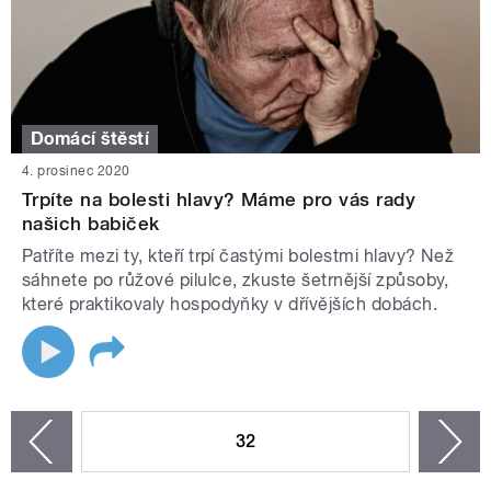
Domácí štěstí
4. prosinec 2020
Trpíte na bolesti hlavy? Máme pro vás rady
našich babiček
Patříte mezi ty, kteří trpí častými bolestmi hlavy? Než
sáhnete po růžové pilulce, zkuste šetrnější způsoby,
které praktikovaly hospodyňky v dřívějších dobách.
STRÁNKY
32
n
zí