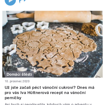
Domácí štěstí
10. prosinec 2020
Už jste začali péct vánoční cukroví? Dnes má
pro vás Iva Hüttnerová recept na vánoční
perníčky
Asi bych si neodpustila, kdybych vám o adventu v