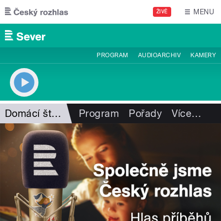
Přejít k hlavnímu obsahu
MENU
ŽIVĚ
PROGRAM
AUDIOARCHIV
KAMERY
Domácí štěstí I. Hüttnerové
Program
Pořady
Více
…