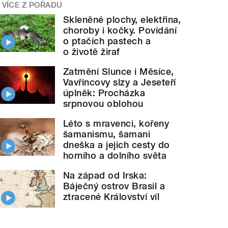
VÍCE Z POŘADU
Skleněné plochy, elektřina,
choroby i kočky. Povídání
o ptačích pastech a
o životě žiraf
Zatmění Slunce i Měsíce,
Vavřincovy slzy a Jeseteří
úplněk: Procházka
srpnovou oblohou
Léto s mravenci, kořeny
šamanismu, šamani
dneška a jejich cesty do
horního a dolního světa
Na západ od Irska:
Báječný ostrov Brasil a
ztracené Království víl