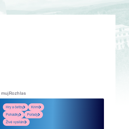
mujRozhlas
Hry a četby
Krimi
Pohádky
Pořady
Živé vysílání