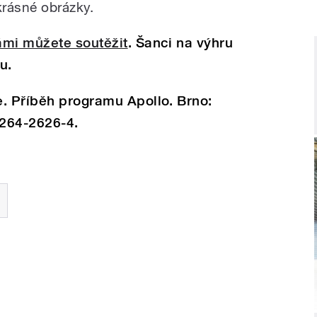
krásné obrázky.
ámi můžete soutěžit
. Šanci na výhru
du.
e. Příběh programu Apollo. Brno:
-264-2626-4.