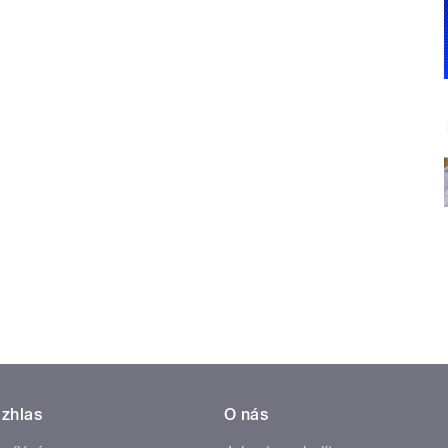
zhlas
O nás