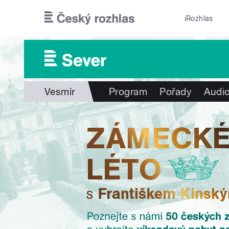
Přejít k hlavnímu obsahu
iRozhlas
Vesmír
Program
Pořady
Audio