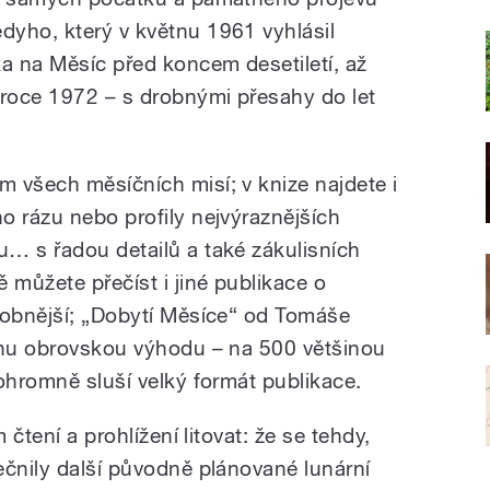
yho, který v květnu 1961 vyhlásil
ka na Měsíc před koncem desetiletí, až
 roce 1972 – s drobnými přesahy do let
 všech měsíčních misí; v knize najdete i
o rázu nebo profily nejvýraznějších
… s řadou detailů a také zákulisních
 můžete přečíst i jiné publikace o
robnější; „Dobytí Měsíce“ od Tomáše
dnu obrovskou výhodu – na 500 většinou
ohromně sluší velký formát publikace.
 čtení a prohlížení litovat: že se tehdy,
ečnily další původně plánované lunární