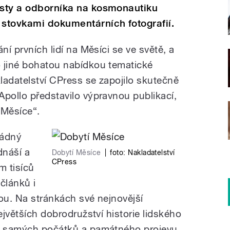
isty a odborníka na kosmonautiku
stovkami dokumentárních fotografií.
ní prvních lidí na Měsíci se ve světě, a
 jiné bohatou nabídkou tematické
kladatelství CPress se zapojilo skutečně
Apollo představilo výpravnou publikací,
 Měsíce“.
žádný
dnáší a
Dobytí Měsíce
|
foto:
Nakladatelství
CPress
m tisíců
článků i
ou. Na stránkách své nejnovější
ejvětších dobrodružství historie lidského
od samých počátků a památného projevu