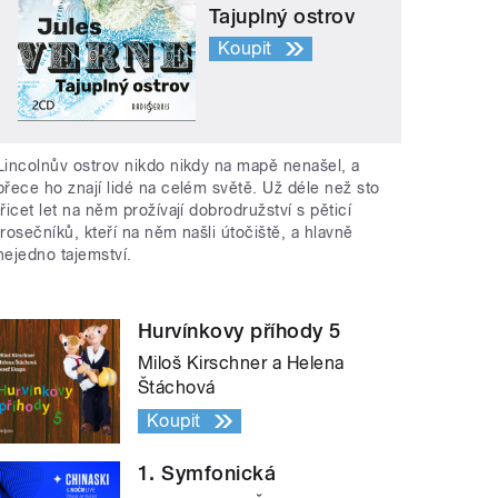
Tajuplný ostrov
Koupit
Lincolnův ostrov nikdo nikdy na mapě nenašel, a
přece ho znají lidé na celém světě. Už déle než sto
třicet let na něm prožívají dobrodružství s pěticí
trosečníků, kteří na něm našli útočiště, a hlavně
nejedno tajemství.
Hurvínkovy příhody 5
Miloš Kirschner a Helena
Štáchová
Koupit
1. Symfonická