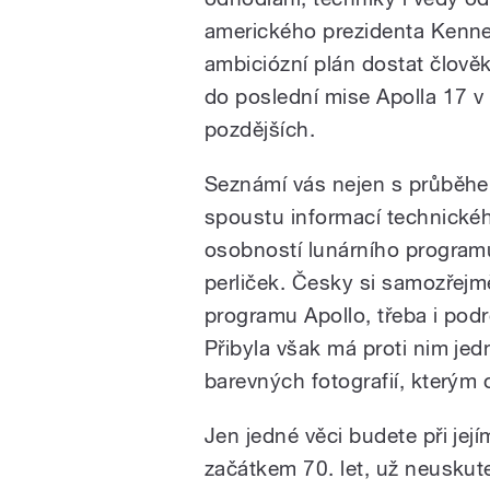
amerického prezidenta Kenned
ambiciózní plán dostat člově
do poslední mise Apolla 17 v
pozdějších.
Seznámí vás nejen s průběhem
spoustu informací technickéh
osobností lunárního programu
perliček. Česky si samozřejmě
programu Apollo, třeba i pod
Přibyla však má proti nim je
barevných fotografií, kterým 
Jen jedné věci budete při jejím
začátkem 70. let, už neuskut