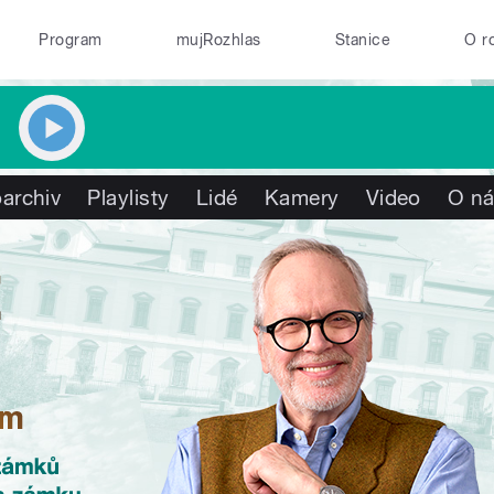
Program
mujRozhlas
Stanice
O r
archiv
Playlisty
Lidé
Kamery
Video
O n