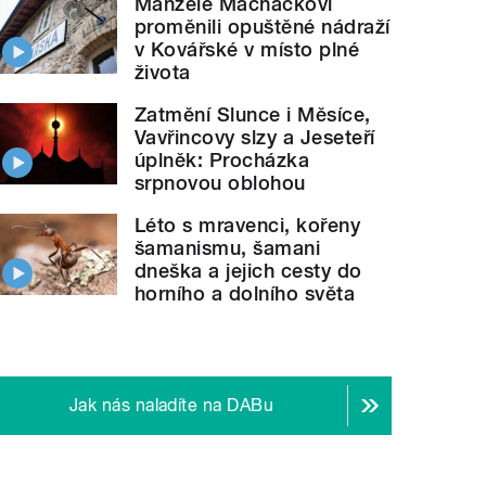
Manželé Macháčkovi
proměnili opuštěné nádraží
v Kovářské v místo plné
života
Zatmění Slunce i Měsíce,
Vavřincovy slzy a Jeseteří
úplněk: Procházka
srpnovou oblohou
Léto s mravenci, kořeny
šamanismu, šamani
dneška a jejich cesty do
horního a dolního světa
Jak nás naladíte na DABu