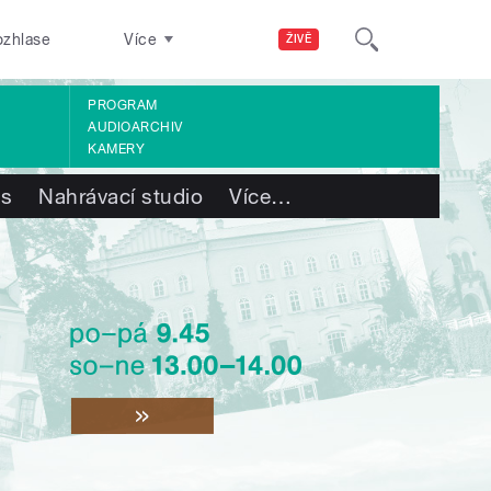
ozhlase
Více
ŽIVĚ
PROGRAM
AUDIOARCHIV
KAMERY
ás
Nahrávací studio
Více
…