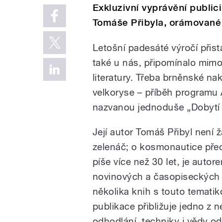
Exkluzivní vyprávění public
Tomáše Přibyla, orámované 
Letošní padesáté výročí přistá
také u nás, připomínalo mimo
literatury. Třeba brněnské na
velkoryse – příběh programu 
nazvanou jednoduše „Dobytí
Její autor Tomáš Přibyl není 
zelenáč; o kosmonautice pře
píše více než 30 let, je autore
novinových a časopiseckých 
několika knih s touto tematik
publikace přibližuje jedno z n
odhodlání, techniky i vědy 