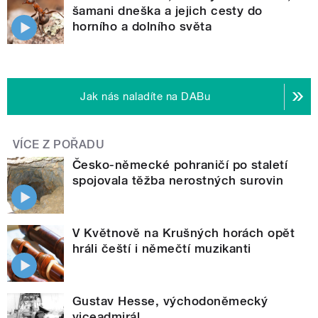
šamani dneška a jejich cesty do
horního a dolního světa
Jak nás naladíte na DABu
VÍCE Z POŘADU
Česko-německé pohraničí po staletí
spojovala těžba nerostných surovin
V Květnově na Krušných horách opět
hráli čeští i němečtí muzikanti
Gustav Hesse, východoněmecký
viceadmirál