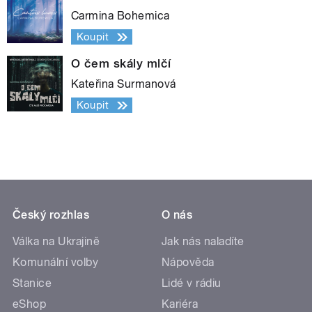
Carmina Bohemica
Koupit
O čem skály mlčí
Kateřina Surmanová
Koupit
Český rozhlas
O nás
Válka na Ukrajině
Jak nás naladíte
Komunální volby
Nápověda
Stanice
Lidé v rádiu
eShop
Kariéra