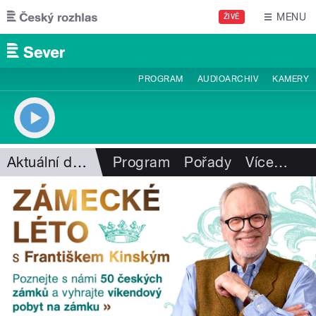
Přejít k hlavnímu obsahu
MENU
ŽIVĚ
PROGRAM
AUDIOARCHIV
KAMERY
Aktuální dění
Program
Pořady
Více
…