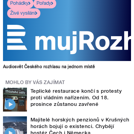
Pohádky
Pořady
Živé vysílání
Audiosvět Českého rozhlasu na jednom místě
MOHLO BY VÁS ZAJÍMAT
Teplické restaurace končí s protesty
proti vládním nařízením. Od 18.
prosince zůstanou zavřené
Majitelé horských penzionů v Krušných
horách bojují o existenci. Chybějí
hostéz Čech i Německa