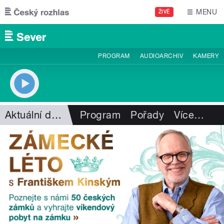
Přejít k hlavnímu obsahu
MENU
ŽIVĚ
PROGRAM
AUDIOARCHIV
KAMERY
Aktuální dění
Program
Pořady
Více
…