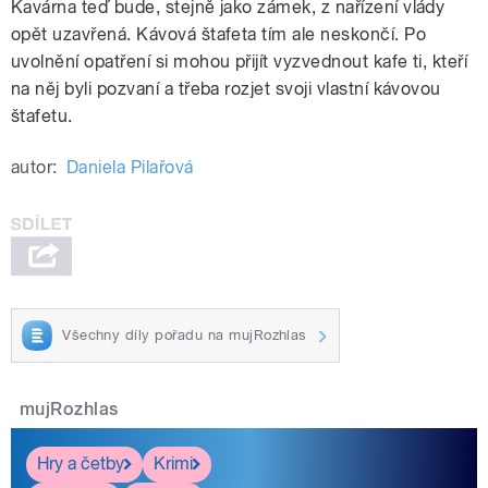
Kavárna teď bude, stejně jako zámek, z nařízení vlády
opět uzavřená. Kávová štafeta tím ale neskončí. Po
uvolnění opatření si mohou přijít vyzvednout kafe ti, kteří
na něj byli pozvaní a třeba rozjet svoji vlastní kávovou
štafetu.
autor:
Daniela Pilařová
Všechny díly pořadu na mujRozhlas
mujRozhlas
Hry a četby
Krimi