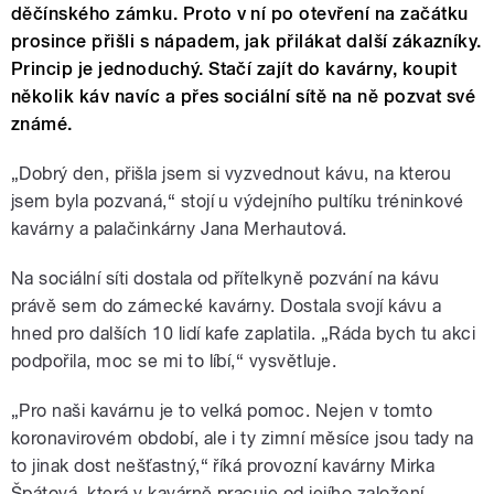
děčínského zámku. Proto v ní po otevření na začátku
prosince přišli s nápadem, jak přilákat další zákazníky.
Princip je jednoduchý. Stačí zajít do kavárny, koupit
několik káv navíc a přes sociální sítě na ně pozvat své
známé.
„Dobrý den, přišla jsem si vyzvednout kávu, na kterou
jsem byla pozvaná,“ stojí u výdejního pultíku tréninkové
kavárny a palačinkárny Jana Merhautová.
Na sociální síti dostala od přítelkyně pozvání na kávu
právě sem do zámecké kavárny. Dostala svojí kávu a
hned pro dalších 10 lidí kafe zaplatila. „Ráda bych tu akci
podpořila, moc se mi to líbí,“ vysvětluje.
„Pro naši kavárnu je to velká pomoc. Nejen v tomto
koronavirovém období, ale i ty zimní měsíce jsou tady na
to jinak dost nešťastný,“ říká provozní kavárny Mirka
Špátová, která v kavárně pracuje od jejího založení.