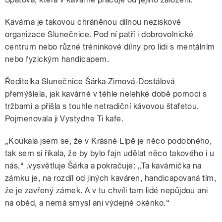
Kavárna je takovou chráněnou dílnou neziskové
organizace Slunečnice. Pod ní patří i dobrovolnické
centrum nebo různé tréninkové dílny pro lidi s mentálním
nebo fyzickým handicapem.
Ředitelka Slunečnice Šárka Zimová-Dostálová
přemýšlela, jak kavárně v téhle nelehké době pomoci s
tržbami a přišla s touhle netradiční kávovou štafetou.
Pojmenovala ji Vystydne Ti kafe.
„Koukala jsem se, že v Krásné Lípě je něco podobného,
tak sem si říkala, že by bylo fajn udělat něco takového i u
nás,“ .vysvětluje Šárka a pokračuje: „Ta kavárnička na
zámku je, na rozdíl od jiných kaváren, handicapovaná tím,
že je zavřený zámek. A v tu chvíli tam lidé nepůjdou ani
na oběd, a nemá smysl ani výdejné okénko.“