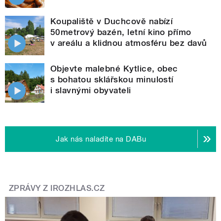
Koupaliště v Duchcově nabízí
50metrový bazén, letní kino přímo
v areálu a klidnou atmosféru bez davů
Objevte malebné Kytlice, obec
s bohatou sklářskou minulostí
i slavnými obyvateli
Jak nás naladíte na DABu
ZPRÁVY Z IROZHLAS.CZ