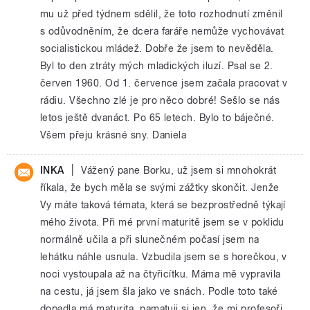
mu už před týdnem sdělil, že toto rozhodnutí změnil
s odůvodněním, že dcera faráře nemůže vychovávat
socialistickou mládež. Dobře že jsem to nevěděla.
Byl to den ztráty mých mladických iluzí. Psal se 2.
červen 1960. Od 1. července jsem začala pracovat v
rádiu. Všechno zlé je pro něco dobré! Sešlo se nás
letos ještě dvanáct. Po 65 letech. Bylo to báječné.
Všem přeju krásné sny. Daniela
|
INKA
Vážený pane Borku, už jsem si mnohokrát
říkala, že bych měla se svými zážtky skončit. Jenže
Vy máte taková témata, která se bezprostředně týkají
mého života. Při mé první maturitě jsem se v poklidu
normálně učila a při slunečném počasí jsem na
lehátku náhle usnula. Vzbudila jsem se s horečkou, v
noci vystoupala až na čtyřicítku. Máma mě vypravila
na cestu, já jsem šla jako ve snách. Podle toto také
dopadla má maturita, pamatuji si jen, že mi profesoři