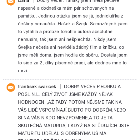
|
Dana
Dobrý večer. Taháky jsem měla pečlivě
napsané a dodneška mám pár schovanych na
památku. Jedinou otázku jsem se já, jednickářka z
češtiny nenaučila- Hašek a Švejk. Samozřejmě jsem
to vytáhla a protože tohohle autora absolutně
nemusím, tak jsem ani nešplechtla. Nikdy jsem
Švejka nečetla ani neviděla žádný film a knížku, co
jsme měli doma, jsem hodila do sběru. Dostala jsem
to sice za 2, díky písemné práci, ale dodnes mne to
mrzí.
|
frantisek svaricek
DOBRÝ VEČÉR P.BORKU A
POSL.N.L. CELÝ ŽIVOT JSME KAŽDÝ NĚJAK
HODNOCENI ,AŽ TADY POTOM NÉJSME,TAK NA
VÁS LIDÉ VSPOMÍNAJÍ,BUDTO PO DOBRÉM,NEBO
SI NA VÁS NIKDO NEVZPOMENE,A TO JE TA
SKUTEČNÁ MATURITA, I KDYŽ NA STŮDUJÍCH JSTE
MATURITU UDĚLÁL S ODŘENÝMA UŠIMA.