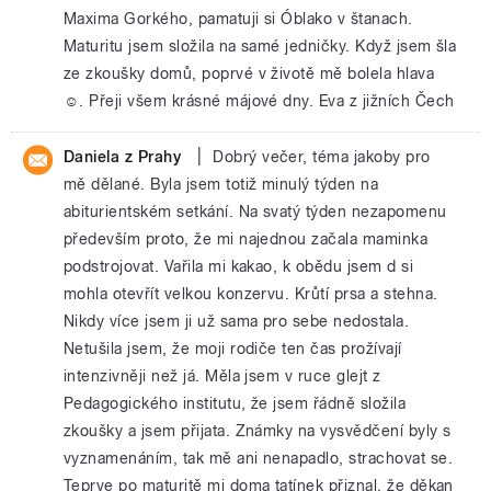
Maxima Gorkého, pamatuji si Óblako v štanach.
Maturitu jsem složila na samé jedničky. Když jsem šla
ze zkoušky domů, poprvé v životě mě bolela hlava
☺. Přeji všem krásné májové dny. Eva z jižních Čech
|
Daniela z Prahy
Dobrý večer, téma jakoby pro
mě dělané. Byla jsem totiž minulý týden na
abiturientském setkání. Na svatý týden nezapomenu
především proto, že mi najednou začala maminka
podstrojovat. Vařila mi kakao, k obědu jsem d si
mohla otevřít velkou konzervu. Krůtí prsa a stehna.
Nikdy více jsem ji už sama pro sebe nedostala.
Netušila jsem, že moji rodiče ten čas prožívají
intenzivněji než já. Měla jsem v ruce glejt z
Pedagogického institutu, že jsem řádně složila
zkoušky a jsem přijata. Známky na vysvědčení byly s
vyznamenáním, tak mě ani nenapadlo, strachovat se.
Teprve po maturitě mi doma tatínek přiznal, že děkan