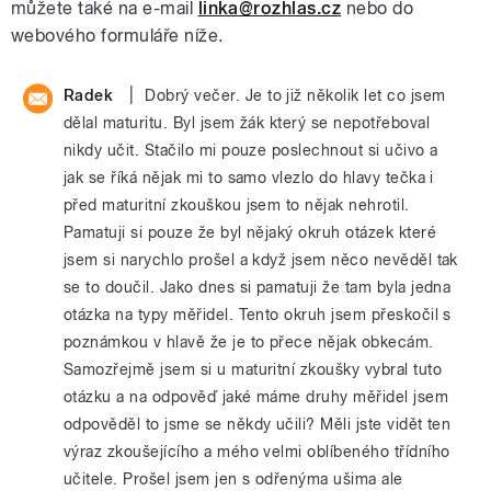
můžete také na e-mail
linka@rozhlas.cz
nebo do
webového formuláře níže.
|
Radek
Dobrý večer. Je to již několik let co jsem
dělal maturitu. Byl jsem žák který se nepotřeboval
nikdy učit. Stačilo mi pouze poslechnout si učivo a
jak se říká nějak mi to samo vlezlo do hlavy tečka i
před maturitní zkouškou jsem to nějak nehrotil.
Pamatuji si pouze že byl nějaký okruh otázek které
jsem si narychlo prošel a když jsem něco nevěděl tak
se to doučil. Jako dnes si pamatuji že tam byla jedna
otázka na typy měřidel. Tento okruh jsem přeskočil s
poznámkou v hlavě že je to přece nějak obkecám.
Samozřejmě jsem si u maturitní zkoušky vybral tuto
otázku a na odpověď jaké máme druhy měřidel jsem
odpověděl to jsme se někdy učili? Měli jste vidět ten
výraz zkoušejícího a mého velmi oblíbeného třídního
učitele. Prošel jsem jen s odřenýma ušima ale