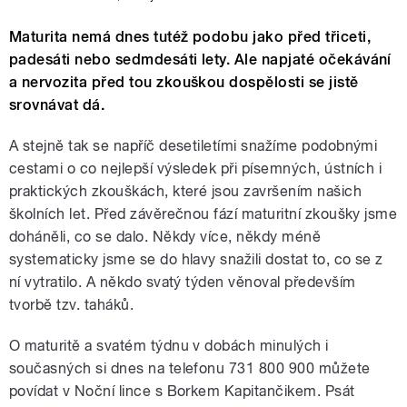
Maturita nemá dnes tutéž podobu jako před třiceti,
padesáti nebo sedmdesáti lety. Ale napjaté očekávání
a nervozita před tou zkouškou dospělosti se jistě
srovnávat dá.
A stejně tak se napříč desetiletími snažíme podobnými
cestami o co nejlepší výsledek při písemných, ústních i
praktických zkouškách, které jsou završením našich
školních let. Před závěrečnou fází maturitní zkoušky jsme
doháněli, co se dalo. Někdy více, někdy méně
systematicky jsme se do hlavy snažili dostat to, co se z
ní vytratilo. A někdo svatý týden věnoval především
tvorbě tzv. taháků.
O maturitě a svatém týdnu v dobách minulých i
současných si dnes na telefonu 731 800 900 můžete
povídat v Noční lince s Borkem Kapitančikem. Psát