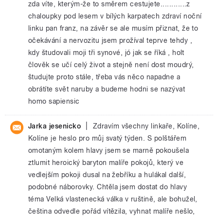
zda víte, kterým-že to směrem cestujete............z
chaloupky pod lesem v bílých karpatech zdraví noční
linku pan franz, na závěr se ale musím přiznat, že to
očekávání a nervozitu jsem prožíval teprve tehdy ,
kdy študovali moji tři synové, jó jak se říká , holt
člověk se učí celý život a stejně není dost moudrý,
študujte proto stále, třeba vás něco napadne a
obrátíte svět naruby a budeme hodni se nazývat
homo sapiensic
|
Jarka jesenicko
Zdravím všechny linkaře, Kolíne,
Kolíne je heslo pro můj svatý týden. S polštářem
omotaným kolem hlavy jsem se marně pokoušela
ztlumit heroický baryton malíře pokojů, který ve
vedlejším pokoji dusal na žebříku a hulákal další,
podobné náborovky. Chtěla jsem dostat do hlavy
téma Velká vlastenecká válka v ruštině, ale bohužel,
čeština odvedle pořád vítězila, vyhnat malíře nešlo,