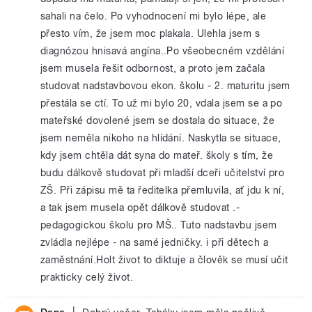
sahali na čelo. Po vyhodnocení mi bylo lépe, ale
přesto vím, že jsem moc plakala. Ulehla jsem s
diagnózou hnisavá angína..Po všeobecném vzdělání
jsem musela řešit odbornost, a proto jem začala
studovat nadstavbovou ekon. školu - 2. maturitu jsem
přestála se ctí. To už mi bylo 20, vdala jsem se a po
mateřské dovolené jsem se dostala do situace, že
jsem neměla nikoho na hlídání. Naskytla se situace,
kdy jsem chtěla dát syna do mateř. školy s tím, že
budu dálkově studovat při mladší dceři učitelství pro
ZŠ. Při zápisu mě ta ředitelka přemluvila, ať jdu k ní,
a tak jsem musela opět dálkově studovat .-
pedagogickou školu pro MŠ.. Tuto nadstavbu jsem
zvládla nejlépe - na samé jedničky. i při dětech a
zaměstnání.Holt život to diktuje a člověk se musí učit
prakticky celý život.