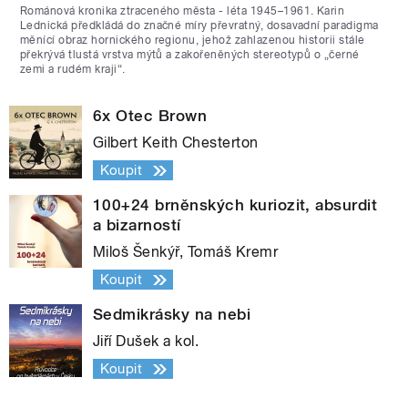
Románová kronika ztraceného města - léta 1945–1961. Karin
Lednická předkládá do značné míry převratný, dosavadní paradigma
měnící obraz hornického regionu, jehož zahlazenou historii stále
překrývá tlustá vrstva mýtů a zakořeněných stereotypů o „černé
zemi a rudém kraji“.
6x Otec Brown
Gilbert Keith Chesterton
Koupit
100+24 brněnských kuriozit, absurdit
a bizarností
Miloš Šenkýř, Tomáš Kremr
Koupit
Sedmikrásky na nebi
Jiří Dušek a kol.
Koupit