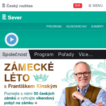
Přejít k hlavnímu obsahu
MENU
ŽIVĚ
PROGRAM
AUDIOARCHIV
KAMERY
Společnost
Program
Pořady
Více
…