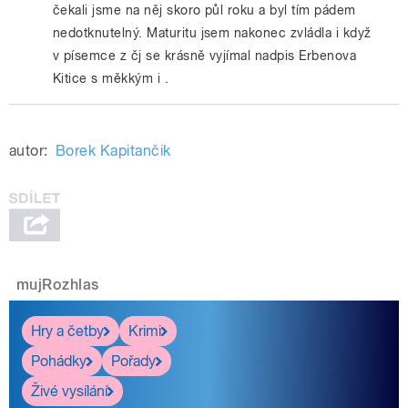
čekali jsme na něj skoro půl roku a byl tím pádem
nedotknutelný. Maturitu jsem nakonec zvládla i když
v písemce z čj se krásně vyjímal nadpis Erbenova
Kitice s měkkým i .
autor:
Borek Kapitančik
mujRozhlas
Hry a četby
Krimi
Pohádky
Pořady
Živé vysílání