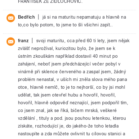
FRANTISEK ZE ŽIDLOCHOVIC.
|
Bedřich
já si na maturitu nepamatuju a hlavně na
to,co bylo potom, to jsme to šli všichni zapít..
|
franz
svoji maturitu, cca před 60 ti lety, jsem nějak
zvlášť neprožíval, kuriozitou bylo, že jsem se k
ústním zkouškám například dostavil 40 minut po
zahájení, neboť jsem předcházející večer pobyl v
vinárně při sklence červeného a zaspal jsem, žádný
problém nenastal, v uších mi zněla slova mého pana
otce, hlavně nemlč, to je to nejhorší, co by jsi mohl
udělat, tak jsem otevřel hubu a hovořil, hovořil,
hovořil, hlavně odpověď neznající, jsem podpořil tím,
co jsem znal, jak se říká, bičem mrská, veškeré
vzdělání , tituly a pod. jsou pouhou letenkou, kterou
získáte, rozhodující je, do jakého-že toho letadla
nastoupíte a zda můžete ovlivnit tu cílovou stanici a