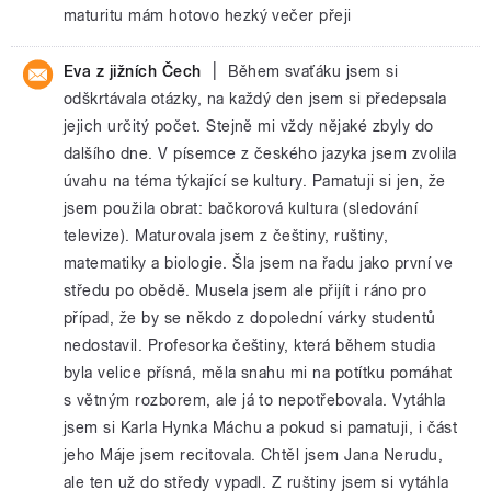
maturitu mám hotovo hezký večer přeji
|
Eva z jižních Čech
Během svaťáku jsem si
odškrtávala otázky, na každý den jsem si předepsala
jejich určitý počet. Stejně mi vždy nějaké zbyly do
dalšího dne. V písemce z českého jazyka jsem zvolila
úvahu na téma týkající se kultury. Pamatuji si jen, že
jsem použila obrat: bačkorová kultura (sledování
televize). Maturovala jsem z češtiny, ruštiny,
matematiky a biologie. Šla jsem na řadu jako první ve
středu po obědě. Musela jsem ale přijít i ráno pro
případ, že by se někdo z dopolední várky studentů
nedostavil. Profesorka češtiny, která během studia
byla velice přísná, měla snahu mi na potítku pomáhat
s větným rozborem, ale já to nepotřebovala. Vytáhla
jsem si Karla Hynka Máchu a pokud si pamatuji, i část
jeho Máje jsem recitovala. Chtěl jsem Jana Nerudu,
ale ten už do středy vypadl. Z ruštiny jsem si vytáhla