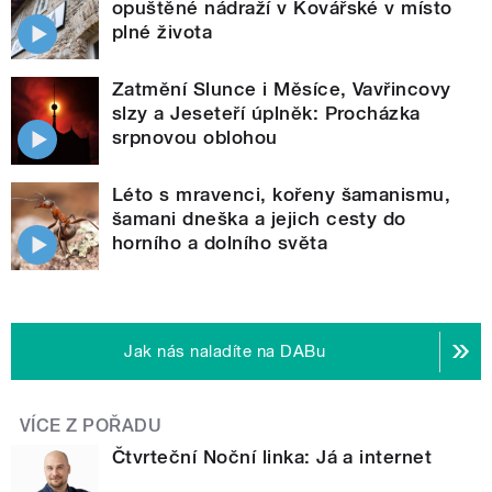
opuštěné nádraží v Kovářské v místo
plné života
Zatmění Slunce i Měsíce, Vavřincovy
slzy a Jeseteří úplněk: Procházka
srpnovou oblohou
Léto s mravenci, kořeny šamanismu,
šamani dneška a jejich cesty do
horního a dolního světa
Jak nás naladíte na DABu
VÍCE Z POŘADU
Čtvrteční Noční linka: Já a internet