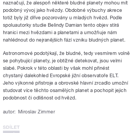
naznačují, že alespoň některé bludné planety mohou mít
podobný vývoj jako hvězdy. Obdobné výbuchy akrece
totiž byly již dříve pozorovány u mladých hvězd. Podle
spoluautorky studie Belindy Damian tento objev stírá
hranici mezi hvězdami a planetami a umožňuje nám
nahlédnout do nejranějších fází vzniku bludných planet.
Astronomové podotýkají, že bludné, tedy vesmírem volně
se pohybující planety, je obtížné detekovat, jsou velmi
slabé. Pokrok v této oblasti by však mohl přinést
chystaný dalekohled Evropské jižní observatoře ELT.
Jeho výkonné přístroje a obrovské hlavní zrcadlo umožní
studovat více těchto osamělých planet a pochopit jejich
podobnost či odlišnost od hvězd.
autor:
Miroslav Zimmer