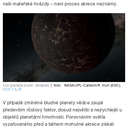
naší mateřské hvězdy – není proces akrece neznámý.
Cizí planeta (ilustr. obrázek)
|
foto:
NASA/JPL-Caltech/R. Hurt (SSC)
,
CC0 1.0
,
©
V případě zmíněné bludné planety vědce zaujal
především růstový faktor, dosud největší a nejrychlejší u
objektů planetární hmotnosti. Porovnáním světla
vyzařovaného před a během mohutné akrece získali