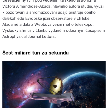
Desetičlenný tým pod vedením italského astronoma
Victora Almendrose-Abada, hlavního autora studie, využil
k pozorování a shromažďování údajů přístroje obřího
dalekohledu Evropské jižní observatoře v chilské
Atacamě a data z Webbova vesmírného teleskopu.
Výsledky shrnují v článku vydaném odborným časopisem
Astrophysical Journal Letters.
Šest miliard tun za sekundu