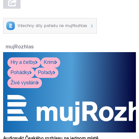
Všechny díly pořadu na mujRozhlas
mujRozhlas
Hry a četby
Krimi
Pohádky
Pořady
Živé vysílání
Audiosvět Českého rozhlasu na jednom místě