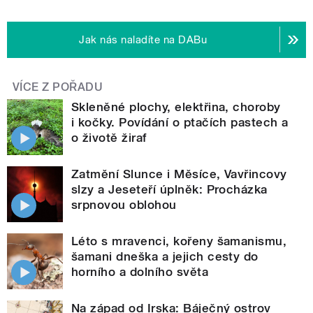
Jak nás naladíte na DABu
VÍCE Z POŘADU
Skleněné plochy, elektřina, choroby
i kočky. Povídání o ptačích pastech a
o životě žiraf
Zatmění Slunce i Měsíce, Vavřincovy
slzy a Jeseteří úplněk: Procházka
srpnovou oblohou
Léto s mravenci, kořeny šamanismu,
šamani dneška a jejich cesty do
horního a dolního světa
Na západ od Irska: Báječný ostrov