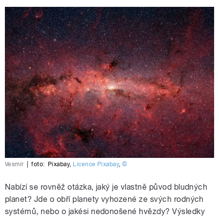
Vesmír
|
foto:
Pixabay
,
Licence Pixabay
,
©
Nabízí se rovněž otázka, jaký je vlastně původ bludných
planet? Jde o obří planety vyhozené ze svých rodných
systémů, nebo o jakési nedonošené hvězdy? Výsledky