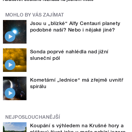
MOHLO BY VÁS ZAJÍMAT
Jsou u „blízké“ Alfy Centauri planety
podobné naší? Nebo i nějaké jiné?
Sonda poprvé nahlédla nad jižní
sluneční pól
Kometární „lednice“ má zřejmě uvnitř
spirálu
NEJPOSLOUCHANĚJŠÍ
Koupání s výhledem na Krušné hory a
plážový život jako u moře nabízí jezero