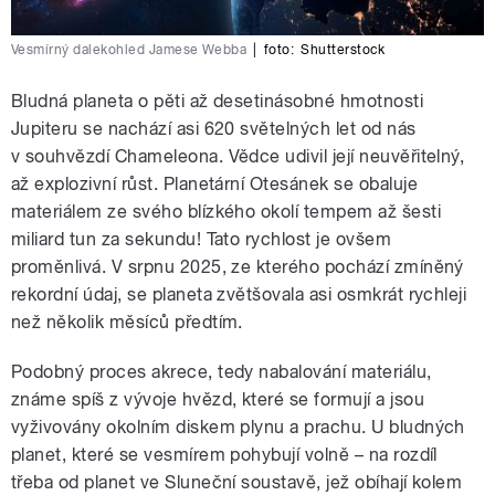
Vesmírný dalekohled Jamese Webba
|
foto:
Shutterstock
Bludná planeta o pěti až desetinásobné hmotnosti
Jupiteru se nachází asi 620 světelných let od nás
v souhvězdí Chameleona. Vědce udivil její neuvěřitelný,
až explozivní růst. Planetární Otesánek se obaluje
materiálem ze svého blízkého okolí tempem až šesti
miliard tun za sekundu! Tato rychlost je ovšem
proměnlivá. V srpnu 2025, ze kterého pochází zmíněný
rekordní údaj, se planeta zvětšovala asi osmkrát rychleji
než několik měsíců předtím.
Podobný proces akrece, tedy nabalování materiálu,
známe spíš z vývoje hvězd, které se formují a jsou
vyživovány okolním diskem plynu a prachu. U bludných
planet, které se vesmírem pohybují volně – na rozdíl
třeba od planet ve Sluneční soustavě, jež obíhají kolem