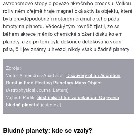
astronomové stopy o povaze akrečního procesu. Velkou
roli v něm zřejmě hraje magnetická aktivita objektu, která
byla pravděpodobně i motorem dramatického pádu
hmoty na planetu. Vědecký tým rovněž zjistil, že se
během akrece měnilo chemické složení disku kolem
planety, a že při tom byla dokonce detekována vodní
pára, čili jev známý u hvězd, nikdy však u žádné planety.
Zdroje:
Victor Almendros-Abad at al:
Discovery of an Accretion
Burst in Free-Floating Planetary-Mass Object
(Astrophysical Journal Letters)
Vojtěch Partík:
Šest miliard tun za sekundu! Objevena
bludná planeta!
(astro.cz )
Bludné planety: kde se vzaly?