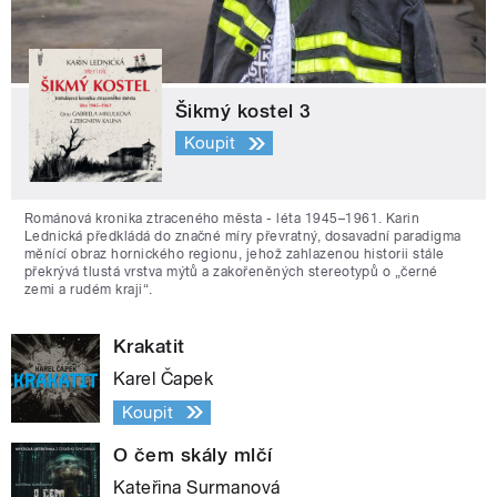
Šikmý kostel 3
Koupit
Románová kronika ztraceného města - léta 1945–1961. Karin
Lednická předkládá do značné míry převratný, dosavadní paradigma
měnící obraz hornického regionu, jehož zahlazenou historii stále
překrývá tlustá vrstva mýtů a zakořeněných stereotypů o „černé
zemi a rudém kraji“.
Krakatit
Karel Čapek
Koupit
O čem skály mlčí
Kateřina Surmanová