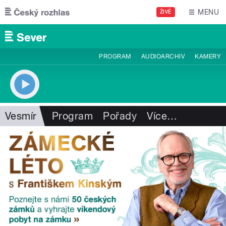
Přejít k hlavnímu obsahu
MENU
ŽIVĚ
PROGRAM
AUDIOARCHIV
KAMERY
Vesmír
Program
Pořady
Více
…