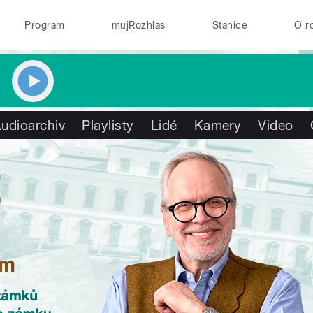
Program
mujRozhlas
Stanice
O r
udioarchiv
Playlisty
Lidé
Kamery
Video