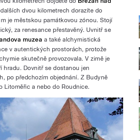
 dvou kilometrech dojdete do
Břežan nad
po dalších dvou kilometrech dorazíte do
trum je městskou památkovou zónou. Stojí
ický, za renesance přestavěný. Uvnitř se
andova muzea
a také alchymistická
once v autentických prostorách, protože
alchymie skutečně provozovala. V zimě je
í hradu. Dovnitř se dostanou jen
ech, po předchozím objednání. Z Budyně
o Litoměřic a nebo do Roudnice.