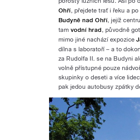
porosty lužních lesů. Asi po
Ohří
, přejdete trať i řeku a 
Budyně nad Ohří
, jejíž cen
tam
vodní hrad
, původně got
mimo jiné nachází expozice
J
dílna s laboratoří – a to dok
za Rudolfa II. se na Budyni 
volně přístupné pouze nádvoř
skupinky o deseti a více lid
pak jedou autobusy zpátky d