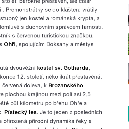
 století barokně přestavěn, ale císař
il. Premonstrátky se do kláštera vrátily
řístupný jen kostel a románská krypta, a
 domluvě s duchovním správcem farnosti.
stník s červenou turistickou značkou,
es
Ohři
, spojujícím Doksany a městys
outá dvouvěžní
kostel sv. Gotharda
,
nce 12. století, několikrát přestavěná.
 červená doleva, k
Brozanského
te plochou krajinou mezi poli asi 2,5
ještě půl kilometru po břehu Ohře a
ci
Pístecký les
. Je to jeden z posledních
 přirozená přírodní dynamika řeky a