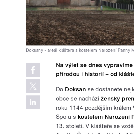
Doksany - areál kláštera s kostelem Narození Panny 
Na výlet se dnes vypravíme 
přírodou i historií – od klá
Do
Doksan
se dostanete nejl
obce se nachází
ženský prem
roku 1144 pozdějším králem V
Spolu s
kostelem Narození 
13. století. V klášteře se vzd