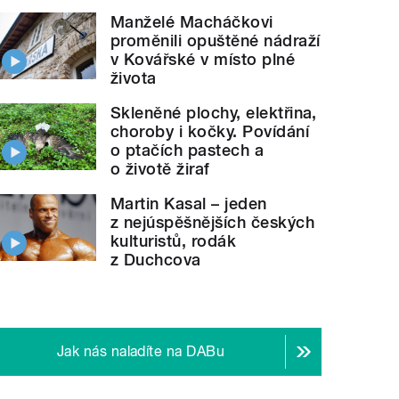
Manželé Macháčkovi
proměnili opuštěné nádraží
v Kovářské v místo plné
života
Skleněné plochy, elektřina,
choroby i kočky. Povídání
o ptačích pastech a
o životě žiraf
Martin Kasal – jeden
z nejúspěšnějších českých
kulturistů, rodák
z Duchcova
Jak nás naladíte na DABu