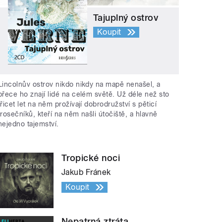
Tajuplný ostrov
Koupit
 Pístecký
les
" style="">
Z Doksan do Budyně přes Pís
Lincolnův ostrov nikdo nikdy na mapě nenašel, a
přece ho znají lidé na celém světě. Už déle než sto
třicet let na něm prožívají dobrodružství s pěticí
trosečníků, kteří na něm našli útočiště, a hlavně
nejedno tajemství.
Tropické noci
Jakub Fránek
Koupit
Nepatrná ztráta