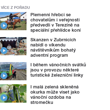
VÍCE Z POŘADU
Plemenní hřebci se
chovatelům i veřejnosti
předvedli v Terezíně na
speciální přehlídce koní
Skanzen v Zubrnicích
nabídl o víkendu
návštěvníkům bohatý
adventní program
I během vánočních svátků
jsou v provozu některé
turistické železniční linky
I malá zelená skleněná
okurka může viset jako
vánoční ozdoba na
stromečku