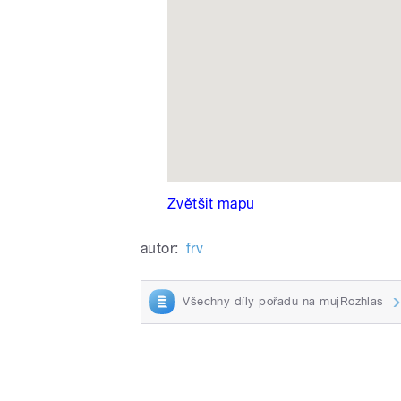
pause
Zvětšit mapu
autor:
frv
Všechny díly pořadu na mujRozhlas