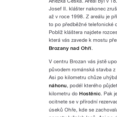
Anežka Česká. Areál byl v 18.
Josef II. klášter nakonec zruš
až v roce 1998. Z areálu je p
to po předběžné telefonické
Poblíž kláštera najdete rozce
která vás zavede k mostu př
Brozany nad Ohří
.
V centru Brozan vás jistě up
původem románská stavba z ko
Asi po kilometru chůze uhýbá
náhonu
, podél kterého půjde
kilometru do
Hostěnic
. Pak 
ocitnete se v přírodní rezerva
úseků Ohře, kde se zachovala