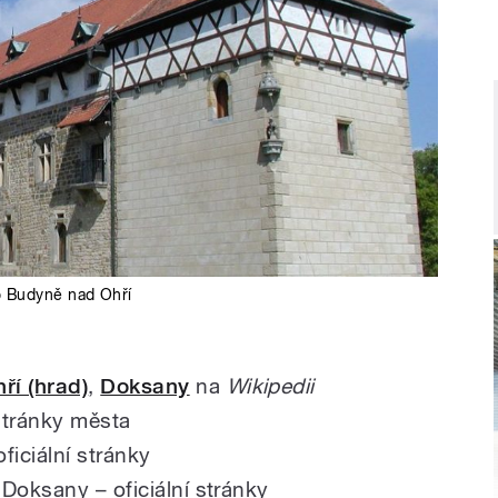
o Budyně nad Ohří
ří (hrad)
,
Doksany
na
Wikipedii
 stránky města
ficiální stránky
Doksany – oficiální stránky