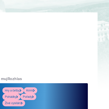
mujRozhlas
Hry a četby
Krimi
Pohádky
Pořady
Živé vysílání