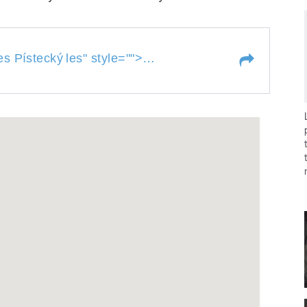
Z Doksan do Budyně přes
s Pístecký
les
" style="">
přes Pístecký
les