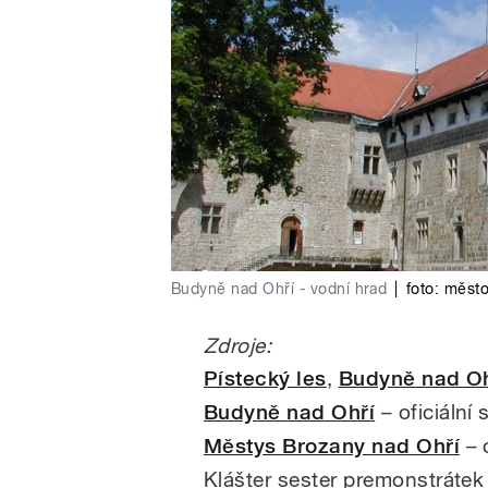
Budyně nad Ohří - vodní hrad
|
foto: měst
Zdroje:
Pístecký les
,
Budyně nad Oh
Budyně nad Ohří
– oficiální
Městys Brozany nad Ohří
– o
Klášter sester premonstrátek 