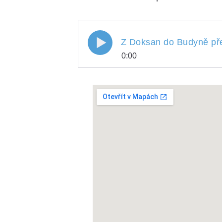
Z Doksan do Budyně pře
0:00
Z Doksan do Budyně 
Play
/