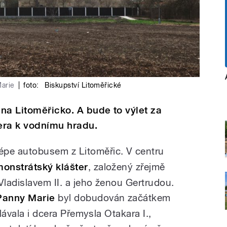
Marie
|
foto:
Biskupství Litoměřické
na Litoměřicko. A bude to výlet za
štera k vodnímu hradu.
épe autobusem z Litoměřic. V centru
onstrátský klášter
, založený zřejmě
ladislavem II. a jeho ženou Gertrudou.
Panny Marie
byl dobudován začátkem
ělávala i dcera Přemysla Otakara I.,