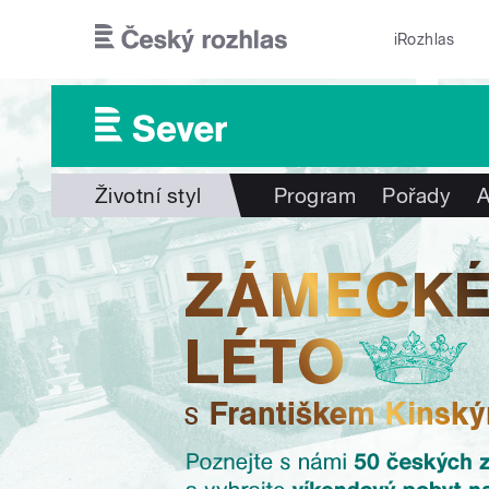
Přejít k hlavnímu obsahu
iRozhlas
Životní styl
Program
Pořady
A