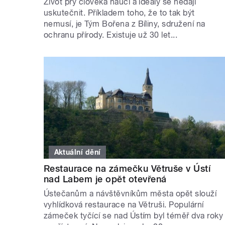
Život prý člověka naučí a ideály se nedají
uskutečnit. Příkladem toho, že to tak být
nemusí, je Tým Bořena z Bíliny, sdružení na
ochranu přírody. Existuje už 30 let...
Aktuální dění
Restaurace na zámečku Větruše v Ústí
nad Labem je opět otevřená
Ústečanům a návštěvníkům města opět slouží
vyhlídková restaurace na Větruši. Populární
zámeček tyčící se nad Ústím byl téměř dva roky