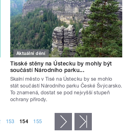
Aktuální dění
Tisské stěny na Ústecku by mohly být
součástí Národního parku...
Skalní město v Tisé na Ústecku by se mohlo
stát součástí Národního parku České Švýcarsko.
To znamená, dostat se pod nejvyšší stupeň
ochrany přírody.
2
153
154
155
následující ›
poslední »