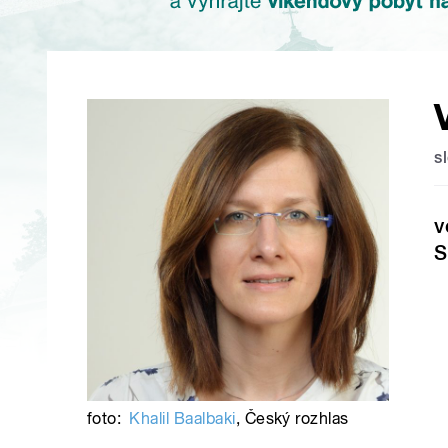
s
v
S
foto:
Khalil Baalbaki
,
Český rozhlas