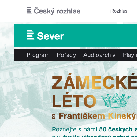
Přejít k hlavnímu obsahu
iRozhlas
Program
Pořady
Audioarchiv
Playl