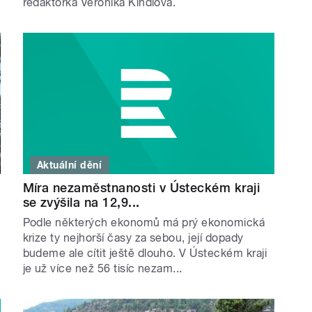
redaktorka Veronika Kindlová.
Aktuální dění
Míra nezaměstnanosti v Ústeckém kraji
se zvýšila na 12,9...
Podle některých ekonomů má prý ekonomická
krize ty nejhorší časy za sebou, její dopady
budeme ale cítit ještě dlouho. V Ústeckém kraji
je už více než 56 tisíc nezam...