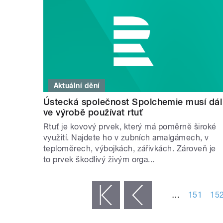
Aktuální dění
Ústecká společnost Spolchemie musí dál
ve výrobě používat rtuť
Rtuť je kovový prvek, který má poměrně široké
využití. Najdete ho v zubních amalgámech, v
teploměrech, výbojkách, zářivkách. Zároveň je
to prvek škodlivý živým orga...
STRÁNKY
…
151
15
« první
‹ předchozí