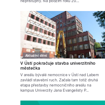
nepřístupný. Na podzim roku 20...
Aktuální dění
V Ústí pokračuje stavba univerzitního
městečka
V areálu bývalé nemocnice v Ústí nad Labem
zavládl stavební ruch. Začala tam totiž druhá
etapa přestavby nemocničního areálu na
kampus Univerzity Jana Evangelisty P...