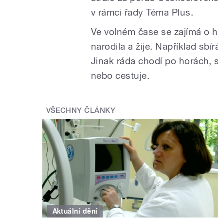
v rámci řady Téma Plus.
Ve volném čase se zajímá o h
narodila a žije. Například sb
Jinak ráda chodí po horách, sp
nebo cestuje.
VŠECHNY ČLÁNKY
Aktuální dění