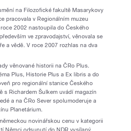
 umění na Filozofické fakultě Masarykovy
tce pracovala v Regionálním muzeu
V roce 2002 nastoupila do Českého
 především ve zpravodajství, věnovala se
uře a vědě. V roce 2007 rozhlas na dva
dy věnované historii na ČRo Plus.
éma Plus, Historie Plus a Ex libris a do
oveň pro regionální stanice Českého
čně s Richardem Šulkem uvádí magazín
dé a na ČRo Sever spolumoderuje a
ínu Planetárium.
německou novinářskou cenu v kategorii
tí Němci odsunutí do NDR vysílaný