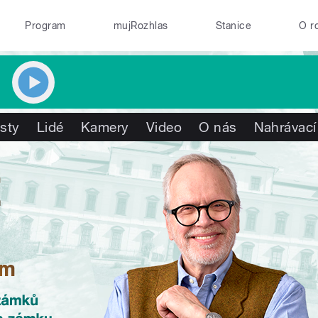
Program
mujRozhlas
Stanice
O r
isty
Lidé
Kamery
Video
O nás
Nahrávací