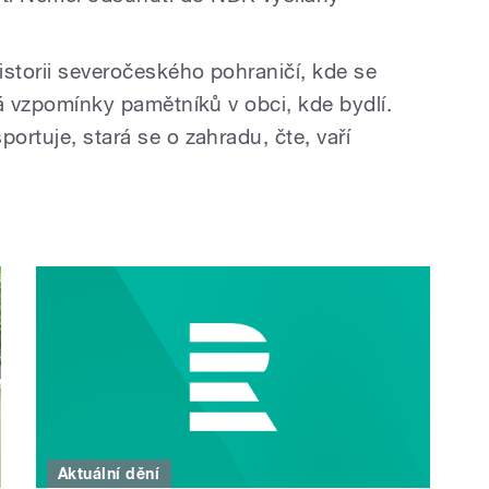
istorii severočeského pohraničí, kde se
írá vzpomínky pamětníků v obci, kde bydlí.
ortuje, stará se o zahradu, čte, vaří
Aktuální dění