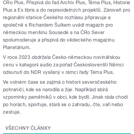
ČRo Plus. Přispívá do řad Archiv Plus, Téma Plus, Historie
Plus a Ex libris a do nepravidelných projektů. Zároveň pro
regionální stanice Českého rozhlasu připravuje a
společně s Richardem Šulkem uvádí magazín pro
německou menšinu Sousedé a na ČRo Sever
spolumoderuje a přispívá do vědeckého magazínu
Planetárium.
V roce 2023 obdržela Česko-německou novinářskou
cenu v kategorii audio za pořad Českoslovenští Němci
odsunutí do NDR vysílaný v rámci řady Téma Plus.
Ve volném čase se zajímá o historii severočeského
pohraničí, kde se narodila a žije. Například sbírá
vzpomínky pamětníků v obci, kde bydlí. Jinak ráda chodí
po horách, sportuje, stará se o zahradu, čte, vaří nebo
cestuje.
VŠECHNY ČLÁNKY