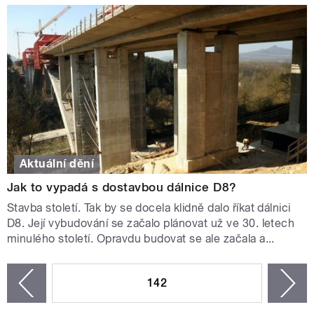
Aktuální dění
Jak to vypadá s dostavbou dálnice D8?
Stavba století. Tak by se docela klidně dalo říkat dálnici
D8. Její vybudování se začalo plánovat už ve 30. letech
minulého století. Opravdu budovat se ale začala a...
STRÁNKY
142
n
zí