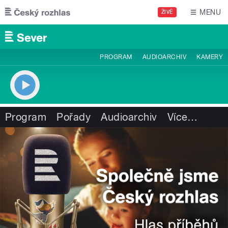
Přejít k hlavnímu obsahu
MENU
ŽIVĚ
PROGRAM
AUDIOARCHIV
KAMERY
Program
Pořady
Audioarchiv
Více
…