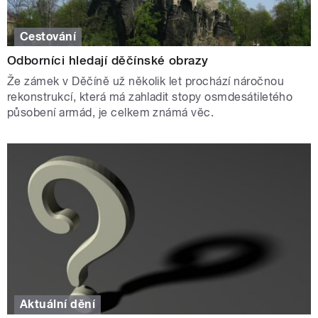
Cestování
Odborníci hledají děčínské obrazy
Že zámek v Děčíně už několik let prochází náročnou
rekonstrukcí, která má zahladit stopy osmdesátiletého
působení armád, je celkem známá věc.
Aktuální dění