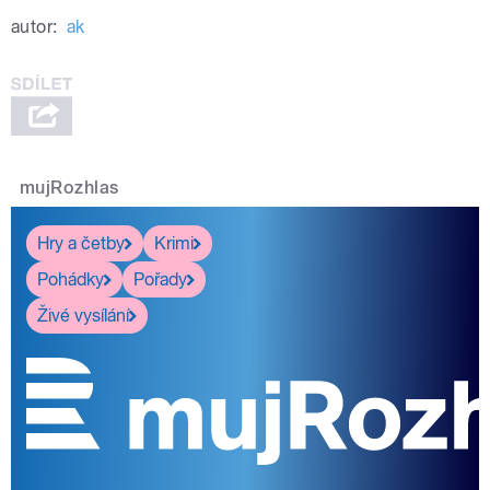
autor:
ak
mujRozhlas
Hry a četby
Krimi
Pohádky
Pořady
Živé vysílání