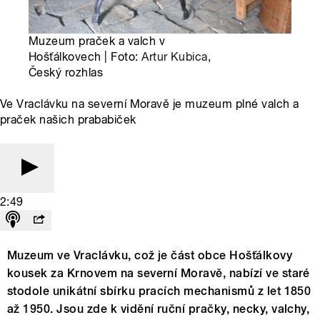
Muzeum praček a valch v
Hošťálkovech | Foto:
Artur Kubica
,
Český rozhlas
Ve Vraclávku na severní Moravě je muzeum plné valch a
praček našich prababiček
2:49
Muzeum ve Vraclávku, což je část obce Hošťálkovy
kousek za Krnovem na severní Moravě, nabízí ve staré
stodole unikátní sbírku pracích mechanismů z let 1850
až 1950. Jsou zde k vidění ruční pračky, necky, valchy,