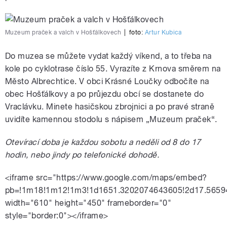
Muzeum praček a valch v Hošťálkovech
|
foto:
Artur Kubica
Do muzea se můžete vydat každý víkend, a to třeba na
kole po cyklotrase číslo 55. Vyrazíte z Krnova směrem na
Město Albrechtice. V obci Krásné Loučky odbočíte na
obec Hošťálkovy a po průjezdu obcí se dostanete do
Vraclávku. Minete hasičskou zbrojnici a po pravé straně
uvidíte kamennou stodolu s nápisem „Muzeum praček“.
Otevírací doba je každou sobotu a neděli od 8 do 17
hodin, nebo jindy po telefonické dohodě.
<iframe src="https://www.google.com/maps/embed?
pb=!1m18!1m12!1m3!1d1651.3202074643605!2d17.5659
width="610" height="450" frameborder="0"
style="border:0"></iframe>