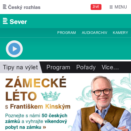
Přejít k hlavnímu obsahu
MENU
ŽIVĚ
PROGRAM
AUDIOARCHIV
KAMERY
Tipy na výlet
Program
Pořady
Více
…