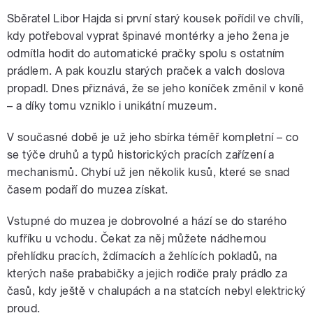
Sběratel Libor Hajda si první starý kousek pořídil ve chvíli,
kdy potřeboval vyprat špinavé montérky a jeho žena je
odmítla hodit do automatické pračky spolu s ostatním
prádlem. A pak kouzlu starých praček a valch doslova
propadl. Dnes přiznává, že se jeho koníček změnil v koně
– a díky tomu vzniklo i unikátní muzeum.
V současné době je už jeho sbírka téměř kompletní – co
se týče druhů a typů historických pracích zařízení a
mechanismů. Chybí už jen několik kusů, které se snad
časem podaří do muzea získat.
Vstupné do muzea je dobrovolné a hází se do starého
kufříku u vchodu. Čekat za něj můžete nádhernou
přehlídku pracích, ždímacích a žehlících pokladů, na
kterých naše prababičky a jejich rodiče praly prádlo za
časů, kdy ještě v chalupách a na statcích nebyl elektrický
proud.