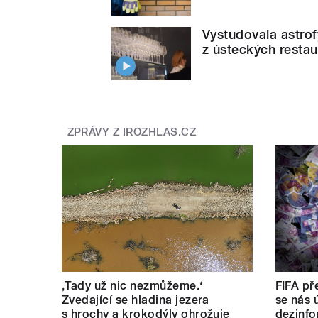
Vystudovala astrof
z ústeckých restau
ZPRÁVY Z IROZHLAS.CZ
‚Tady už nic nezmůžeme.‘
FIFA pře
Zvedající se hladina jezera
se nás ú
s hrochy a krokodýly ohrožuje
dezinfo