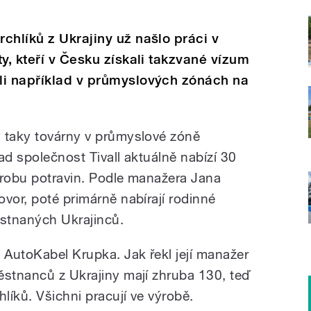
chlíků z Ukrajiny už našlo práci v
y, kteří v Česku získali takzvané vízum
li například v průmyslových zónách na
 taky továrny v průmyslové zóně
ad společnost Tivall aktuálně nabízí 30
ýrobu potravin. Podle manažera Jana
vor, poté primárně nabírají rodinné
stnaných Ukrajinců.
 AutoKabel Krupka. Jak řekl její manažer
ěstnanců z Ukrajiny mají zhruba 130, teď
hlíků. Všichni pracují ve výrobě.