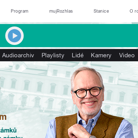
Program
mujRozhlas
Stanice
O r
Audioarchiv
Playlisty
Lidé
Kamery
Video