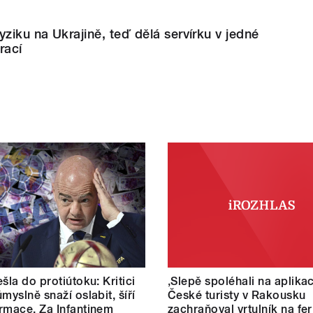
yziku na Ukrajině, teď dělá servírku v jedné
rací
šla do protiútoku: Kritici
‚Slepě spoléhali na aplikac
myslně snaží oslabit, šíří
České turisty v Rakousku
rmace. Za Infantinem
zachraňoval vrtulník na fer