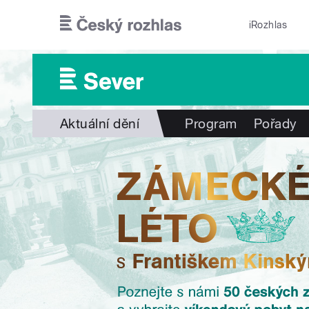
Přejít k hlavnímu obsahu
iRozhlas
Aktuální dění
Program
Pořady