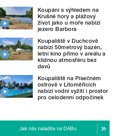
Koupání s výhledem na
Krušné hory a plážový
život jako u moře nabízí
jezero Barbora
Koupaliště v Duchcově
nabízí 50metrový bazén,
letní kino přímo v areálu a
klidnou atmosféru bez
davů
Koupaliště na Písečném
ostrově v Litoměřicích
nabízí vodní vyžití i prostor
pro celodenní odpočinek
Jak nás naladíte na DABu