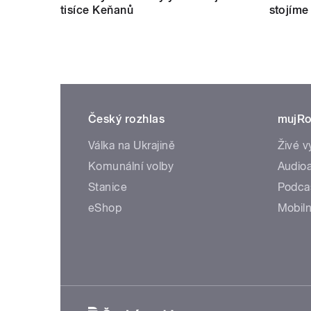
tisíce Keňanů
stojíme
Český rozhlas
mujRo
Válka na Ukrajině
Živé v
Komunální volby
Audioa
Stanice
Podca
eShop
Mobiln