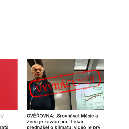
i.‘
OVĚŘOVNA: ‚Srovnávat Měsíc a
Zemi je zavádějící.‘ Lékař
ratě
přednášel o klimatu, video je prý