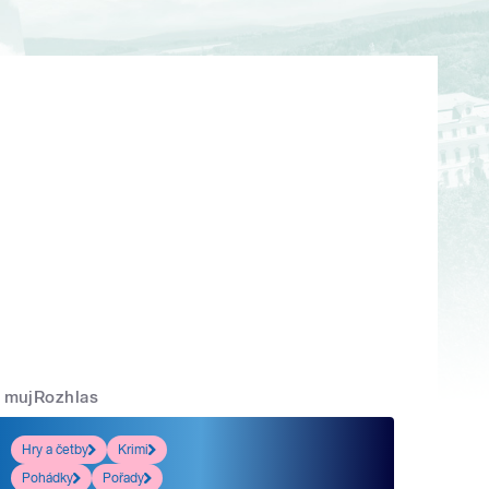
mujRozhlas
Hry a četby
Krimi
Pohádky
Pořady