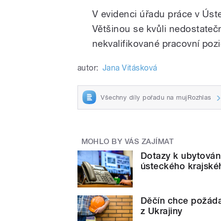
V evidenci úřadu práce v Úst
Většinou se kvůli nedostatečn
nekvalifikované pracovní pozi
autor:
Jana Vitásková
Všechny díly pořadu na mujRozhlas
MOHLO BY VÁS ZAJÍMAT
Dotazy k ubytování
ústeckého krajské
Děčín chce požádat
z Ukrajiny