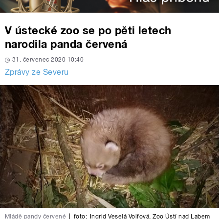
V ústecké zoo se po pěti letech
narodila panda červená
31. červenec 2020 10:40
Zprávy ze Severu
Mládě pandy červené
|
foto:
Ingrid Veselá Volfová
,
Zoo Ústí nad Labem