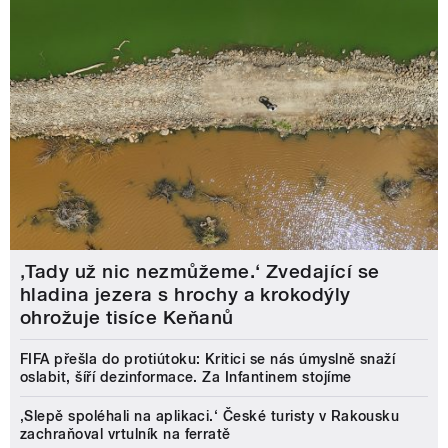
‚Tady už nic nezmůžeme.‘ Zvedající se
hladina jezera s hrochy a krokodýly
ohrožuje tisíce Keňanů
FIFA přešla do protiútoku: Kritici se nás úmyslně snaží
oslabit, šíří dezinformace. Za Infantinem stojíme
‚Slepě spoléhali na aplikaci.‘ České turisty v Rakousku
zachraňoval vrtulník na ferratě