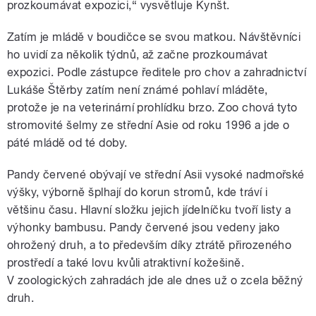
prozkoumávat expozici,“ vysvětluje Kynšt.
Zatím je mládě v boudičce se svou matkou. Návštěvníci
ho uvidí za několik týdnů, až začne prozkoumávat
expozici. Podle zástupce ředitele pro chov a zahradnictví
Lukáše Štěrby zatím není známé pohlaví mláděte,
protože je na veterinární prohlídku brzo. Zoo chová tyto
stromovité šelmy ze střední Asie od roku 1996 a jde o
páté mládě od té doby.
Pandy červené obývají ve střední Asii vysoké nadmořské
výšky, výborně šplhají do korun stromů, kde tráví i
většinu času. Hlavní složku jejich jídelníčku tvoří listy a
výhonky bambusu. Pandy červené jsou vedeny jako
ohrožený druh, a to především díky ztrátě přirozeného
prostředí a také lovu kvůli atraktivní kožešině.
V zoologických zahradách jde ale dnes už o zcela běžný
druh.