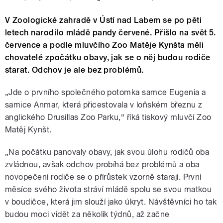
V Zoologické zahradě v Ústí nad Labem se po pěti
letech narodilo mládě pandy červené. Přišlo na svět 5.
července a podle mluvčího Zoo Matěje Kynšta měli
chovatelé zpočátku obavy, jak se o něj budou rodiče
starat. Odchov je ale bez problémů.
„Jde o prvního společného potomka samce Eugenia a
samice Anmar, která přicestovala v loňském březnu z
anglického Drusillas Zoo Parku,“ říká tiskový mluvčí Zoo
Matěj Kynšt.
„Na počátku panovaly obavy, jak svou úlohu rodičů oba
zvládnou, avšak odchov probíhá bez problémů a oba
novopečení rodiče se o přírůstek vzorně starají. První
měsíce svého života stráví mládě spolu se svou matkou
v boudičce, která jim slouží jako úkryt. Návštěvníci ho tak
budou moci vidět za několik týdnů, až začne