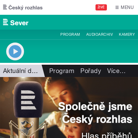
Přejít k hlavnímu obsahu
MENU
ŽIVĚ
PROGRAM
AUDIOARCHIV
KAMERY
Aktuální dění
Program
Pořady
Více
…