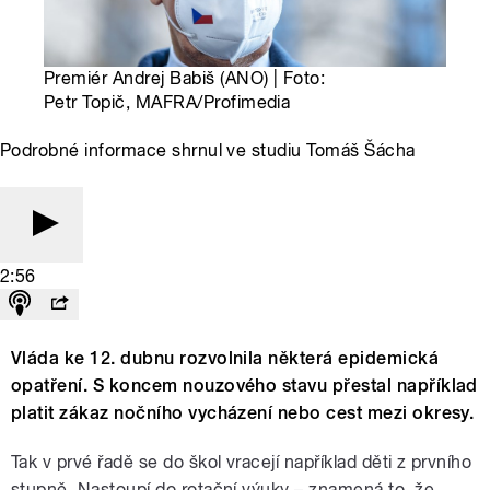
Premiér Andrej Babiš (ANO) | Foto:
Petr Topič, MAFRA/Profimedia
Podrobné informace shrnul ve studiu Tomáš Šácha
2:56
Vláda ke 12. dubnu rozvolnila některá epidemická
opatření. S koncem nouzového stavu přestal například
platit zákaz nočního vycházení nebo cest mezi okresy.
Tak v prvé řadě se do škol vracejí například děti z prvního
stupně. Nastoupí do rotační výuky – znamená to, že