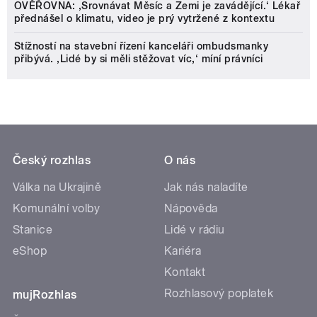
OVĚŘOVNA: ‚Srovnávat Měsíc a Zemi je zavádějící.‘ Lékař
přednášel o klimatu, video je prý vytržené z kontextu
Stížností na stavební řízení kanceláři ombudsmanky
přibývá. ‚Lidé by si měli stěžovat víc,‘ míní právníci
Český rozhlas
O nás
Válka na Ukrajině
Jak nás naladíte
Komunální volby
Nápověda
Stanice
Lidé v rádiu
eShop
Kariéra
Kontakt
Rozhlasový poplatek
mujRozhlas