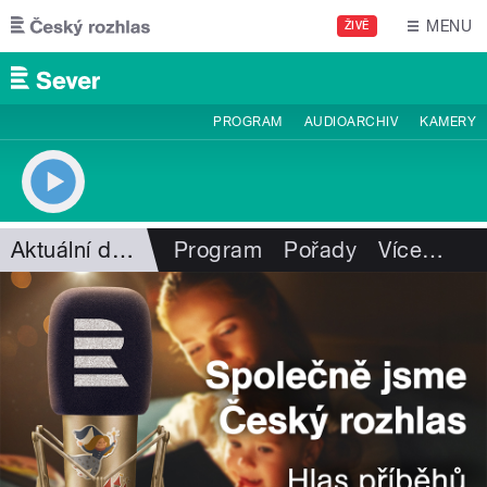
Přejít k hlavnímu obsahu
MENU
ŽIVĚ
PROGRAM
AUDIOARCHIV
KAMERY
Aktuální dění
Program
Pořady
Více
…