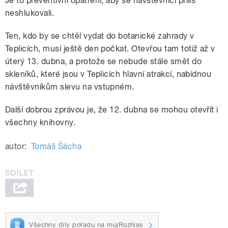
Je to preventivní opatření, aby se návštěvníci příliš
neshlukovali.
Ten, kdo by se chtěl vydat do botanické zahrady v
Teplicích, musí ještě den počkat. Otevřou tam totiž až v
úterý 13. dubna, a protože se nebude stále smět do
skleníků, které jsou v Teplicích hlavní atrakcí, nabídnou
návštěvníkům slevu na vstupném.
Další dobrou zprávou je, že 12. dubna se mohou otevřít i
všechny knihovny.
autor:
Tomáš Šácha
Všechny díly pořadu na mujRozhlas