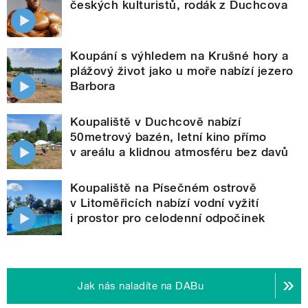
českých kulturistů, rodák z Duchcova
Koupání s výhledem na Krušné hory a
plážový život jako u moře nabízí jezero
Barbora
Koupaliště v Duchcově nabízí
50metrový bazén, letní kino přímo
v areálu a klidnou atmosféru bez davů
Koupaliště na Písečném ostrově
v Litoměřicích nabízí vodní vyžití
i prostor pro celodenní odpočinek
Jak nás naladíte na DABu