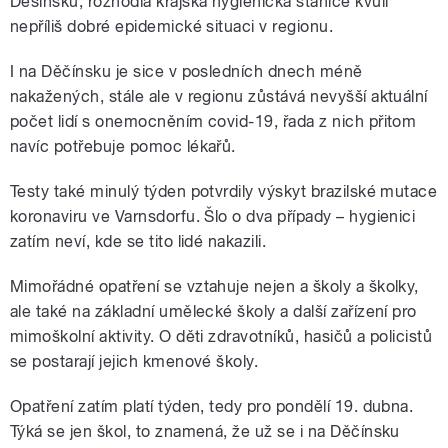
Děšínsku, rozhodla krajská hygienická stanice kvůli
nepříliš dobré epidemické situaci v regionu.
I na Děčínsku je sice v posledních dnech méně
nakažených, stále ale v regionu zůstává nevyšší aktuální
počet lidí s onemocněním covid-19, řada z nich přitom
navíc potřebuje pomoc lékařů.
Testy také minulý týden potvrdily výskyt brazilské mutace
koronaviru ve Varnsdorfu. Šlo o dva případy – hygienici
zatím neví, kde se tito lidé nakazili.
Mimořádné opatření se vztahuje nejen a školy a školky,
ale také na základní umělecké školy a další zařízení pro
mimoškolní aktivity. O děti zdravotníků, hasičů a policistů
se postarají jejich kmenové školy.
Opatření zatím platí týden, tedy pro pondělí 19. dubna.
Týká se jen škol, to znamená, že už se i na Děčínsku