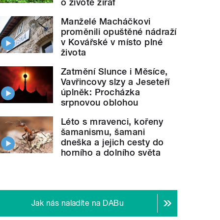
o životě žiraf
Manželé Macháčkovi
proměnili opuštěné nádraží
v Kovářské v místo plné
života
Zatmění Slunce i Měsíce,
Vavřincovy slzy a Jeseteří
úplněk: Procházka
srpnovou oblohou
Léto s mravenci, kořeny
šamanismu, šamani
dneška a jejich cesty do
horního a dolního světa
Jak nás naladíte na DABu