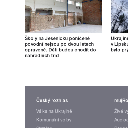
Školy na Jesenicku poničené
Ukrajins
povodní nejsou po dvou letech
v Lipsk
opravené. Děti budou chodit do
bylo pr
náhradních tříd
Český rozhlas
mujRo
Válka na Ukrajině
Živé v
Komunální volby
Audioa