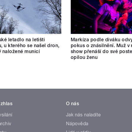
ké letadlo na letišti
Markíza podle diváku odvy
u, u kterého se našel dron,
pokus o znásilnění. Muž v r
ý naložené municí
show přenáší do své poste
opilou ženu
zhlas
O nás
ysílání
Jak nás naladíte
rchiv
Nápověda