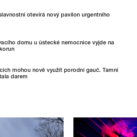
avnostní otevírá nový pavilon urgentního
acího domu u ústecké nemocnice vyjde na
 korun
icích mohou nově využít porodní gauč. Tamní
tala darem