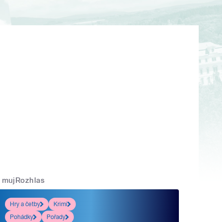
mujRozhlas
Hry a četby
Krimi
Pohádky
Pořady