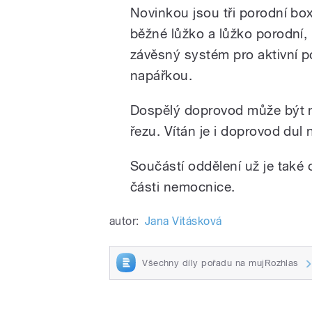
Novinkou jsou tři porodní box
běžné lůžko a lůžko porodní, 
závěsný systém pro aktivní p
napářkou.
Dospělý doprovod může být n
řezu. Vítán je i doprovod dul
Součástí oddělení už je také
části nemocnice.
autor:
Jana Vitásková
Všechny díly pořadu na mujRozhlas