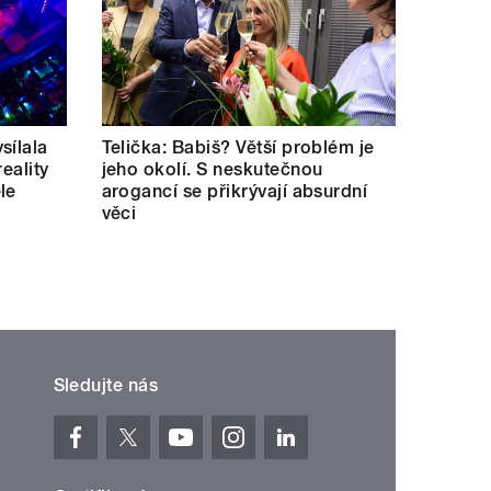
sílala
Telička: Babiš? Větší problém je
eality
jeho okolí. S neskutečnou
le
arogancí se přikrývají absurdní
věci
Sledujte nás