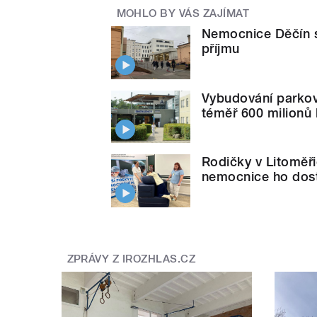
MOHLO BY VÁS ZAJÍMAT
Nemocnice Děčín sl
příjmu
Vybudování parkov
téměř 600 milionů
Rodičky v Litoměř
nemocnice ho dos
ZPRÁVY Z IROZHLAS.CZ