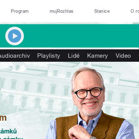
Program
mujRozhlas
Stanice
O r
Audioarchiv
Playlisty
Lidé
Kamery
Video