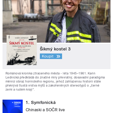
Šikmý kostel 3
Koupit
Románová kronika ztraceného města - léta 1945–1961. Karin
Lednická předkládá do značné míry převratný, dosavadní paradigma
měnící obraz hornického regionu, jehož zahlazenou historii stále
překrývá tlustá vrstva mýtů a zakořeněných stereotypů o „černé
zemi a rudém kraji“.
1. Symfonická
Chinaski a SOČR live