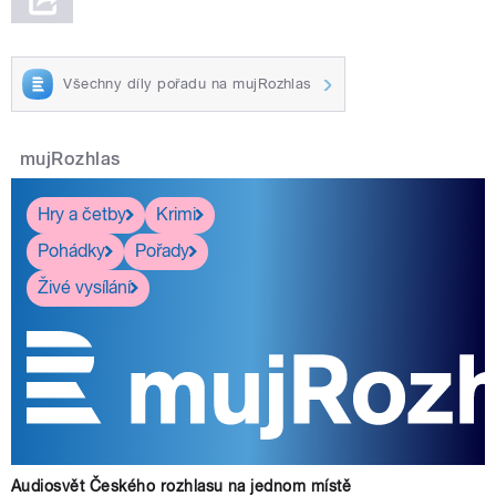
Všechny díly pořadu na mujRozhlas
mujRozhlas
Hry a četby
Krimi
Pohádky
Pořady
Živé vysílání
Audiosvět Českého rozhlasu na jednom místě