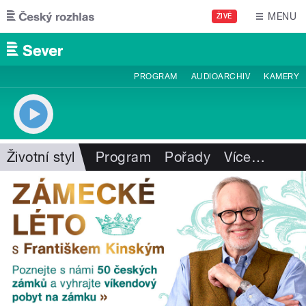
Přejít k hlavnímu obsahu
MENU
ŽIVĚ
PROGRAM
AUDIOARCHIV
KAMERY
Životní styl
Program
Pořady
Více
…