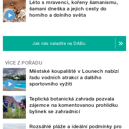
Léto s mravenci, kořeny šamanismu,
šamani dneška a jejich cesty do
horního a dolního světa
Jak nás naladíte na DABu
VÍCE Z POŘADU
Městské koupaliště v Lounech nabízí
řadu vodních atrakcí a dalšího
sportovního vyžití
Teplická botanická zahrada pozvala
zájemce na komentovanou prohlídku
bylinek se zahradnicí
Rozsáhlé pláže a ideální podmínky pro