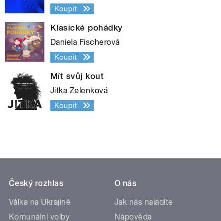
Koupit
Klasické pohádky
Daniela Fischerová
Koupit
Mít svůj kout
Jitka Zelenková
Koupit
Český rozhlas
O nás
Válka na Ukrajině
Jak nás naladíte
Komunální volby
Nápověda