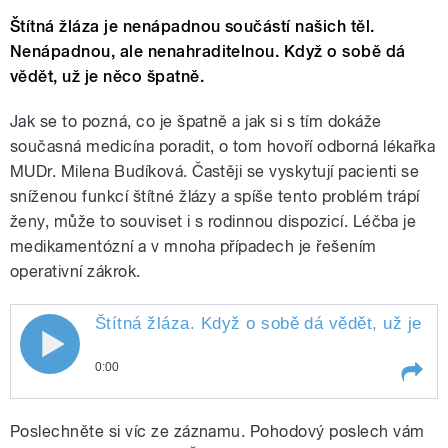
Štítná žláza je nenápadnou součástí našich těl.
Nenápadnou, ale nenahraditelnou. Když o sobě dá
vědět, už je něco špatně.
Jak se to pozná, co je špatně a jak si s tím dokáže
současná medicína poradit, o tom hovoří odborná lékařka
MUDr. Milena Budíková. Častěji se vyskytují pacienti se
sníženou funkcí štítné žlázy a spíše tento problém trápí
ženy, může to souviset i s rodinnou dispozicí. Léčba je
medikamentózní a v mnoha případech je řešením
operativní zákrok.
Štítná žláza. Když o sobě dá vědět, už je n
0:00
Play /
Štítná žláza. Když o sobě dá vědět, už je
Poslechněte si víc ze záznamu. Pohodový poslech vám
něco špatně