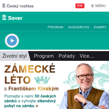
Přejít k hlavnímu obsahu
MENU
ŽIVĚ
PROGRAM
AUDIOARCHIV
KAMERY
Životní styl
Program
Pořady
Více
…