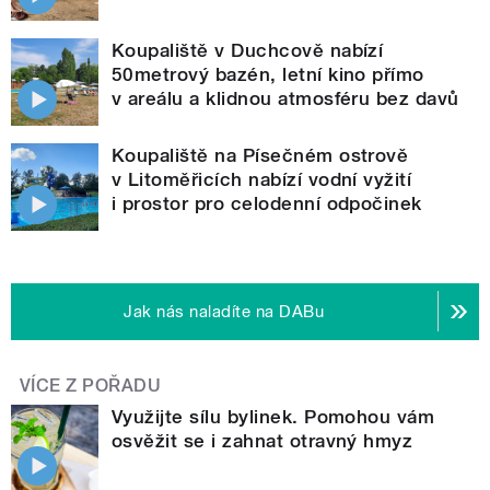
Koupaliště v Duchcově nabízí
50metrový bazén, letní kino přímo
v areálu a klidnou atmosféru bez davů
Koupaliště na Písečném ostrově
v Litoměřicích nabízí vodní vyžití
i prostor pro celodenní odpočinek
Jak nás naladíte na DABu
VÍCE Z POŘADU
Využijte sílu bylinek. Pomohou vám
osvěžit se i zahnat otravný hmyz