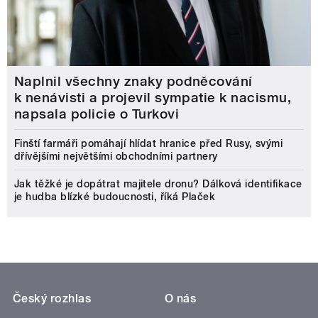
Naplnil všechny znaky podněcování
k nenávisti a projevil sympatie k nacismu,
napsala policie o Turkovi
Finští farmáři pomáhají hlídat hranice před Rusy, svými
dřívějšími největšími obchodními partnery
Jak těžké je dopátrat majitele dronu? Dálková identifikace
je hudba blízké budoucnosti, říká Plaček
Český rozhlas
O nás