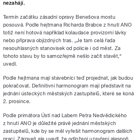
nezahájí.
Termín začátku zásadní opravy Benešova mostu
posouvá. Podle hejtmana Richarda Brabce z hnutí ANO
totiž není hotová například kolaudace provizorní lávky
nebo příprava objízdných tras. „Je tam celá řada
nesouhlasných stanovisek od policie i od měst. Za
tohoto stavu by to samozřejmě nešlo začít stavět,“
uvedl.
Podle hejtmana mají stavebníci teď projednat, jak budou
pokračovat. Definitivní harmonogram mají představit na
jednání ústeckých městských zastupitelů, které se koná
2. prosince.
Podle primátora Ústí nad Labem Petra Nedvědického
z hnutí ANO je důležité právě jednání městských
zastupitelů, kde by se měl vyřešit harmonogram dalších
prací. Zároveň ale uvedl, že odložení uzavření alespoň