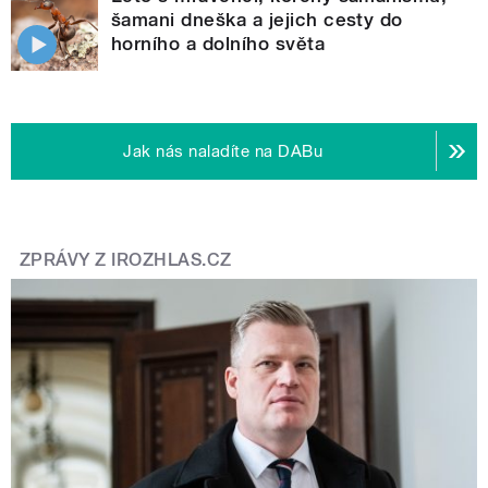
šamani dneška a jejich cesty do
horního a dolního světa
Jak nás naladíte na DABu
ZPRÁVY Z IROZHLAS.CZ