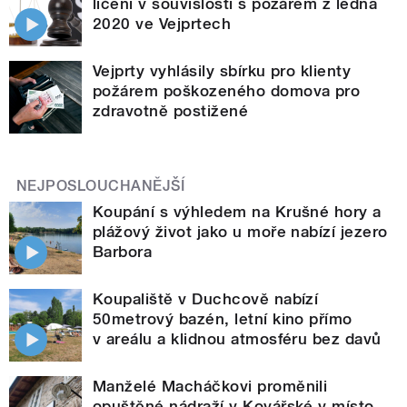
líčení v souvislosti s požárem z ledna
2020 ve Vejprtech
Vejprty vyhlásily sbírku pro klienty
požárem poškozeného domova pro
zdravotně postižené
NEJPOSLOUCHANĚJŠÍ
Koupání s výhledem na Krušné hory a
plážový život jako u moře nabízí jezero
Barbora
Koupaliště v Duchcově nabízí
50metrový bazén, letní kino přímo
v areálu a klidnou atmosféru bez davů
Manželé Macháčkovi proměnili
opuštěné nádraží v Kovářské v místo