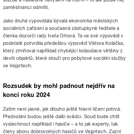
zaměstnanci odmítli.
Jako druhá vypovídala bývalá ekonomka městských
sociálních zařízení a současná zástupkyně ředitele a
členka dozorčí rady Iveta Ortová. Ta ve své výpovědi v
podstatě potvrdila předešlou výpověď Viktora Koláčka,
který zmiňoval například chybějící kolaudace většiny z
devíti objektů, které slouží pro pobytové sociální služby
ve Vejprtech.
Rozsudek by mohl padnout nejdřív na
konci roku 2024
Zatím není jasné, jak dlouho ještě hlavní líčení potrvá.
Předvoláni budou ještě další svědci. Soud bude chtít
vyslechnout například i hasiče – a to jak experty, tak
členy sboru dobrovolných hasičů ve Vejprtech. Zazní