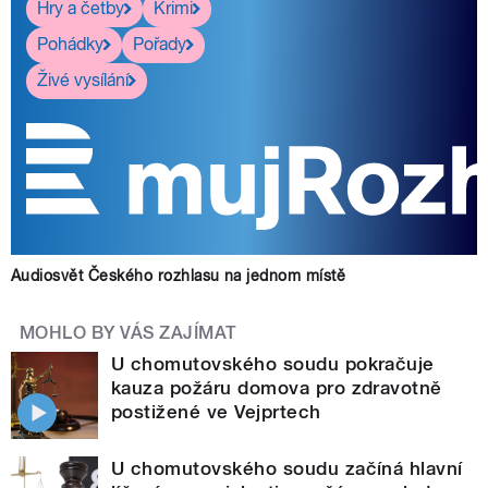
Hry a četby
Krimi
Pohádky
Pořady
Živé vysílání
Audiosvět Českého rozhlasu na jednom místě
MOHLO BY VÁS ZAJÍMAT
U chomutovského soudu pokračuje
kauza požáru domova pro zdravotně
postižené ve Vejprtech
U chomutovského soudu začíná hlavní