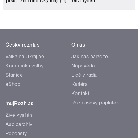
prsu. Další dodávky mají přijít příští týden
Český rozhlas
O nás
Válka na Ukrajině
Jak nás naladíte
Komunální volby
Nápověda
Stanice
Lidé v rádiu
eShop
Kariéra
Kontakt
Rozhlasový poplatek
mujRozhlas
Živé vysílání
Audioarchiv
Podcasty