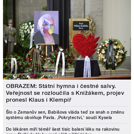
OBRAZEM: Státní hymna i čestné salvy.
Veřejnost se rozloučila s Knížákem, projev
pronesl Klaus i Klempíř
Šlo o Zemanův sen, Babišova vláda teď ze snah o změnu
systému obviňuje Pavla. ‚Pokrytectví,‘ soudí Kysela
Do lékáren míří téměř šest tisíc balení léku na rakovinu