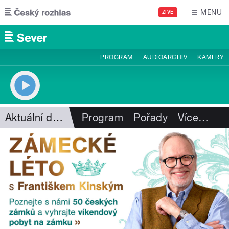
Přejít k hlavnímu obsahu
MENU
ŽIVĚ
PROGRAM
AUDIOARCHIV
KAMERY
Aktuální dění
Program
Pořady
Více
…