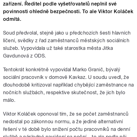
zařízení. Ředitel podle vyšetřovatelů neplnil své
povinnosti ohledně bezpečnosti. To ale Viktor Koláček
odmítá.
Soud předvolal, stejně jako u předchozích šesti hlavních
líčení, svědky z řad zaměstnanců městských sociálních
služeb. Vypovídala už také starostka města Jitka
Gavdunová z ODS.
Tentokrát konkrétně vypovídal Marko Granič, bývalý
sociální pracovník v domově Kavkaz. U soudu uvedl, že
dlouhodobě kritizoval například chybějící zaměstnance na
nočních službách, respektive skutečnost, že jich bylo
málo.
Viktor Koláček oponoval tím, že se počet zaměstnanců
nedostal po zákonnou normu, a že jediné alternativní
řešení v té době bylo snížení počtu pracovníků na denní
službě a následné navýšení na noční – to ale podle něj