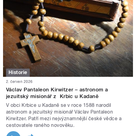
Historie
2. červen 2026
Václav Pantaleon Kirwitzer – astronom a
jezuitský misionář z Krbic u Kadaně
V obci Krbice u Kadaně se v roce 1588 narodil
astronom a jezuitský misionář Václav Pantaleon
Kirwitzer. Patří mezi nejvýznamnější české vědce a
cestovatele raného novověku.