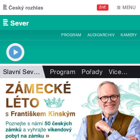
Přejít k hlavnímu obsahu
MENU
ŽIVĚ
PROGRAM
AUDIOARCHIV
KAMERY
Slavní Severočeši
Program
Pořady
Více
…