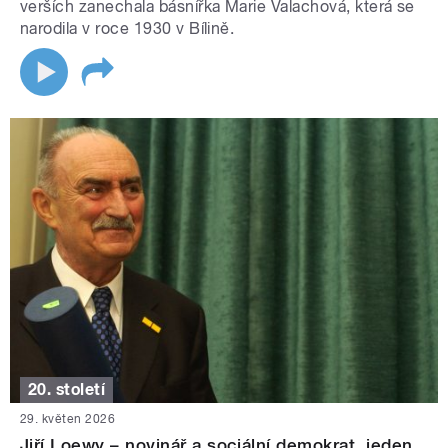
verších zanechala básnířka Marie Valachová, která se
narodila v roce 1930 v Bílině.
20. století
29. květen 2026
Jiří Loewy – novinář a sociální demokrat, jeden