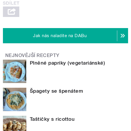
Jak nás naladíte na DABu
NEJNOVĚJŠÍ RECEPTY
Plněné papriky (vegetariánské)
Špagety se špenátem
Taštičky s ricottou