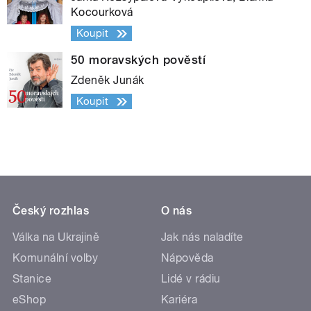
Kocourková
Koupit
50 moravských pověstí
Zdeněk Junák
Koupit
Český rozhlas
O nás
Válka na Ukrajině
Jak nás naladíte
Komunální volby
Nápověda
Stanice
Lidé v rádiu
eShop
Kariéra