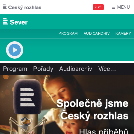
Přejít k hlavnímu obsahu
MENU
ŽIVĚ
PROGRAM
AUDIOARCHIV
KAMERY
Program
Pořady
Audioarchiv
Více
…