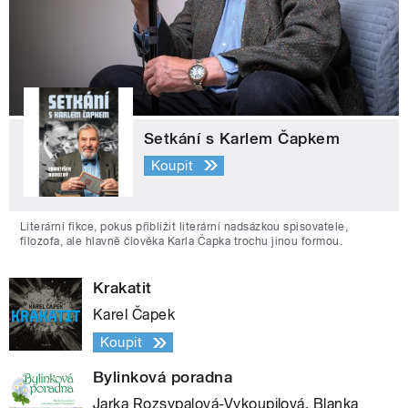
Setkání s Karlem Čapkem
Koupit
Literární fikce, pokus přiblížit literární nadsázkou spisovatele,
filozofa, ale hlavně člověka Karla Čapka trochu jinou formou.
Krakatit
Karel Čapek
Koupit
Bylinková poradna
Jarka Rozsypalová-Vykoupilová, Blanka