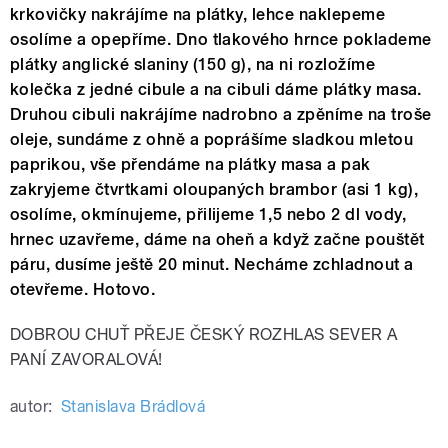
krkovičky nakrájíme na plátky, lehce naklepeme
osolíme a opepříme. Dno tlakového hrnce poklademe
plátky anglické slaniny (150 g), na ni rozložíme
kolečka z jedné cibule a na cibuli dáme plátky masa.
Druhou cibuli nakrájíme nadrobno a zpěníme na troše
oleje, sundáme z ohně a poprášíme sladkou mletou
paprikou, vše přendáme na plátky masa a pak
zakryjeme čtvrtkami oloupaných brambor (asi 1 kg),
osolíme, okmínujeme, přilijeme 1,5 nebo 2 dl vody,
hrnec uzavřeme, dáme na oheň a když začne pouštět
páru, dusíme ještě 20 minut. Necháme zchladnout a
otevřeme. Hotovo.
DOBROU CHUŤ PŘEJE ČESKÝ ROZHLAS SEVER A
PANÍ ZAVORALOVÁ!
autor:
Stanislava Brádlová