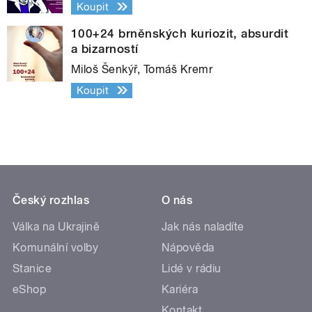
Koupit
100+24 brněnských kuriozit, absurdit
a bizarností
Miloš Šenkýř, Tomáš Kremr
Koupit
Český rozhlas
O nás
Válka na Ukrajině
Jak nás naladíte
Komunální volby
Nápověda
Stanice
Lidé v rádiu
eShop
Kariéra
Kontakt