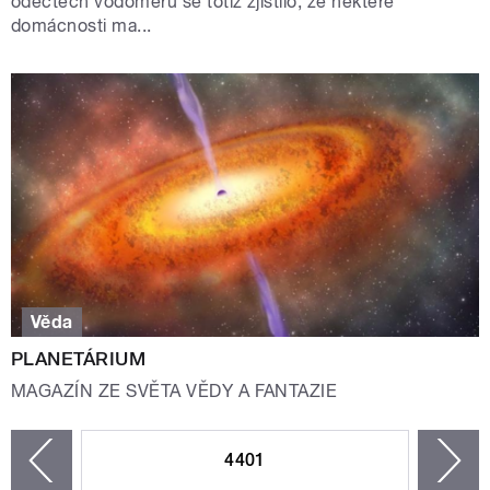
odečtech vodoměrů se totiž zjistilo, že některé
domácnosti ma...
Věda
PLANETÁRIUM
MAGAZÍN ZE SVĚTA VĚDY A FANTAZIE
STRÁNKY
4401
n
zí