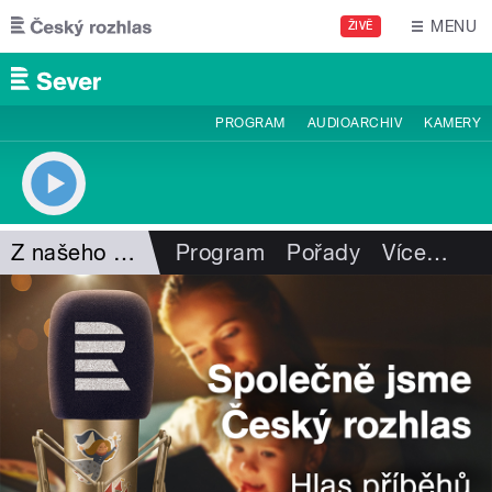
Přejít k hlavnímu obsahu
MENU
ŽIVĚ
PROGRAM
AUDIOARCHIV
KAMERY
Z našeho vysílání
Program
Pořady
Více
…