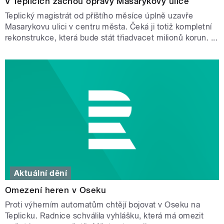
V Teplicích začnou opravy Masarykovy ulice
Teplický magistrát od příštího měsíce úplně uzavře
Masarykovu ulici v centru města. Čeká ji totiž kompletní
rekonstrukce, která bude stát třiadvacet milionů korun. ...
Aktuální dění
Omezení heren v Oseku
Proti výherním automatům chtějí bojovat v Oseku na
Teplicku. Radnice schválila vyhlášku, která má omezit