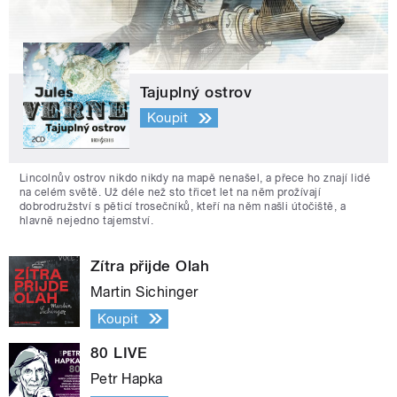
Tajuplný ostrov
Koupit
Lincolnův ostrov nikdo nikdy na mapě nenašel, a přece ho znají lidé
na celém světě. Už déle než sto třicet let na něm prožívají
dobrodružství s pěticí trosečníků, kteří na něm našli útočiště, a
hlavně nejedno tajemství.
Zítra přijde Olah
Martin Sichinger
Koupit
80 LIVE
Petr Hapka