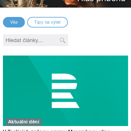
Vše
Tipy na výlet
Aktuální dění