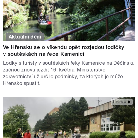
Aktuální dění
Ve Hřensku se o víkendu opět rozjedou lodičky
v soutěskách na řece Kamenici
Loďky s turisty v soutěskách řeky Kamenice na Děčínsku
začnou znovu jezdit 16. května. Ministerstvo
zdravotnictví už určilo podmínky, za kterých je může
Hřensko spustit.
1 minuta