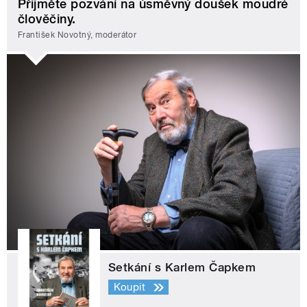
Přijměte pozvání na úsměvný doušek moudré
člověčiny.
František Novotný, moderátor
Setkání s Karlem Čapkem
Koupit