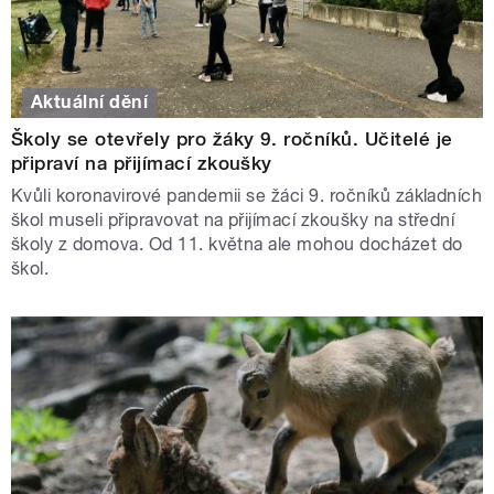
Aktuální dění
Školy se otevřely pro žáky 9. ročníků. Učitelé je
připraví na přijímací zkoušky
Kvůli koronavirové pandemii se žáci 9. ročníků základních
škol museli připravovat na přijímací zkoušky na střední
školy z domova. Od 11. května ale mohou docházet do
škol.