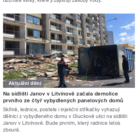
dužnaté lístky, které jí zajišťují zásoby vody.
Aktuální dění
Na sídlišti Janov v Litvínově začala demolice
prvního ze čtyř vybydlených panelových domů
Skříně, lednice, postele i injekční stříkačky vyhazují
dělníci z vybydleného domu v Gluckově ulici na sídlišti
Janov v Litvínově. Bude prvním, který radnice letos
zbourá.