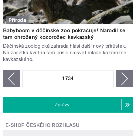
Příroda
Babyboom v děčínské zoo pokračuje! Narodil se
tam ohrožený kozorožec kavkazský
Děčínská zoologická zahrada hlásí další nový přírůstek.
Na začátku května tam přišlo na svět mládě kozorožce
kavkazského.
STRÁNKY
1734
n
zí
Zprávy
E-SHOP ČESKÉHO ROZHLASU