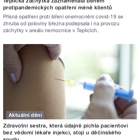
Teplická záchytka zaznamenala během
protipandemických opatření méně klientů
Přísná opatření proti šíření onemocnění covid-19 se
zhruba od poloviny března podepsala i na provozu
záchytky v areálu nemocnice v Teplicích.
Aktuální dění
Zdravotní sestra, která údajně píchla pacientovi
bez vědomí lékaře injekci, stojí u děčínského
soudu