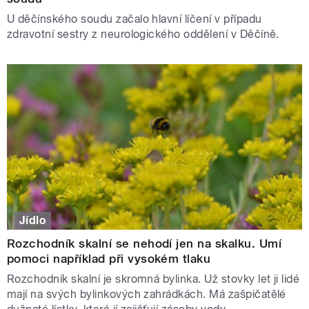
U děčínského soudu začalo hlavní líčení v případu
zdravotní sestry z neurologického oddělení v Děčíně.
Jídlo
Rozchodník skalní se nehodí jen na skalku. Umí
pomoci například při vysokém tlaku
Rozchodník skalní je skromná bylinka. Už stovky let ji lidé
mají na svých bylinkových zahrádkách. Má zašpičatělé