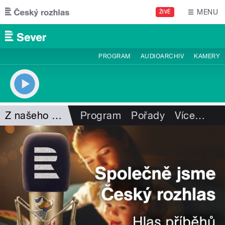
Přejít k hlavnímu obsahu
MENU
ŽIVĚ
PROGRAM
AUDIOARCHIV
KAMERY
Z našeho vysílání
Program
Pořady
Více
…