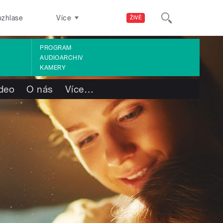
ozhlase
Více
ŽIVĚ
PROGRAM
AUDIOARCHIV
KAMERY
deo
O nás
Více
…