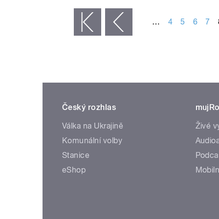
…
4
5
6
7
« první
‹ předchozí
Český rozhlas
mujRo
Válka na Ukrajině
Živé v
Komunální volby
Audioa
Stanice
Podca
eShop
Mobiln