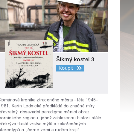
Šikmý kostel 3
Koupit
Románová kronika ztraceného města - léta 1945–
1961. Karin Lednická předkládá do značné míry
převratný, dosavadní paradigma měnící obraz
hornického regionu, jehož zahlazenou historii stále
překrývá tlustá vrstva mýtů a zakořeněných
stereotypů o „černé zemi a rudém kraji“.