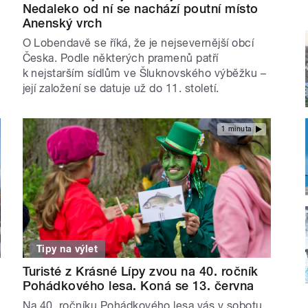
Nedaleko od ní se nachází poutní místo
Anenský vrch
O Lobendavě se říká, že je nejsevernější obcí
Česka. Podle některých pramenů patří
k nejstarším sídlům ve Šluknovského výběžku –
její založení se datuje už do 11. století.
1 minuta
Tipy na výlet
Turisté z Krásné Lípy zvou na 40. ročník
Pohádkového lesa. Koná se 13. června
Na 40. ročníku Pohádkového lesa vás v sobotu