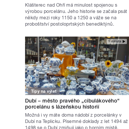
Klášterec nad Ohří má minulost spojenou s
výrobou porcelánu. Jeho historie se začala psát
někdy mezi roky 1150 a 1250 a váže se na
proboštství postoloprtských benediktýnů.
1 minuta
Tipy na výlet
Dubí – město pravého „cibulákového“
porcelánu s lázeňskou historií
Možná i vy máte doma nádobí z porcelánky v
Dubí na Teplicku. Písemné doklady z let 1494 až
1498 se o Dubí zmiňují jako o horním místě.