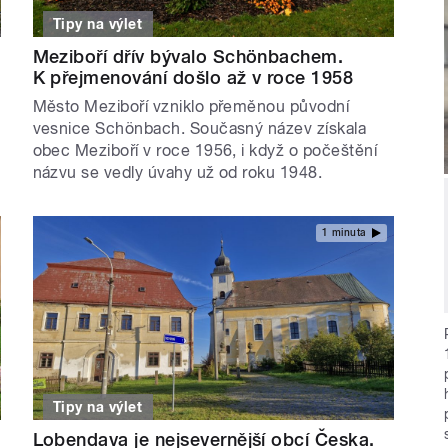
Tipy na výlet
Meziboří dřív bývalo Schönbachem.
K přejmenování došlo až v roce 1958
Město Meziboří vzniklo přeměnou původní
vesnice Schönbach. Současný název získala
obec Meziboří v roce 1956, i když o počeštění
názvu se vedly úvahy už od roku 1948.
1 minuta
Tipy na výlet
Lobendava je nejsevernější obcí Česka.