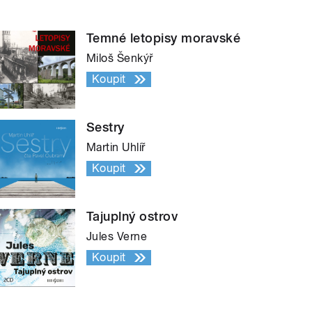
Temné letopisy moravské
Miloš Šenkýř
Koupit
Sestry
Martin Uhlíř
Koupit
Tajuplný ostrov
Jules Verne
Koupit