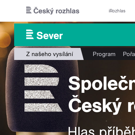
Přejít k hlavnímu obsahu
iRozhlas
Z našeho vysílání
Program
Poř