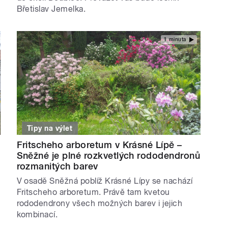
Břetislav Jemelka.
1 minuta
Tipy na výlet
Fritscheho arboretum v Krásné Lípě –
Sněžné je plné rozkvetlých rododendronů
rozmanitých barev
V osadě Sněžná poblíž Krásné Lípy se nachází
Fritscheho arboretum. Právě tam kvetou
rododendrony všech možných barev i jejich
kombinací.