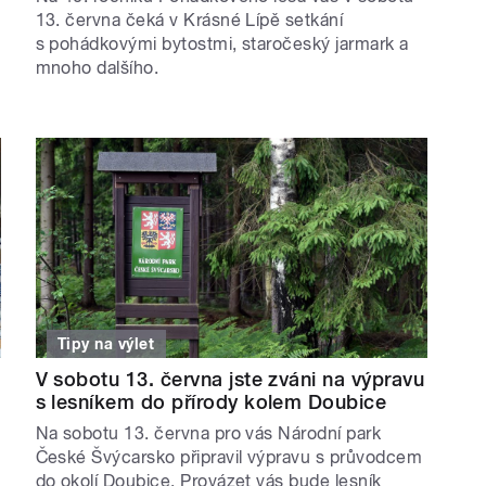
13. června čeká v Krásné Lípě setkání
s pohádkovými bytostmi, staročeský jarmark a
mnoho dalšího.
Tipy na výlet
V sobotu 13. června jste zváni na výpravu
s lesníkem do přírody kolem Doubice
Na sobotu 13. června pro vás Národní park
České Švýcarsko připravil výpravu s průvodcem
do okolí Doubice. Provázet vás bude lesník