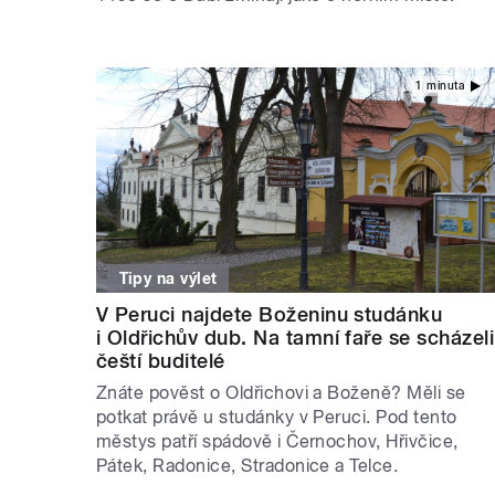
1 minuta
Tipy na výlet
V Peruci najdete Boženinu studánku
i Oldřichův dub. Na tamní faře se scházeli
čeští buditelé
Znáte pověst o Oldřichovi a Boženě? Měli se
potkat právě u studánky v Peruci. Pod tento
městys patří spádově i Černochov, Hřivčice,
Pátek, Radonice, Stradonice a Telce.
STRÁNKY