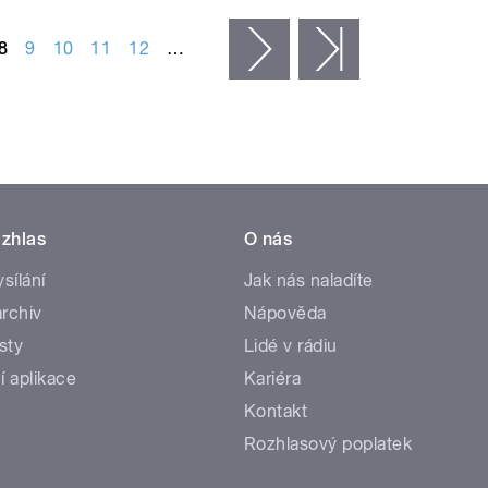
8
9
10
11
12
…
následující ›
poslední »
zhlas
O nás
ysílání
Jak nás naladíte
rchiv
Nápověda
sty
Lidé v rádiu
í aplikace
Kariéra
Kontakt
Rozhlasový poplatek