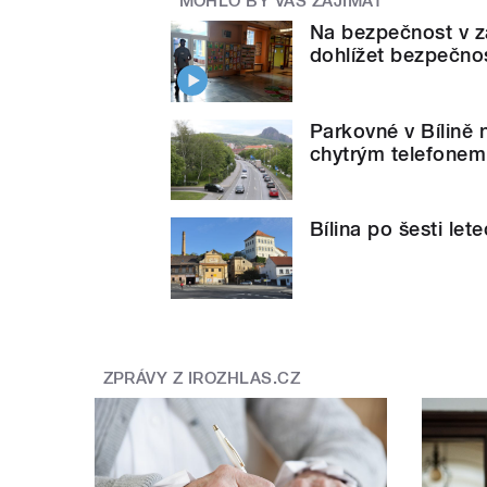
MOHLO BY VÁS ZAJÍMAT
Na bezpečnost v z
dohlížet bezpečno
Parkovné v Bílině 
chytrým telefonem
Bílina po šesti let
ZPRÁVY Z IROZHLAS.CZ