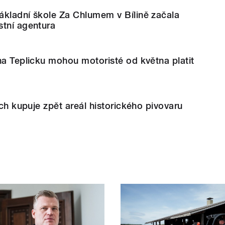
ákladní škole Za Chlumem v Bílině začala
stní agentura
na Teplicku mohou motoristé od května platit
ech kupuje zpět areál historického pivovaru