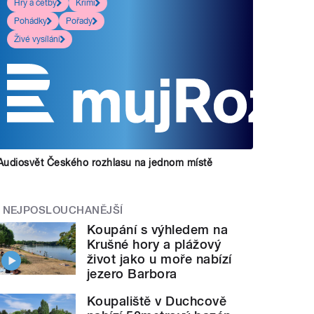
Hry a četby
Krimi
Pohádky
Pořady
Živé vysílání
Audiosvět Českého rozhlasu na jednom místě
NEJPOSLOUCHANĚJŠÍ
Koupání s výhledem na
Krušné hory a plážový
život jako u moře nabízí
jezero Barbora
Koupaliště v Duchcově