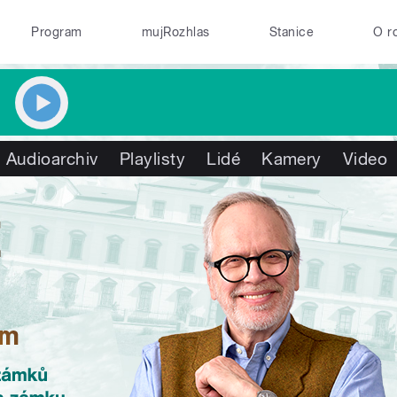
Program
mujRozhlas
Stanice
O r
Audioarchiv
Playlisty
Lidé
Kamery
Video