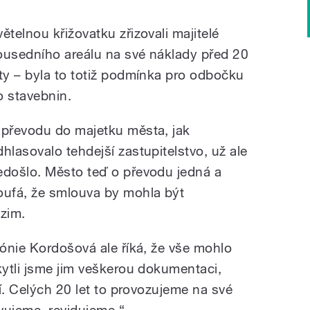
větelnou křižovatku zřizovali majitelé
ousedního areálu na své náklady před 20
ety – byla to totiž podmínka pro odbočku
o stavebnin.
 převodu do majetku města, jak
dhlasovalo tehdejší zastupitelstvo, už ale
edošlo. Město teď o převodu jedná a
oufá, že smlouva by mohla být
zim.
ónie Kordošová ale říká, že vše mohlo
ytli jsme jim veškerou dokumentaci,
í. Celých 20 let to provozujeme na své
vujeme, revidujeme.“