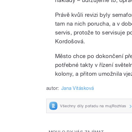
Právě kvůli revizi byly semaf
tam na nich porucha, a v dob
servis, protože to servisuje p
Kordošová.
Město chce po dokončení pře
potřebné takty v řízení světe
kolony, a přitom umožnila vje
autor:
Jana Vitásková
Všechny díly pořadu na mujRozhlas