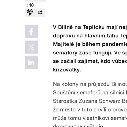
1:40
V Bílině na Teplicku mají ne
dopravu na hlavním tahu Tep
Majitelé je během pandemie 
semafory zase fungují. Ve šp
se začali zajímat, kdo vůbe
křižovatky.
Na kolony na průjezdu Bílinou
Spuštění semaforů na silnici I
Starostka Zuzana Schwarz Ba
že město v tuto chvíli o pro
může tomu vlastníkovi semafo
dopravy.“ vysvětluje.