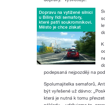
S
Dopravu na vytížené silnici
u Bíliny řídí semafory,
s
které patří soukromníkovi.
l
Město je chce získat
d
K
o
n
d
podepsaná nejpozději na pod
Spolumajitelka semaforů, Ant
být vyřešené už dávno: „Posk
která je nutná k tomu převzet
náklady – udržujeme to, opra