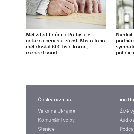
Měl zdědit dům u Prahy, ale
Naplnil
notářka nenašla závěť. Místo toho
podněco
měl dostat 600 tisíc korun,
sympati
rozhodl soud
policie
Český rozhlas
mujRo
Válka na Ukrajině
Živé v
Komunální volby
Audioa
Stanice
Podca