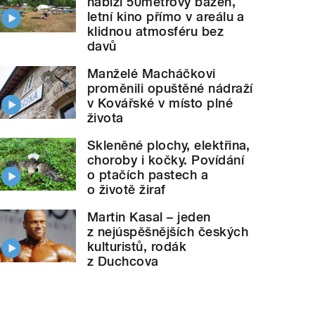
nabízí 50metrový bazén,
letní kino přímo v areálu a
klidnou atmosféru bez
davů
Manželé Macháčkovi
proměnili opuštěné nádraží
v Kovářské v místo plné
života
Skleněné plochy, elektřina,
choroby i kočky. Povídání
o ptačích pastech a
o životě žiraf
Martin Kasal – jeden
z nejúspěšnějších českých
kulturistů, rodák
z Duchcova