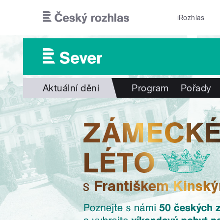
Přejít k hlavnímu obsahu
iRozhlas
Aktuální dění
Program
Pořady