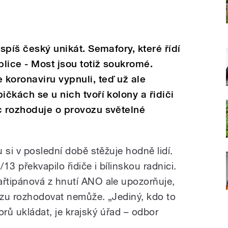
jspíš český unikát. Semafory, které řídí
lice - Most jsou totiž soukromé.
koronaviru vypnuli, teď už ale
ičkách se u nich tvoří kolony a řidiči
c rozhoduje o provozu světelné
 si v poslední době stěžuje hodně lidí.
/13 překvapilo řidiče i bílinskou radnici.
řtipánová z hnutí ANO ale upozorňuje,
vozu rozhodovat nemůže. „Jediný, kdo to
rů ukládat, je krajský úřad – odbor