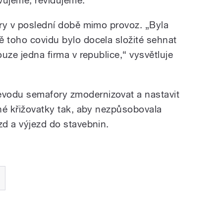
ory v poslední době mimo provoz. „Byla
ě toho covidu bylo docela složité sehnat
ouze jedna firma v republice,“ vysvětluje
vodu semafory zmodernizovat a nastavit
lné křižovatky tak, aby nezpůsobovala
zd a výjezd do stavebnin.