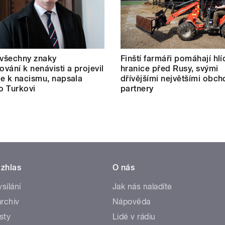
 všechny znaky
Finští farmáři pomáhají hlí
vání k nenávisti a projevil
hranice před Rusy, svými
e k nacismu, napsala
dřívějšími největšími obc
 o Turkovi
partnery
zhlas
O nás
ysílání
Jak nás naladíte
rchiv
Nápověda
sty
Lidé v rádiu