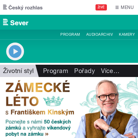
Přejít k hlavnímu obsahu
MENU
ŽIVĚ
PROGRAM
AUDIOARCHIV
KAMERY
Životní styl
Program
Pořady
Více
…