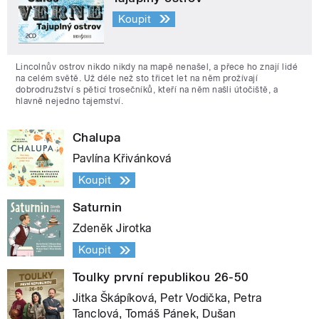
Koupit
Lincolnův ostrov nikdo nikdy na mapě nenašel, a přece ho znají lidé
na celém světě. Už déle než sto třicet let na něm prožívají
dobrodružství s pěticí trosečníků, kteří na něm našli útočiště, a
hlavně nejedno tajemství.
Chalupa
Pavlína Křivánková
Koupit
Saturnin
Zdeněk Jirotka
Koupit
Toulky první republikou 26-50
Jitka Škápíková, Petr Vodička, Petra
Tanclová, Tomáš Pánek, Dušan