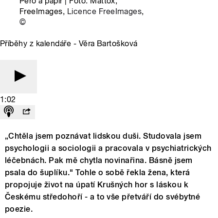
Pero a papír | Foto: Mattox,
FreeImages,
Licence FreeImages
,
©
Příběhy z kalendáře - Věra Bartošková
1:02
„Chtěla jsem poznávat lidskou duši. Studovala jsem
psychologii a sociologii a pracovala v psychiatrických
léčebnách. Pak mě chytla novinařina. Básně jsem
psala do šuplíku." Tohle o sobě řekla žena, která
propojuje život na úpatí Krušných hor s láskou k
Českému středohoří - a to vše přetváří do svébytné
poezie.