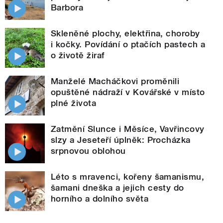
Barbora
Skleněné plochy, elektřina, choroby
i kočky. Povídání o ptačích pastech a
o životě žiraf
Manželé Macháčkovi proměnili
opuštěné nádraží v Kovářské v místo
plné života
Zatmění Slunce i Měsíce, Vavřincovy
slzy a Jeseteří úplněk: Procházka
srpnovou oblohou
Léto s mravenci, kořeny šamanismu,
šamani dneška a jejich cesty do
horního a dolního světa