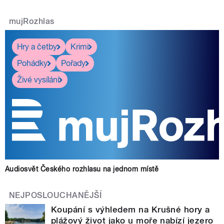
mujRozhlas
Hry a četby
Krimi
Pohádky
Pořady
Živé vysílání
Audiosvět Českého rozhlasu na jednom místě
NEJPOSLOUCHANĚJŠÍ
Koupání s výhledem na Krušné hory a
plážový život jako u moře nabízí jezero