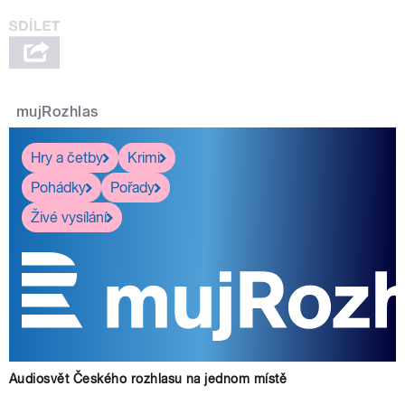
mujRozhlas
Hry a četby
Krimi
Pohádky
Pořady
Živé vysílání
Audiosvět Českého rozhlasu na jednom místě