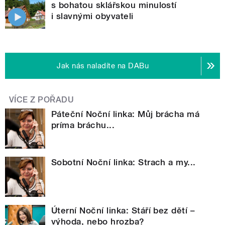
s bohatou sklářskou minulostí
i slavnými obyvateli
Jak nás naladíte na DABu
VÍCE Z POŘADU
Páteční Noční linka: Můj brácha má
príma bráchu...
Sobotní Noční linka: Strach a my...
Úterní Noční linka: Stáří bez dětí –
výhoda, nebo hrozba?