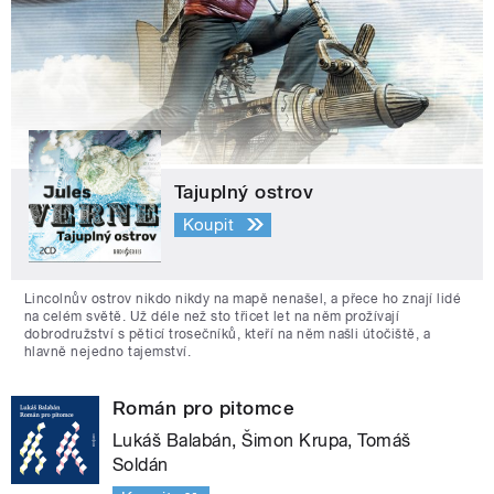
Tajuplný ostrov
Koupit
Lincolnův ostrov nikdo nikdy na mapě nenašel, a přece ho znají lidé
na celém světě. Už déle než sto třicet let na něm prožívají
dobrodružství s pěticí trosečníků, kteří na něm našli útočiště, a
hlavně nejedno tajemství.
Román pro pitomce
Lukáš Balabán, Šimon Krupa, Tomáš
Soldán