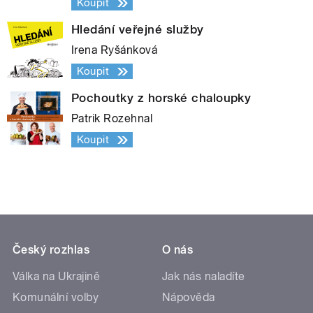
Koupit
Hledání veřejné služby
Irena Ryšánková
Koupit
Pochoutky z horské chaloupky
Patrik Rozehnal
Koupit
Český rozhlas
O nás
Válka na Ukrajině
Jak nás naladíte
Komunální volby
Nápověda