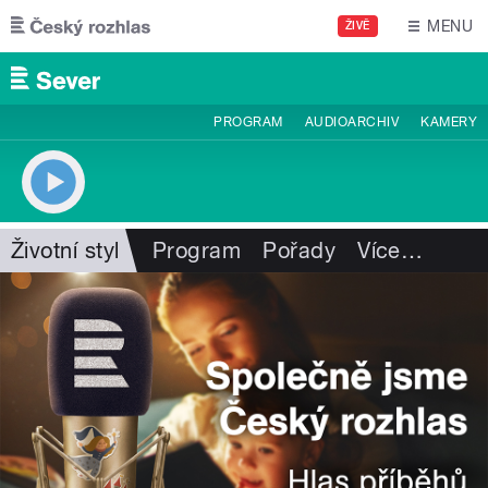
Přejít k hlavnímu obsahu
MENU
ŽIVĚ
PROGRAM
AUDIOARCHIV
KAMERY
Životní styl
Program
Pořady
Více
…