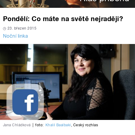
Pondělí: Co máte na světě nejraději?
23. březen 2015
Noční linka
Jana Chládková
|
foto:
Khalil Baalbaki
,
Český rozhlas