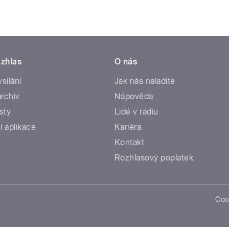
zhlas
O nás
ysílání
Jak nás naladíte
rchiv
Nápověda
sty
Lidé v rádiu
í aplikace
Kariéra
Kontakt
Rozhlasový poplatek
Coo