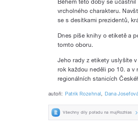
Během této doby se účastnil
vrcholného charakteru. Navští
se s desítkami prezidentů, krá
Dnes píše knihy o etiketě a 
tomto oboru.
Jeho rady z etikety uslyšíte
rok každou neděli po 10. a v 
regionálních stanicích České
autoři:
Patrik Rozehnal
,
Dana Josefov
Všechny díly pořadu na mujRozhlas