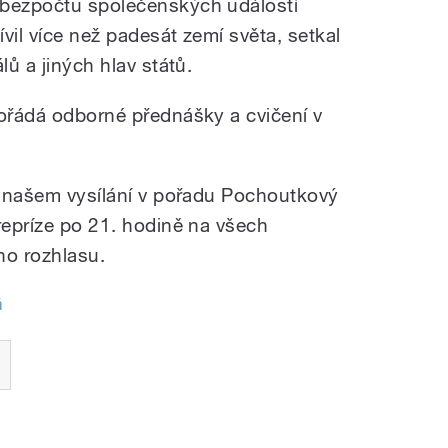
 bezpočtu společenských událostí
vil více než padesát zemí světa, setkal
lů a jiných hlav států.
pořádá odborné přednášky a cvičení v
 v našem vysílání v pořadu Pochoutkový
repríze po 21. hodině na všech
ho rozhlasu.
á