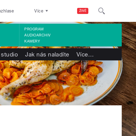
ozhlase
Více
ŽIVĚ
PROGRAM
AUDIOARCHIV
KAMERY
 studio
Jak nás naladíte
Více
…