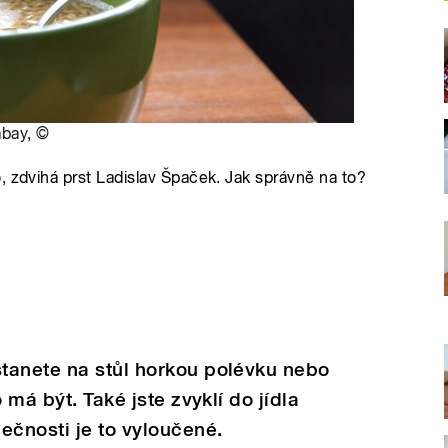
abay
,
©
, zdvihá prst Ladislav Špaček. Jak správně na to?
tanete na stůl horkou polévku nebo
 má být. Také jste zvyklí do jídla
ečnosti je to vyloučené.