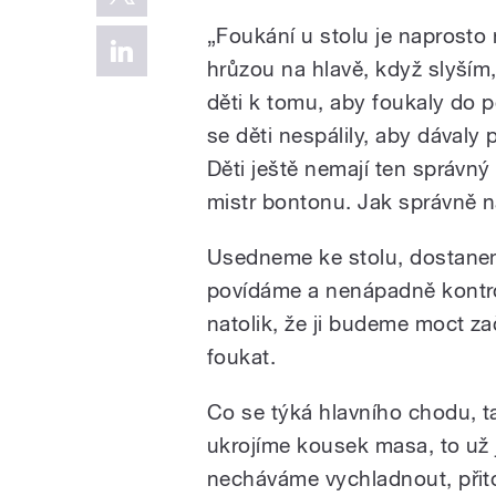
„Foukání u stolu je naprosto 
hrůzou na hlavě, když slyším
děti k tomu, aby foukaly do 
se děti nespálily, aby dávaly 
Děti ještě nemají ten správný
mistr bontonu. Jak správně n
Usedneme ke stolu, dostanem
povídáme a nenápadně kontrol
natolik, že ji budeme moct z
foukat.
Co se týká hlavního chodu, ta
ukrojíme kousek masa, to už 
necháváme vychladnout, přit