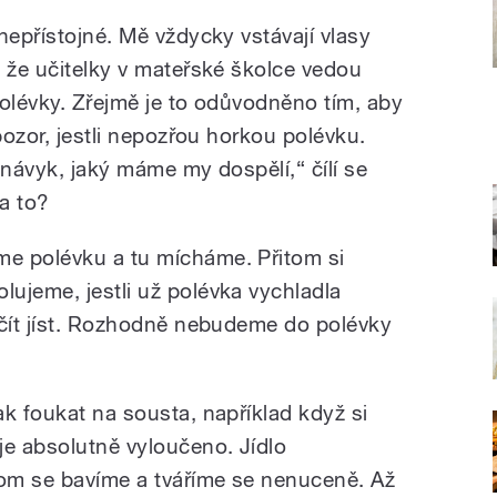
nepřístojné. Mě vždycky vstávají vlasy
, že učitelky v mateřské školce vedou
polévky. Zřejmě je to odůvodněno tím, aby
pozor, jestli nepozřou horkou polévku.
 návyk, jaký máme my dospělí,“ čílí se
a to?
e polévku a tu mícháme. Přitom si
ujeme, jestli už polévka vychladla
ačít jíst. Rozhodně nebudeme do polévky
k foukat na sousta, například když si
je absolutně vyloučeno. Jídlo
om se bavíme a tváříme se nenuceně. Až