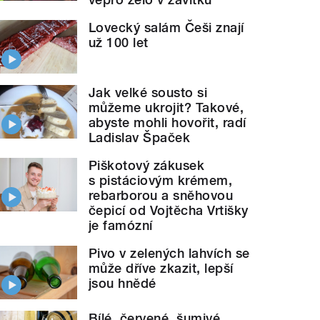
Lovecký salám Češi znají
už 100 let
Jak velké sousto si
můžeme ukrojit? Takové,
abyste mohli hovořit, radí
Ladislav Špaček
Piškotový zákusek
s pistáciovým krémem,
rebarborou a sněhovou
čepicí od Vojtěcha Vrtišky
je famózní
Pivo v zelených lahvích se
může dříve zkazit, lepší
jsou hnědé
Bílé, červené, šumivé.