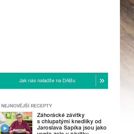
Jak nás naladíte na DABu
NEJNOVĚJŠÍ RECEPTY
Záhorácké závitky
s chlupatými knedlíky od
Jaroslava Sapíka jsou jako
vepřo zelo v závitku