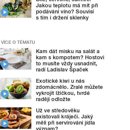
Jakou teplotu má mít při
podávání víno? Souvisí
s tím i držení sklenky
VÍCE O TÉMATU
Kam dát misku na salát a
kam s kompotem? Hostovi
to musíte vždy usnadnit,
radí Ladislav Špaček
Exotické kiwi u nás
zdomácnělo. Zralé můžete
vykrojit lžičkou, tvrdé
raději odložte
Už ve středověku
existovali kráječi. Jaký
měli při servírování jídla
význam?