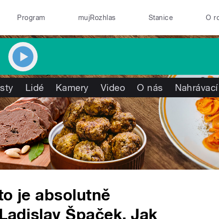
Program
mujRozhlas
Stanice
O r
isty
Lidé
Kamery
Video
O nás
Nahrávací
to je absolutně
 Ladislav Špaček. Jak