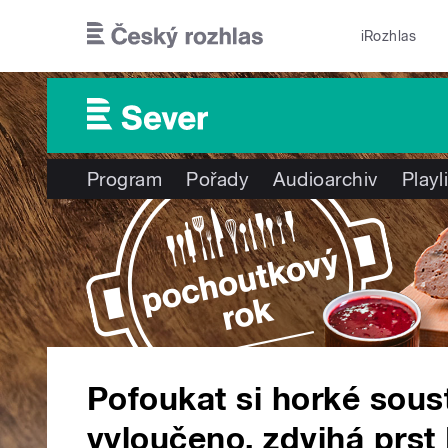
Přejít k hlavnímu obsahu
iRozhlas
Program
Pořady
Audioarchiv
Playl
Pofoukat si horké sous
vyloučeno, zdvihá prst