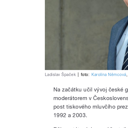
Ladislav Špaček
|
foto:
Karolína Němcová
Na začátku učil vývoj české g
moderátorem v Československ
post tiskového mluvčího prez
1992 a 2003.